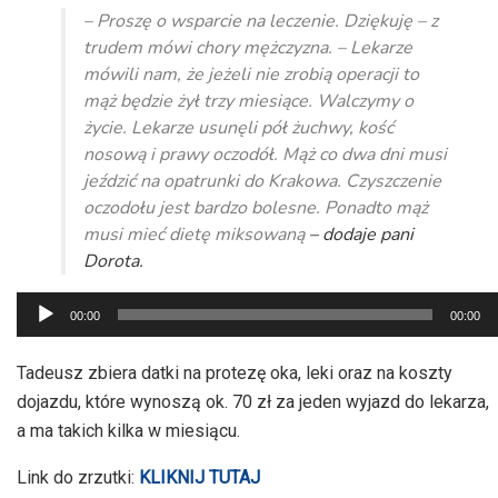
– Proszę o wsparcie na leczenie. Dziękuję – z
trudem mówi chory mężczyzna. – Lekarze
mówili nam, że jeżeli nie zrobią operacji to
mąż będzie żył trzy miesiące. Walczymy o
życie. Lekarze usunęli pół żuchwy, kość
nosową i prawy oczodół. Mąż co dwa dni musi
jeździć na opatrunki do Krakowa. Czyszczenie
oczodołu jest bardzo bolesne. Ponadto mąż
musi mieć dietę miksowaną
– dodaje pani
Dorota.
Odtwarzacz
00:00
00:00
plików
dźwiękowych
Tadeusz zbiera datki na protezę oka, leki oraz na koszty
dojazdu, które wynoszą ok. 70 zł za jeden wyjazd do lekarza,
a ma takich kilka w miesiącu.
Link do zrzutki:
KLIKNIJ TUTAJ