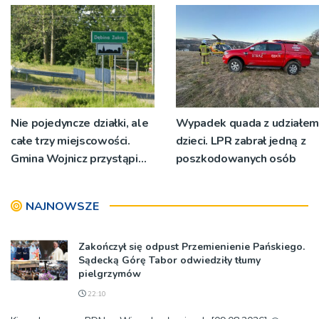
Nie pojedyncze działki, ale
Wypadek quada z udziałem
całe trzy miejscowości.
dzieci. LPR zabrał jedną z
Gmina Wojnicz przystąpi
poszkodowanych osób
do zmian w dokumentach
planistycznych
NAJNOWSZE
Zakończył się odpust Przemienienie Pańskiego.
Sądecką Górę Tabor odwiedziły tłumy
pielgrzymów
22:10