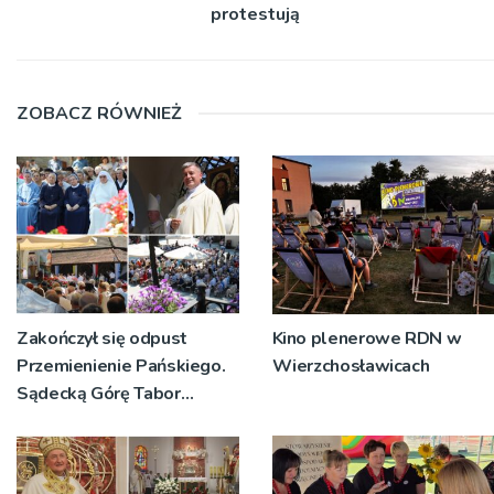
protestują
ZOBACZ RÓWNIEŻ
Zakończył się odpust
Kino plenerowe RDN w
Przemienienie Pańskiego.
Wierzchosławicach
Sądecką Górę Tabor
odwiedziły tłumy
pielgrzymów