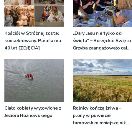
Kościół w Stróżnej został
„Dary lasu nie tylko od
konsekrowany. Parafia ma
święta” – Borzęckie Święto
40 lat [ZDJĘCIA]
Grzyba zaangażowało całe
sołectwa
Ciało kobiety wyłowione z
Rolnicy kończą żniwa –
Jeziora Rożnowskiego
plony w powiecie
tarnowskim mniejsze niż
rok temu