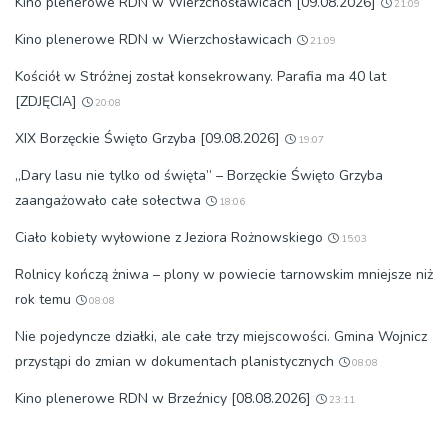
Kino plenerowe RDN w Wierzchosławicach [09.08.2026]
21:09
Kino plenerowe RDN w Wierzchosławicach
21:09
Kościół w Stróżnej został konsekrowany. Parafia ma 40 lat
[ZDJĘCIA]
20:08
XIX Borzęckie Święto Grzyba [09.08.2026]
19:07
„Dary lasu nie tylko od święta” – Borzęckie Święto Grzyba
zaangażowało całe sołectwa
18:06
Ciało kobiety wyłowione z Jeziora Rożnowskiego
15:03
Rolnicy kończą żniwa – plony w powiecie tarnowskim mniejsze niż
rok temu
08:08
Nie pojedyncze działki, ale całe trzy miejscowości. Gmina Wojnicz
przystąpi do zmian w dokumentach planistycznych
08:08
Kino plenerowe RDN w Brzeźnicy [08.08.2026]
23:11