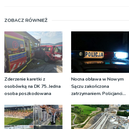
ZOBACZ RÓWNIEŻ
Zderzenie karetki z
Nocna obława w Nowym
osobówką na DK 75. Jedna
Sączu zakończona
osoba poszkodowana
zatrzymaniem. Policjanci
ustalają jak doszło do
dźgnięcia 31-letniego
mężczyzny