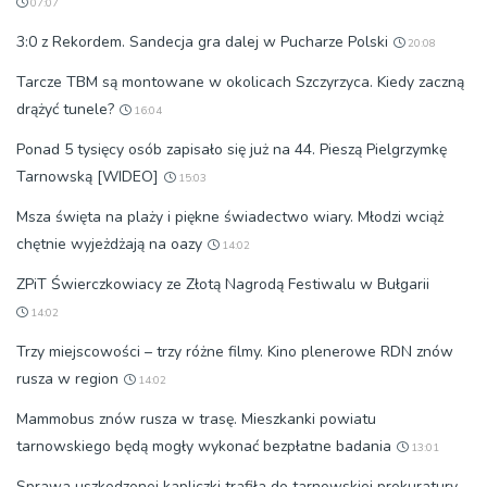
07:07
3:0 z Rekordem. Sandecja gra dalej w Pucharze Polski
20:08
Tarcze TBM są montowane w okolicach Szczyrzyca. Kiedy zaczną
drążyć tunele?
16:04
Ponad 5 tysięcy osób zapisało się już na 44. Pieszą Pielgrzymkę
Tarnowską [WIDEO]
15:03
Msza święta na plaży i piękne świadectwo wiary. Młodzi wciąż
chętnie wyjeżdżają na oazy
14:02
ZPiT Świerczkowiacy ze Złotą Nagrodą Festiwalu w Bułgarii
14:02
Trzy miejscowości – trzy różne filmy. Kino plenerowe RDN znów
rusza w region
14:02
Mammobus znów rusza w trasę. Mieszkanki powiatu
tarnowskiego będą mogły wykonać bezpłatne badania
13:01
Sprawa uszkodzonej kapliczki trafiła do tarnowskiej prokuratury