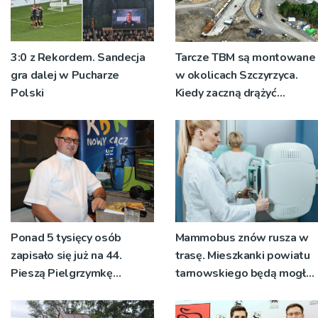
3:0 z Rekordem. Sandecja
Tarcze TBM są montowane
gra dalej w Pucharze
w okolicach Szczyrzyca.
Polski
Kiedy zaczną drążyć
tunele?
Ponad 5 tysięcy osób
Mammobus znów rusza w
zapisało się już na 44.
trasę. Mieszkanki powiatu
Pieszą Pielgrzymkę
tarnowskiego będą mogły
Tarnowską [WIDEO]
wykonać bezpłatne
badania