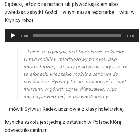
Sądecki, jeździć na nartach lub pływać kajakiem albo
zwiedzać zabytki. Gości – w tym naszą reporterkę – witał w
Krynicy robot.
Odtwarzacz
00:00
00:00
plików
dźwiękowych
– Fajnie to wygląda, jest to ciekawie pokazane
w taki mobilny, młodzieżowy pomysł. Jako
młodzi ludzie jesteśmy praktycznie cały czas w
telefonach, więc takie mobilne centrum do
nas dociera. Byliśmy tu, ale równocześnie nad
morzem, w górach czy w Warszawie, więc
można powiedzieć, że pozwiedzaliśmy
– mówili Sylwia i Radek, uczniowie z klasy hotelarskiej.
Krynicka szkoła jest jedną z ostatnich w Polsce, którą
odwiedziło centrum.