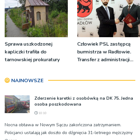
Sprawa uszkodzonej
Człowiek PSL zastępcą
kapliczki trafiła do
burmistrza w Radłowie.
tarnowskiej prokuratury
Transfer z administracji
rządowej do
samorządowej
NAJNOWSZE
Zderzenie karetki z osobówką na DK 75. Jedna
osoba poszkodowana
10:10
Nocna obława w Nowym Sączu zakończona zatrzymaniem.
Policjanci ustalają jak doszło do dźgnięcia 31-letniego mężczyzny