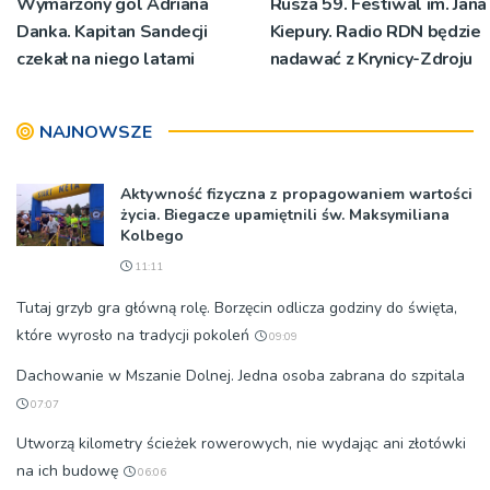
Wymarzony gol Adriana
Rusza 59. Festiwal im. Jana
Danka. Kapitan Sandecji
Kiepury. Radio RDN będzie
czekał na niego latami
nadawać z Krynicy-Zdroju
NAJNOWSZE
Aktywność fizyczna z propagowaniem wartości
życia. Biegacze upamiętnili św. Maksymiliana
Kolbego
11:11
Tutaj grzyb gra główną rolę. Borzęcin odlicza godziny do święta,
które wyrosło na tradycji pokoleń
09:09
Dachowanie w Mszanie Dolnej. Jedna osoba zabrana do szpitala
07:07
Utworzą kilometry ścieżek rowerowych, nie wydając ani złotówki
na ich budowę
06:06