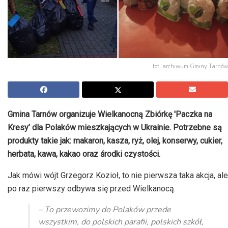
fot. archiwum Gminy Tarnów
Gmina Tarnów organizuje Wielkanocną Zbiórkę 'Paczka na
Kresy’ dla Polaków mieszkających w Ukrainie. Potrzebne są
produkty takie jak: makaron, kasza, ryż, olej, konserwy, cukier,
herbata, kawa, kakao oraz środki czystości.
Jak mówi wójt Grzegorz Kozioł, to nie pierwsza taka akcja, ale
po raz pierwszy odbywa się przed Wielkanocą.
– To przewozimy do Polaków przede
wszystkim, do polskich parafii, polskich szkół,