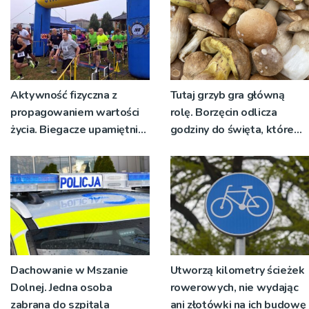
Aktywność fizyczna z
Tutaj grzyb gra główną
propagowaniem wartości
rolę. Borzęcin odlicza
życia. Biegacze upamiętnili
godziny do święta, które
św. Maksymiliana Kolbego
wyrosło na tradycji
pokoleń
Dachowanie w Mszanie
Utworzą kilometry ścieżek
Dolnej. Jedna osoba
rowerowych, nie wydając
zabrana do szpitala
ani złotówki na ich budowę