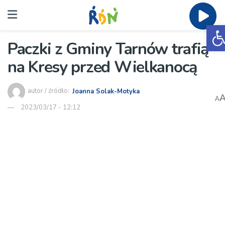
O
Paczki z Gminy Tarnów trafią
na Kresy przed Wielkanocą
autor / źródło:
Joanna Solak-Motyka
A
2023/03/17 - 12:12