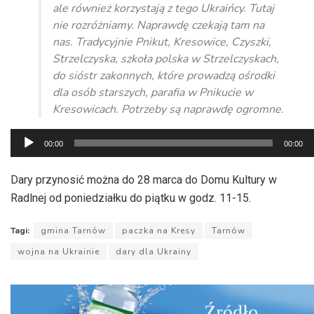
ale również korzystają z tego Ukraińcy. Tutaj
nie rozróżniamy. Naprawdę czekają tam na
nas. Tradycyjnie Pnikut, Kresowice, Czyszki,
Strzelczyska, szkoła polska w Strzelczyskach,
do sióstr zakonnych, które prowadzą ośrodki
dla osób starszych, parafia w Pnikucie w
Kresowicach. Potrzeby są naprawdę ogromne.
Odtwarzacz
00:00
00:00
plików
dźwiękowych
Dary przynosić można do 28 marca do Domu Kultury w
Radlnej od poniedziałku do piątku w godz. 11-15.
Tagi:
gmina Tarnów
paczka na Kresy
Tarnów
wojna na Ukrainie
dary dla Ukrainy