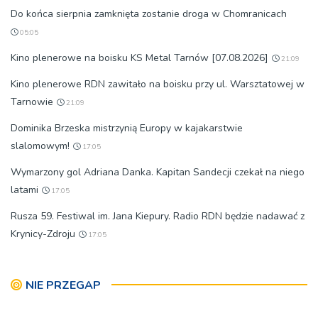
Do końca sierpnia zamknięta zostanie droga w Chomranicach
05:05
Kino plenerowe na boisku KS Metal Tarnów [07.08.2026]
21:09
Kino plenerowe RDN zawitało na boisku przy ul. Warsztatowej w
Tarnowie
21:09
Dominika Brzeska mistrzynią Europy w kajakarstwie
slalomowym!
17:05
Wymarzony gol Adriana Danka. Kapitan Sandecji czekał na niego
latami
17:05
Rusza 59. Festiwal im. Jana Kiepury. Radio RDN będzie nadawać z
Krynicy-Zdroju
17:05
NIE PRZEGAP