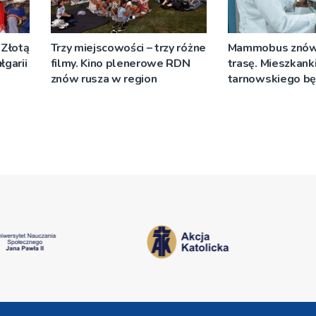
 Złotą
Trzy miejscowości – trzy różne
Mammobus znów
garii
filmy. Kino plenerowe RDN
trasę. Mieszkank
znów rusza w region
tarnowskiego b
wykonać bezpłat