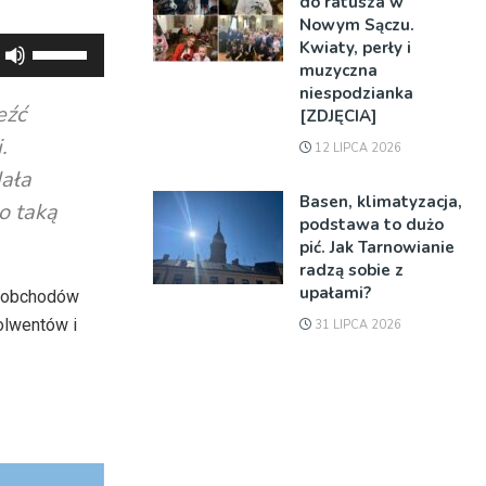
do ratusza w
Nowym Sączu.
Kwiaty, perły i
Używaj
muzyczna
strzałek
niespodzianka
do
eźć
[ZDJĘCIA]
góry
.
12 LIPCA 2026
oraz
dała
do
Basen, klimatyzacja,
o taką
dołu
podstawa to dużo
aby
pić. Jak Tarnowianie
radzą sobie z
zwiększyć
upałami?
e obchodów
lub
olwentów i
31 LIPCA 2026
zmniejszyć
głośność.