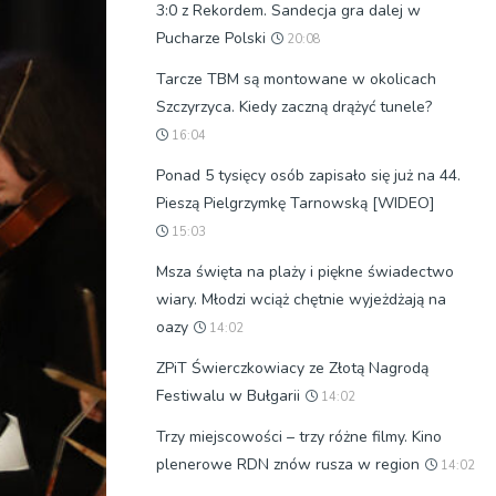
3:0 z Rekordem. Sandecja gra dalej w
Pucharze Polski
20:08
Tarcze TBM są montowane w okolicach
Szczyrzyca. Kiedy zaczną drążyć tunele?
16:04
Ponad 5 tysięcy osób zapisało się już na 44.
Pieszą Pielgrzymkę Tarnowską [WIDEO]
15:03
Msza święta na plaży i piękne świadectwo
wiary. Młodzi wciąż chętnie wyjeżdżają na
oazy
14:02
ZPiT Świerczkowiacy ze Złotą Nagrodą
Festiwalu w Bułgarii
14:02
Trzy miejscowości – trzy różne filmy. Kino
plenerowe RDN znów rusza w region
14:02