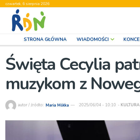
czwartek, 6 sierpnia 2026
STRONA GŁÓWNA
WIADOMOŚCI
KONCE
Święta Cecylia pa
muzykom z Noweg
autor / źródło:
Maria Mółka
2025/06/04 - 10:10
-
KULTURA