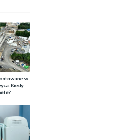
montowane w
zyca. Kiedy
nele?