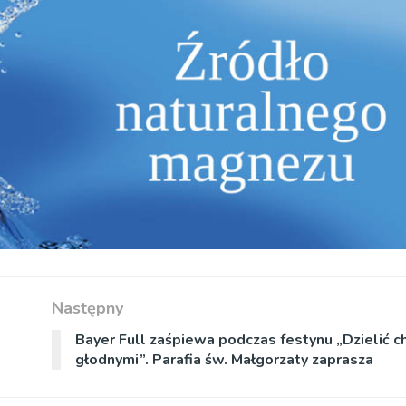
Następny
Bayer Full zaśpiewa podczas festynu „Dzielić c
głodnymi”. Parafia św. Małgorzaty zaprasza