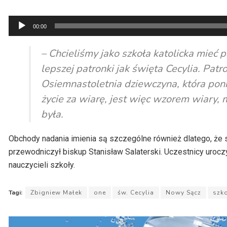
Odtwarzacz
00:00
plików
dźwiękowych
– Chcieliśmy jako szkoła katolicka mieć
lepszej patronki jak święta Cecylia. Patr
Osiemnastoletnia dziewczyna, która poni
życie za wiarę, jest więc wzorem wiary,
była.
Obchody nadania imienia są szczególne również dlatego, że 
przewodniczył biskup Stanisław Salaterski. Uczestnicy uroc
nauczycieli szkoły.
Tagi:
Zbigniew Małek
one
św. Cecylia
Nowy Sącz
szk