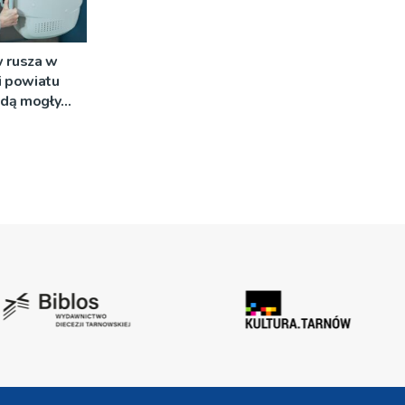
 rusza w
i powiatu
ędą mogły
ne badania