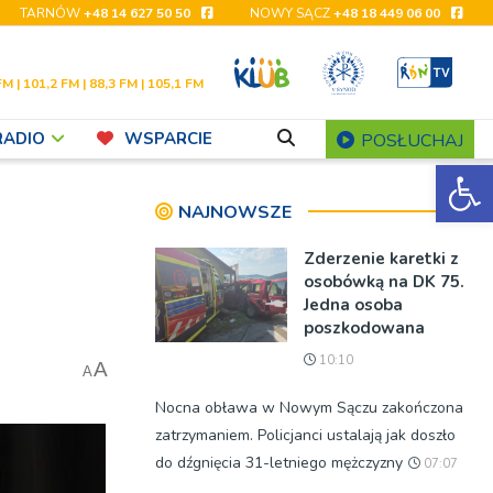
TARNÓW
+48 14 627 50 50
NOWY SĄCZ
+48 18 449 06 00
FM | 101,2 FM | 88,3 FM | 105,1 FM
RADIO
WSPARCIE
POSŁUCHAJ
Ot
NAJNOWSZE
Zderzenie karetki z
osobówką na DK 75.
Jedna osoba
poszkodowana
10:10
A
A
Nocna obława w Nowym Sączu zakończona
zatrzymaniem. Policjanci ustalają jak doszło
do dźgnięcia 31-letniego mężczyzny
07:07