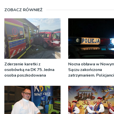
ZOBACZ RÓWNIEŻ
Zderzenie karetki z
Nocna obława w Nowy
osobówką na DK 75. Jedna
Sączu zakończona
osoba poszkodowana
zatrzymaniem. Policjanci
ustalają jak doszło do
dźgnięcia 31-letniego
mężczyzny