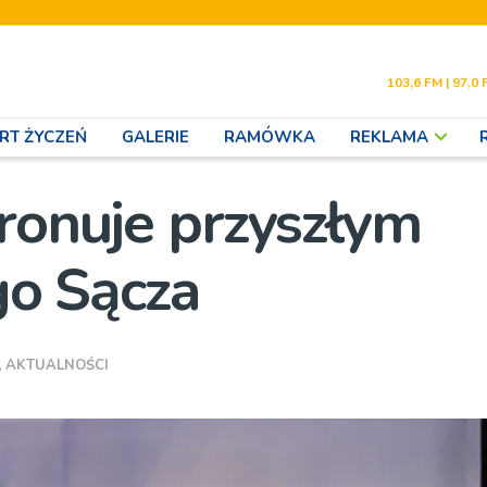
103,6 FM | 97,0 
RT ŻYCZEŃ
GALERIE
RAMÓWKA
REKLAMA
tronuje przyszłym
o Sącza
,
AKTUALNOŚCI