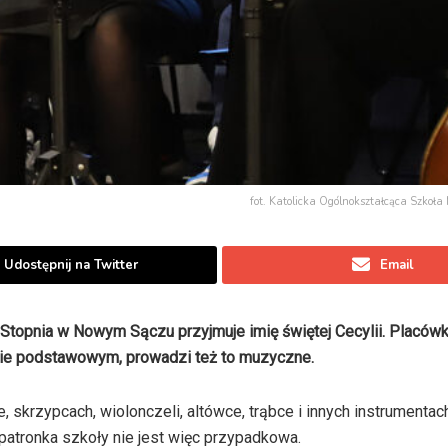
fot. Katolicka Ogólnokształcąca Szkoła
Udostępnij na Twitter
Email
Stopnia w Nowym Sączu przyjmuje imię świętej Cecylii. Placów
ie podstawowym, prowadzi też to muzyczne.
e, skrzypcach, wiolonczeli, altówce, trąbce i innych instrumentac
 patronka szkoły nie jest więc przypadkowa.