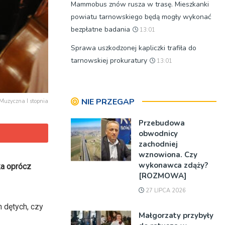
Mammobus znów rusza w trasę. Mieszkanki
powiatu tarnowskiego będą mogły wykonać
bezpłatne badania
13:01
Sprawa uszkodzonej kapliczki trafiła do
tarnowskiej prokuratury
13:01
NIE PRZEGAP
 Muzyczna I stopnia
Przebudowa
obwodnicy
zachodniej
wznowiona. Czy
wykonawca zdąży?
ka oprócz
[ROZMOWA]
27 LIPCA 2026
h dętych, czy
Małgorzaty przybyły