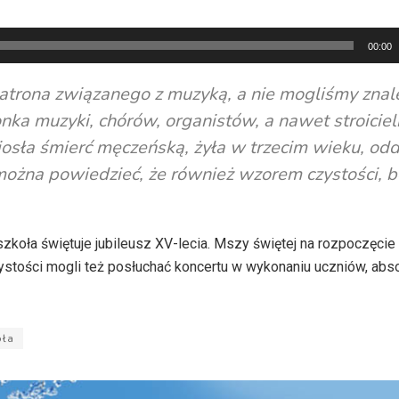
00:00
 patrona związanego z muzyką, a nie mogliśmy znal
onka muzyki, chórów, organistów, a nawet stroicieli
osła śmierć męczeńską, żyła w trzecim wieku, od
 można powiedzieć, że również wzorem czystości, b
szkoła świętuje jubileusz XV-lecia. Mszy świętej na rozpoczęci
zystości mogli też posłuchać koncertu w wykonaniu uczniów, abs
oła