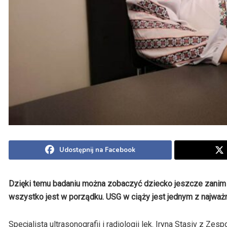
Udostępnij na Facebook
Dzięki temu badaniu można zobaczyć dziecko jeszcze zanim si
wszystko jest w porządku. USG w ciąży jest jednym z najważ
Specjalista ultrasonografii i radiologii lek. Iryna Stasiv z Z