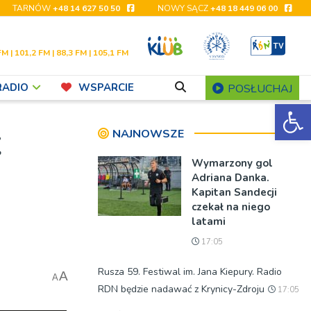
TARNÓW
+48 14 627 50 50
NOWY SĄCZ
+48 18 449 06 00
FM | 101,2 FM | 88,3 FM | 105,1 FM
RADIO
WSPARCIE
POSŁUCHAJ
Ot
NAJNOWSZE
Wymarzony gol
Adriana Danka.
Kapitan Sandecji
czekał na niego
latami
17:05
Rusza 59. Festiwal im. Jana Kiepury. Radio
A
A
RDN będzie nadawać z Krynicy-Zdroju
17:05