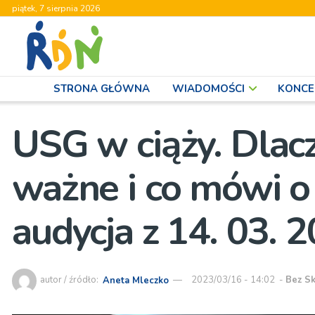
piątek, 7 sierpnia 2026
STRONA GŁÓWNA
WIADOMOŚCI
KONCE
USG w ciąży. Dlacz
ważne i co mówi o
audycja z 14. 03. 
autor / źródło:
Aneta Mleczko
2023/03/16 - 14:02
-
Bez Sk