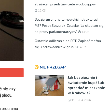
strażacy i przedstawiciele wodociągów
15:03
Będzie zmiana w tarnowskich strukturach
PiS? Poseł Szczurek-Żelazko: 'Ja skupiam się
na pracy parlamentarzysty’
14:02
Ostatnie odliczanie do PPT. Zapisać można
się u przewodników grup
14:02
NIE PRZEGAP
Jak bezpiecznie i
świadomie kupić lub
sprzedać mieszkanie
 się, czy
w Krakowie?
 płodu.
31 LIPCA 2026
em programu