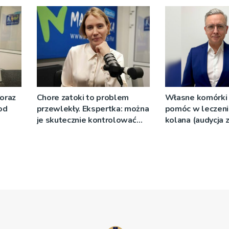
Coraz
Chore zatoki to problem
Własne komórki
od
przewlekły. Ekspertka: można
pomóc w leczeni
je skutecznie kontrolować
kolana (audycja 
(audycja z 7.04.2026)