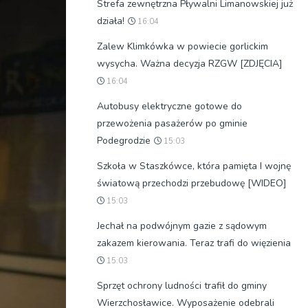
Strefa zewnętrzna Pływalni Limanowskiej już
działa!
16:04
Zalew Klimkówka w powiecie gorlickim
wysycha. Ważna decyzja RZGW [ZDJĘCIA]
16:04
Autobusy elektryczne gotowe do
przewożenia pasażerów po gminie
Podegrodzie
15:03
Szkoła w Staszkówce, która pamięta I wojnę
światową przechodzi przebudowę [WIDEO]
15:03
Jechał na podwójnym gazie z sądowym
zakazem kierowania. Teraz trafi do więzienia
15:03
Sprzęt ochrony ludności trafił do gminy
Wierzchosławice. Wyposażenie odebrali