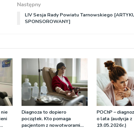
Następny
LIV Sesja Rady Powiatu Tarnowskiego [ARTYK
SPONSOROWANY]
 nie
Diagnoza to dopiero
POChP – diagnoz
ieni
początek. Kto pomaga
o lata (audycja z
pacjentom z nowotworami
19.05.2026r.)
”
krwi? (audycja z 26.05.2026r.)