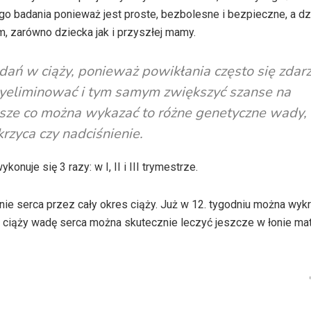
ego badania ponieważ jest proste, bezbolesne i bezpieczne, a dz
 zarówno dziecka jak i przyszłej mamy.
dań w ciąży, ponieważ powikłania często się zdarz
wyeliminować i tym samym zwiększyć szanse na
jsze co można wykazać to różne genetyczne wady
krzyca czy nadciśnienie.
uje się 3 razy: w I, II i III trymestrze.
nie serca przez cały okres ciąży. Już w 12. tygodniu można wyk
ciąży wadę serca można skutecznie leczyć jeszcze w łonie mat