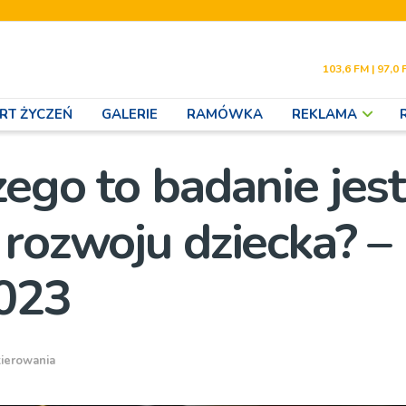
103,6 FM | 97,0 
RT ŻYCZEŃ
GALERIE
RAMÓWKA
REKLAMA
ego to badanie jest
 rozwoju dziecka? –
2023
ierowania