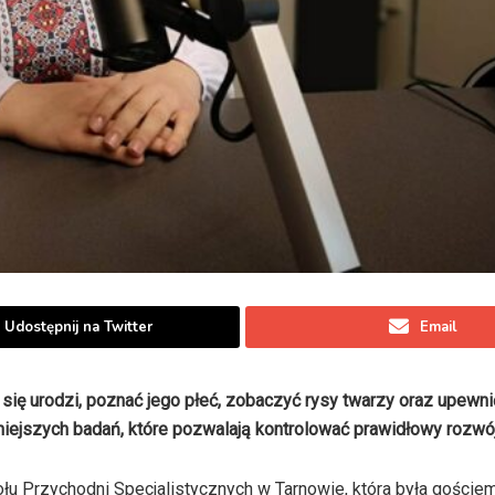
Udostępnij na Twitter
Email
ę urodzi, poznać jego płeć, zobaczyć rysy twarzy oraz upewnić
niejszych badań, które pozwalają kontrolować prawidłowy rozwój
espołu Przychodni Specjalistycznych w Tarnowie, która była gości