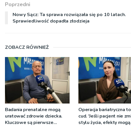
Poprzedni
Nowy Sącz: Ta sprawa rozwiązała się po 10 latach.
Sprawiedliwość dopadła złodzieja
ZOBACZ RÓWNIEŻ
Badania prenatalne mogą
Operacja bariatryczna to
uratować zdrowie dziecka.
cud. 'Jeśli pacjent nie zm
Kluczowe są pierwsze
stylu życia, efekty mogą
tygodnie ciąży (audycja z
zostać zaprzepaszczone