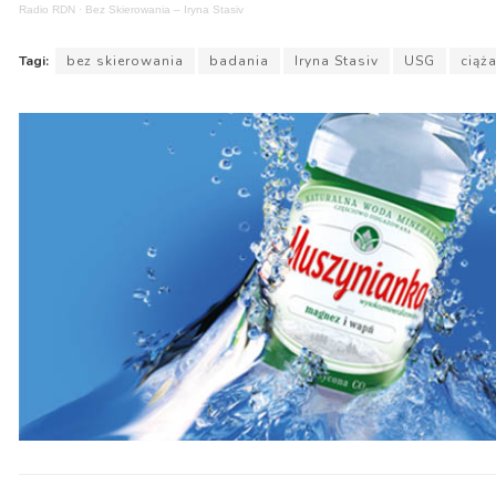
Radio RDN
·
Bez Skierowania – Iryna Stasiv
Tagi:
bez skierowania
badania
Iryna Stasiv
USG
ciąż