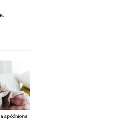
UŁ
a spóźniona