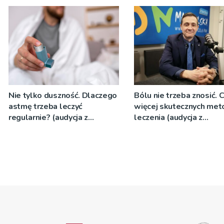
16.06.2026r.)
(audycja z 9.06.2026r.)
Nie tylko duszność. Dlaczego
Bólu nie trzeba znosić. 
astmę trzeba leczyć
więcej skutecznych met
regularnie? (audycja z
leczenia (audycja z
5.05.2026r.)
21.04.2026)