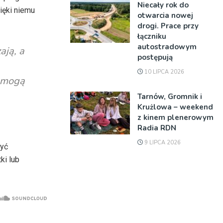
Niecały rok do
ięki niemu
otwarcia nowej
drogi. Prace przy
łączniku
autostradowym
ają, a
postępują
10 LIPCA 2026
, mogą
Tarnów, Gromnik i
Krużlowa – weekend
z kinem plenerowym
Radia RDN
9 LIPCA 2026
ryć
ki lub