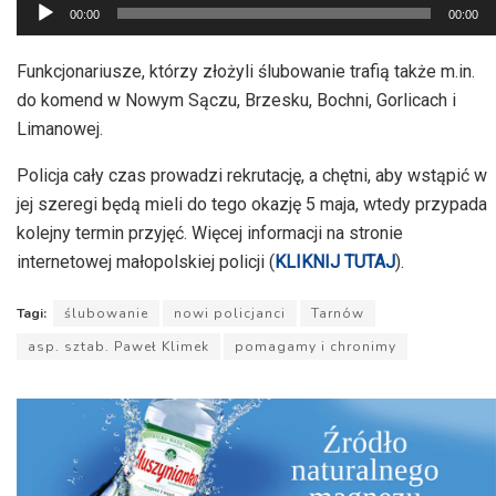
Odtwarzacz
00:00
00:00
plików
dźwiękowych
Funkcjonariusze, którzy złożyli ślubowanie trafią także m.in.
do komend w Nowym Sączu, Brzesku, Bochni, Gorlicach i
Limanowej.
Policja cały czas prowadzi rekrutację, a chętni, aby wstąpić w
jej szeregi będą mieli do tego okazję 5 maja, wtedy przypada
kolejny termin przyjęć. Więcej informacji na stronie
internetowej małopolskiej policji (
KLIKNIJ TUTAJ
).
Tagi:
ślubowanie
nowi policjanci
Tarnów
asp. sztab. Paweł Klimek
pomagamy i chronimy