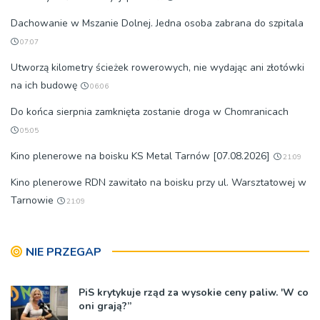
Dachowanie w Mszanie Dolnej. Jedna osoba zabrana do szpitala
07:07
Utworzą kilometry ścieżek rowerowych, nie wydając ani złotówki
na ich budowę
06:06
Do końca sierpnia zamknięta zostanie droga w Chomranicach
05:05
Kino plenerowe na boisku KS Metal Tarnów [07.08.2026]
21:09
Kino plenerowe RDN zawitało na boisku przy ul. Warsztatowej w
Tarnowie
21:09
NIE PRZEGAP
PiS krytykuje rząd za wysokie ceny paliw. 'W co
oni grają?”