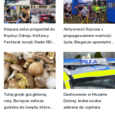
Kiepura znów przyjechał do
Aktywność fizyczna z
Krynicy-Zdroju. Kultowy
propagowaniem wartości
Festiwal ruszył. Radio RDN
życia. Biegacze upamiętnili
nadawało program na
św. Maksymiliana Kolbego
żywo [ZDJĘCIA]
Tutaj grzyb gra główną
Dachowanie w Mszanie
rolę. Borzęcin odlicza
Dolnej. Jedna osoba
godziny do święta, które
zabrana do szpitala
wyrosło na tradycji