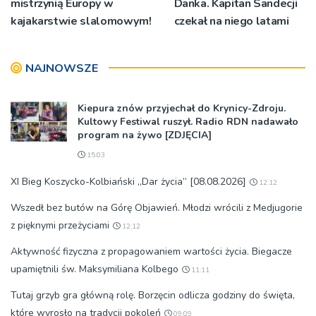
mistrzynią Europy w
Danka. Kapitan Sandecji
kajakarstwie slalomowym!
czekał na niego latami
NAJNOWSZE
Kiepura znów przyjechał do Krynicy-Zdroju.
Kultowy Festiwal ruszył. Radio RDN nadawało
program na żywo [ZDJĘCIA]
15:03
XI Bieg Koszycko-Kolbiański „Dar życia” [08.08.2026]
12:12
Wszedł bez butów na Górę Objawień. Młodzi wrócili z Medjugorie
z pięknymi przeżyciami
12:12
Aktywność fizyczna z propagowaniem wartości życia. Biegacze
upamiętnili św. Maksymiliana Kolbego
11:11
Tutaj grzyb gra główną rolę. Borzęcin odlicza godziny do święta,
które wyrosło na tradycji pokoleń
09:09