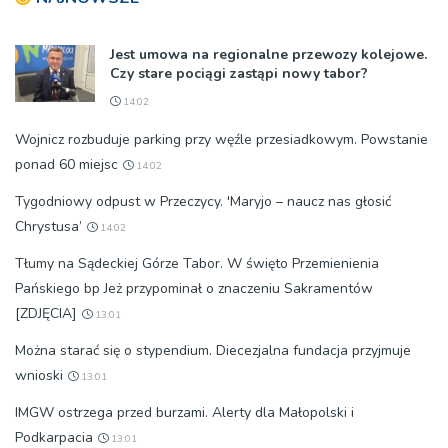
Jest umowa na regionalne przewozy kolejowe.
Czy stare pociągi zastąpi nowy tabor?
14:02
Wojnicz rozbuduje parking przy węźle przesiadkowym. Powstanie
ponad 60 miejsc
14:02
Tygodniowy odpust w Przeczycy. 'Maryjo – naucz nas głosić
Chrystusa’
14:02
Tłumy na Sądeckiej Górze Tabor. W święto Przemienienia
Pańskiego bp Jeż przypominał o znaczeniu Sakramentów
[ZDJĘCIA]
13:01
Można starać się o stypendium. Diecezjalna fundacja przyjmuje
wnioski
13:01
IMGW ostrzega przed burzami. Alerty dla Małopolski i
Podkarpacia
13:01