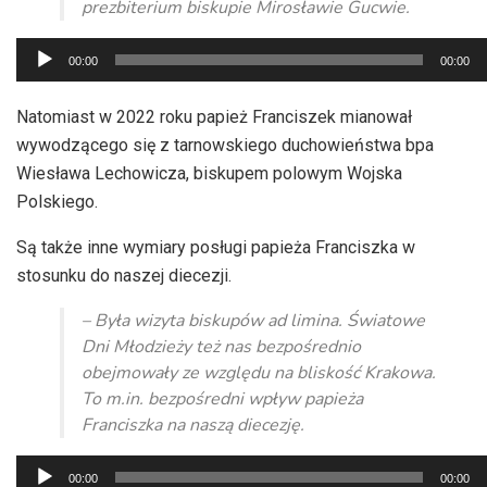
prezbiterium biskupie Mirosławie Gucwie.
Odtwarzacz
00:00
00:00
plików
dźwiękowych
Natomiast w 2022 roku papież Franciszek mianował
wywodzącego się z tarnowskiego duchowieństwa bpa
Wiesława Lechowicza, biskupem polowym Wojska
Polskiego.
Są także inne wymiary posługi papieża Franciszka w
stosunku do naszej diecezji.
– Była wizyta biskupów ad limina. Światowe
Dni Młodzieży też nas bezpośrednio
obejmowały ze względu na bliskość Krakowa.
To m.in. bezpośredni wpływ papieża
Franciszka na naszą diecezję.
Odtwarzacz
00:00
00:00