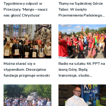
Tygodniowy odpust w
Tłumy na Sądeckiej Górze
Przeczycy. 'Maryjo – naucz
Tabor. W święto
nas głosić Chrystusa’
Przemienienia Pańskiego
bp Jeż przypominał o
znaczeniu Sakramentów
[ZDJĘCIA]
Można starać się o
Radio na szlaku 44. PPT na
stypendium. Diecezjalna
Jasną Górę. Będą
fundacja przyjmuje wnioski
transmisje, studio
pielgrzymkowe,
pozdrowienia