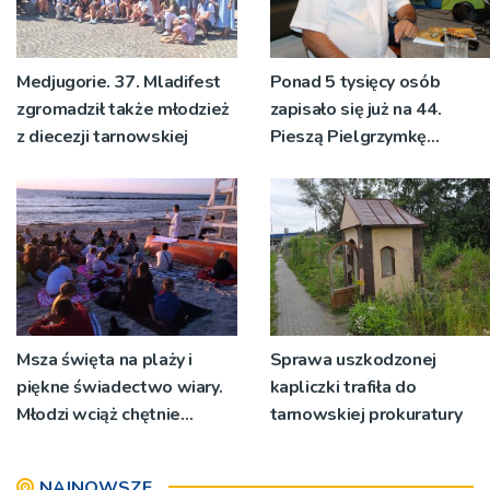
Medjugorie. 37. Mladifest
Ponad 5 tysięcy osób
zgromadził także młodzież
zapisało się już na 44.
z diecezji tarnowskiej
Pieszą Pielgrzymkę
Tarnowską [WIDEO]
Msza święta na plaży i
Sprawa uszkodzonej
piękne świadectwo wiary.
kapliczki trafiła do
Młodzi wciąż chętnie
tarnowskiej prokuratury
wyjeżdżają na oazy
NAJNOWSZE