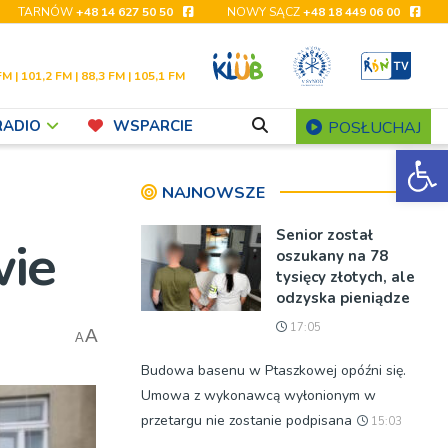
TARNÓW
+48 14 627 50 50
NOWY SĄCZ
+48 18 449 06 00
FM | 101,2 FM | 88,3 FM | 105,1 FM
RADIO
WSPARCIE
POSŁUCHAJ
Ot
NAJNOWSZE
Senior został
wie
oszukany na 78
tysięcy złotych, ale
odzyska pieniądze
17:05
A
A
Budowa basenu w Ptaszkowej opóźni się.
Umowa z wykonawcą wyłonionym w
przetargu nie zostanie podpisana
15:03