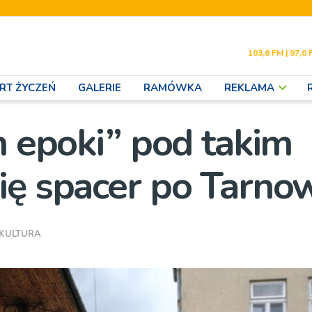
103,6 FM | 97,0 
RT ŻYCZEŃ
GALERIE
RAMÓWKA
REKLAMA
h epoki” pod takim
ię spacer po Tarno
KULTURA