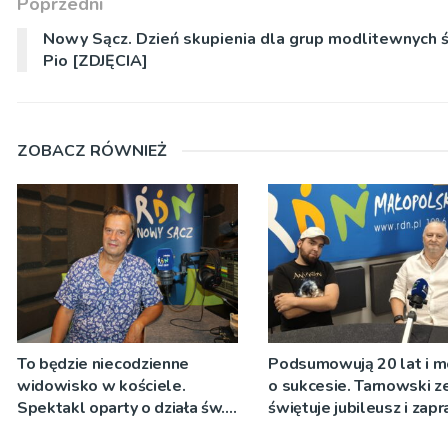
Poprzedni
Nowy Sącz. Dzień skupienia dla grup modlitewnych ś
Pio [ZDJĘCIA]
ZOBACZ RÓWNIEŻ
To będzie niecodzienne
Podsumowują 20 lat i 
widowisko w kościele.
o sukcesie. Tarnowski z
Spektakl oparty o działa św.
świętuje jubileusz i zap
Teresy Wielkiej
na koncert