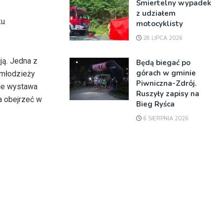
Śmiertelny wypadek
z udziałem
ku
motocyklisty
28 LIPCA 2026
ją. Jedna z
Będą biegać po
górach w gminie
 młodzieży
Piwniczna-Zdrój.
zie wystawa
Ruszyły zapisy na
a obejrzeć w
Bieg Ryśca
6 SIERPNIA 2026