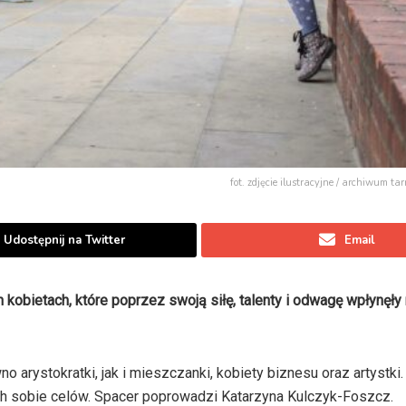
fot. zdjęcie ilustracyjne / archiwum t
Udostępnij na Twitter
Email
kobietach, które poprzez swoją siłę, talenty i odwagę wpłynęły 
 arystokratki, jak i mieszczanki, kobiety biznesu oraz artystki.
h sobie celów. Spacer poprowadzi Katarzyna Kulczyk-Foszcz.