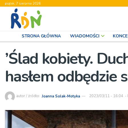
piątek, 7 sierpnia 2026
STRONA GŁÓWNA
WIADOMOŚCI
KONCE
’Ślad kobiety. Duc
hasłem odbędzie s
autor / źródło:
Joanna Solak-Motyka
2023/03/11 - 16:04
-