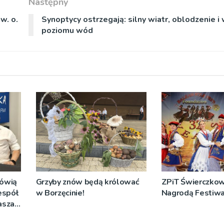
Następny
w. o.
Synoptycy ostrzegają: silny wiatr, oblodzenie i
poziomu wód
mówią
Grzyby znów będą królować
ZPiT Świerczkow
espół
w Borzęcinie!
Nagrodą Festiwal
rasza