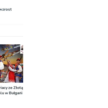
 wzrost
iacy ze Złotą
u w Bułgarii