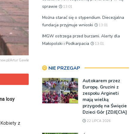
sprawie
13:01
Można starać się o stypendium. Diecezjalna
fundacja przyjmuje wnioski
13:01
IMGW ostrzega przed burzami. Alerty dla
Małopolski i Podkarpacia
13:01
arnow.pl/Artur Gawle
NIE PRZEGAP
Autokarem przez
Europę. Gruzini z
zespołu Argineti
na losy
mają wielką
przygodę na Święcie
Dzieci Gór [ZDJĘCIA]
22 LIPCA 2026
 Kobiety z