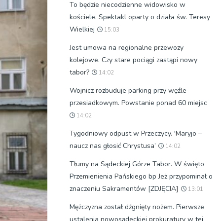
To będzie niecodzienne widowisko w
kościele. Spektakl oparty o działa św. Teresy
Wielkiej
15:03
Jest umowa na regionalne przewozy
kolejowe. Czy stare pociągi zastąpi nowy
tabor?
14:02
Wojnicz rozbuduje parking przy węźle
przesiadkowym. Powstanie ponad 60 miejsc
14:02
Tygodniowy odpust w Przeczycy. 'Maryjo –
naucz nas głosić Chrystusa’
14:02
Tłumy na Sądeckiej Górze Tabor. W święto
Przemienienia Pańskiego bp Jeż przypominał o
znaczeniu Sakramentów [ZDJĘCIA]
13:01
Mężczyzna został dźgnięty nożem. Pierwsze
ustalenia nowosądeckiej prokuratury w tej