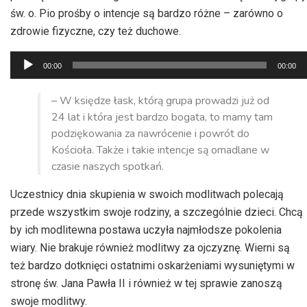
św. o. Pio prośby o intencje są bardzo różne – zarówno o
zdrowie fizyczne, czy też duchowe.
Odtwarzacz
00:00
00:00
plików
dźwiękowych
– W księdze łask, którą grupa prowadzi już od
24 lat i która jest bardzo bogata, to mamy tam
podziękowania za nawrócenie i powrót do
Kościoła. Także i takie intencje są omadlane w
czasie naszych spotkań.
Uczestnicy dnia skupienia w swoich modlitwach polecają
przede wszystkim swoje rodziny, a szczególnie dzieci. Chcą
by ich modlitewna postawa uczyła najmłodsze pokolenia
wiary. Nie brakuje również modlitwy za ojczyznę. Wierni są
też bardzo dotknięci ostatnimi oskarżeniami wysuniętymi w
stronę św. Jana Pawła II i również w tej sprawie zanoszą
swoje modlitwy.