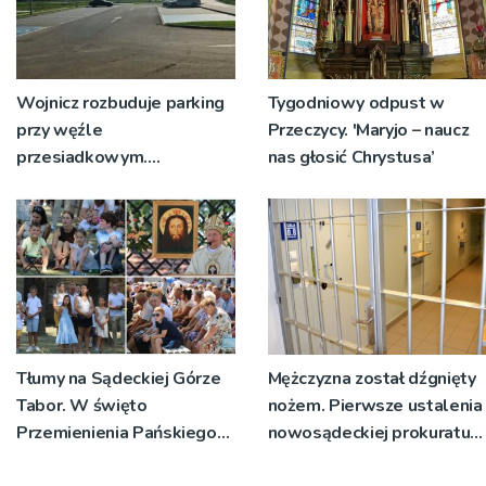
Wojnicz rozbuduje parking
Tygodniowy odpust w
przy węźle
Przeczycy. 'Maryjo – naucz
przesiadkowym.
nas głosić Chrystusa’
Powstanie ponad 60
miejsc
Tłumy na Sądeckiej Górze
Mężczyzna został dźgnięty
Tabor. W święto
nożem. Pierwsze ustalenia
Przemienienia Pańskiego
nowosądeckiej prokuratury
bp Jeż przypominał o
w tej sprawie