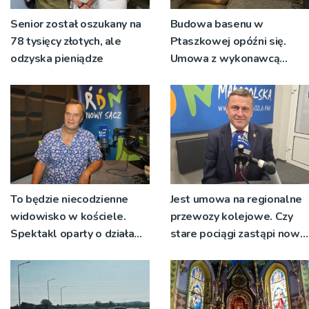
Senior został oszukany na
Budowa basenu w
78 tysięcy złotych, ale
Ptaszkowej opóźni się.
odzyska pieniądze
Umowa z wykonawcą
wyłonionym w przetargu
nie zostanie podpisana
To będzie niecodzienne
Jest umowa na regionalne
widowisko w kościele.
przewozy kolejowe. Czy
Spektakl oparty o działa
stare pociągi zastąpi nowy
św. Teresy Wielkiej
tabor?