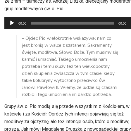
ze złem – tłumaczy ks. Andrzej Liszka, diecezjalny moderator
grup modlitewnych św. o. Pio.
Odtwarzacz
00:00
00:00
plików
dźwiękowych
– Ojciec Pio wielokrotnie wskazywał nam co
jest bronią w walce z szatanem. Sakramenty
święte, modlitwa, Słowo Boże. Tym musimy się
karmić i umacniać. Takiego umocnienia nam
potrzeba i temu służy też ten wielkopostny
dzień skupienia zwłaszcza w tym czasie, kiedy
takie kolubryny wytoczono przeciwko św.
Janowi Pawłowi II. Wiemy, że ludzie są czasami
rozbici i tego umocnienia im bardzo potrzeba.
Grupy św. o. Pio modlą się przede wszystkim z Kościołem, w
kościele i za Kościół. Oprócz tych intencji pojawiają się też
modlitwy za ojczyznę, ale też intencje osób, które o modlitwę
proszą. Jak mówi Magdalena Druszka z nowosądeckiej grupy