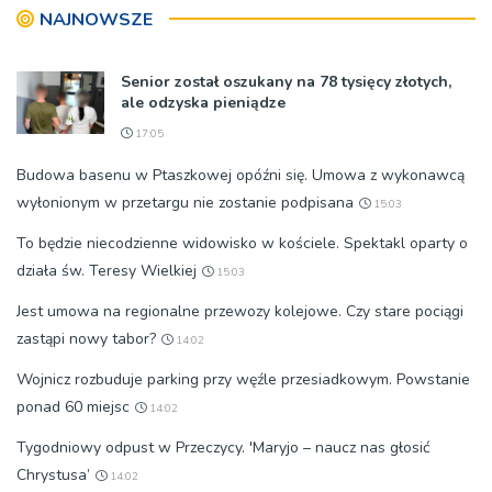
znaczeniu Sakramentów
NAJNOWSZE
[ZDJĘCIA]
Senior został oszukany na 78 tysięcy złotych,
ale odzyska pieniądze
17:05
Budowa basenu w Ptaszkowej opóźni się. Umowa z wykonawcą
wyłonionym w przetargu nie zostanie podpisana
15:03
To będzie niecodzienne widowisko w kościele. Spektakl oparty o
działa św. Teresy Wielkiej
15:03
Jest umowa na regionalne przewozy kolejowe. Czy stare pociągi
zastąpi nowy tabor?
14:02
Wojnicz rozbuduje parking przy węźle przesiadkowym. Powstanie
ponad 60 miejsc
14:02
Tygodniowy odpust w Przeczycy. 'Maryjo – naucz nas głosić
Chrystusa’
14:02