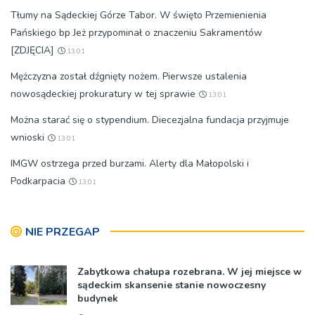
Tłumy na Sądeckiej Górze Tabor. W święto Przemienienia
Pańskiego bp Jeż przypominał o znaczeniu Sakramentów
[ZDJĘCIA]
13:01
Mężczyzna został dźgnięty nożem. Pierwsze ustalenia
nowosądeckiej prokuratury w tej sprawie
13:01
Można starać się o stypendium. Diecezjalna fundacja przyjmuje
wnioski
13:01
IMGW ostrzega przed burzami. Alerty dla Małopolski i
Podkarpacia
13:01
NIE PRZEGAP
Zabytkowa chałupa rozebrana. W jej miejsce w
sądeckim skansenie stanie nowoczesny
budynek