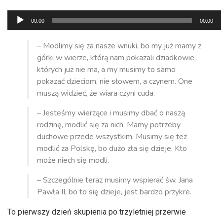
Odtwarzacz
00:00
00:00
plików
dźwiękowych
– Modlimy się za nasze wnuki, bo my już mamy z
górki w wierze, którą nam pokazali dziadkowie,
których już nie ma, a my musimy to samo
pokazać dzieciom, nie słowem, a czynem. One
muszą widzieć, że wiara czyni cuda.
– Jesteśmy wierzące i musimy dbać o naszą
rodzinę, modlić się za nich. Mamy potrzeby
duchowe przede wszystkim. Musimy się też
modlić za Polskę, bo dużo zła się dzieje. Kto
może niech się modli.
– Szczególnie teraz musimy wspierać św. Jana
Pawła II, bo to się dzieje, jest bardzo przykre.
To pierwszy dzień skupienia po trzyletniej przerwie