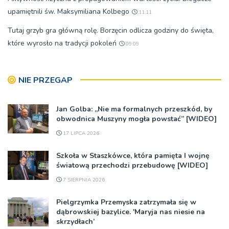
upamiętnili św. Maksymiliana Kolbego
11:11
Tutaj grzyb gra główną rolę. Borzęcin odlicza godziny do święta,
które wyrosło na tradycji pokoleń
09:09
NIE PRZEGAP
Jan Golba: „Nie ma formalnych przeszkód, by
obwodnica Muszyny mogła powstać” [WIDEO]
17 LIPCA 2026
Szkoła w Staszkówce, która pamięta I wojnę
światową przechodzi przebudowę [WIDEO]
7 SIERPNIA 2026
Pielgrzymka Przemyska zatrzymała się w
dąbrowskiej bazylice. 'Maryja nas niesie na
skrzydłach’