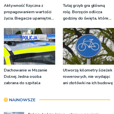
Aktywność fizyczna z
Tutaj grzyb gra główną
propagowaniem wartości
rolę. Borzęcin odlicza
życia. Biegacze upamiętnili
godziny do święta, które
św. Maksymiliana Kolbego
wyrosło na tradycji
pokoleń
Dachowanie w Mszanie
Utworzą kilometry ścieżek
Dolnej. Jedna osoba
rowerowych, nie wydając
zabrana do szpitala
ani złotówki na ich budowę
NAJNOWSZE