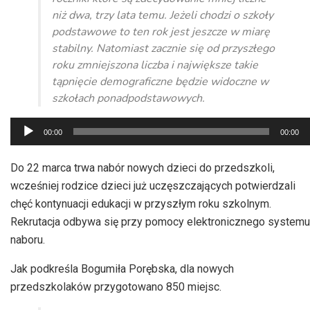
niż dwa, trzy lata temu. Jeżeli chodzi o szkoły
podstawowe to ten rok jest jeszcze w miarę
stabilny. Natomiast zacznie się od przyszłego
roku zmniejszona liczba i największe takie
tąpnięcie demograficzne będzie widoczne w
szkołach ponadpodstawowych.
Odtwarzacz
00:00
00:00
plików
dźwiękowych
Do 22 marca trwa nabór nowych dzieci do przedszkoli,
wcześniej rodzice dzieci już uczęszczających potwierdzali
chęć kontynuacji edukacji w przyszłym roku szkolnym.
Rekrutacja odbywa się przy pomocy elektronicznego systemu
naboru.
Jak podkreśla Bogumiła Porębska, dla nowych
przedszkolaków przygotowano 850 miejsc.