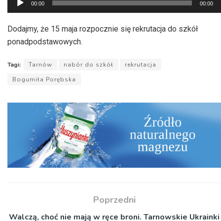
00:00
00:00
plików
dźwiękowych
Dodajmy, że 15 maja rozpocznie się rekrutacja do szkół
ponadpodstawowych.
Tagi:
Tarnów
nabór do szkół
rekrutacja
Bogumiła Porębska
Poprzedni
Walczą, choć nie mają w ręce broni. Tarnowskie Ukrainki