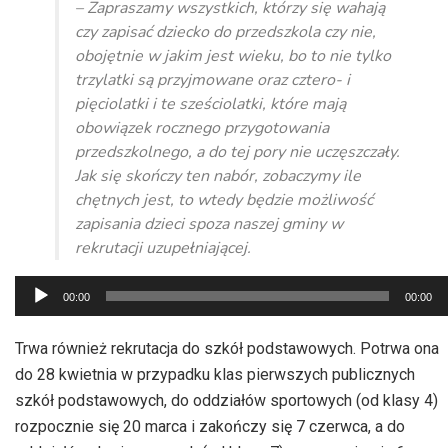
– Zapraszamy wszystkich, którzy się wahają
czy zapisać dziecko do przedszkola czy nie,
obojętnie w jakim jest wieku, bo to nie tylko
trzylatki są przyjmowane oraz cztero- i
pięciolatki i te sześciolatki, które mają
obowiązek rocznego przygotowania
przedszkolnego, a do tej pory nie uczęszczały.
Jak się skończy ten nabór, zobaczymy ile
chętnych jest, to wtedy będzie możliwość
zapisania dzieci spoza naszej gminy w
rekrutacji uzupełniającej.
Odtwarzacz
00:00
00:00
plików
dźwiękowych
Trwa również rekrutacja do szkół podstawowych. Potrwa ona
do 28 kwietnia w przypadku klas pierwszych publicznych
szkół podstawowych, do oddziałów sportowych (od klasy 4)
rozpocznie się 20 marca i zakończy się 7 czerwca, a do