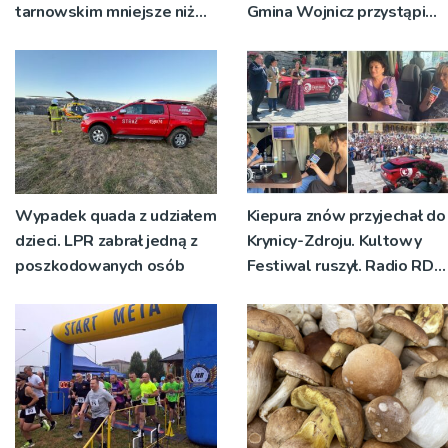
tarnowskim mniejsze niż
Gmina Wojnicz przystąpi
rok temu
do zmian w dokumentach
planistycznych
Wypadek quada z udziałem
Kiepura znów przyjechał do
dzieci. LPR zabrał jedną z
Krynicy-Zdroju. Kultowy
poszkodowanych osób
Festiwal ruszył. Radio RDN
nadawało program na
żywo [ZDJĘCIA]