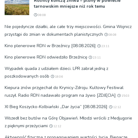
Rolnicy kończą żniwa – plony w powiecie
tarnowskim mniejsze niż rok temu
08:08
Nie pojedyncze działki, ale całe trzy miejscowości. Gmina Wojnicz
przystąpi do zmian w dokumentach planistycznych
08:08
Kino plenerowe RDN w Brzeźnicy [08.08.2026]
23:11
Kino plenerowe RDN odwiedziło Brzeźnicę
23:11
Wypadek quada z udziałem dzieci. LPR zabrał jedną z
poszkodowanych osób
18:06
Kiepura znów przyjechał do Krynicy-Zdroju. Kultowy Festiwal
ruszył. Radio RDN nadawało program na żywo [ZDJĘCIA]
15:03
XI Bieg Koszycko-Kolbiański „Dar życia” [08.08.2026]
12:12
Wszedł bez butów na Górę Objawień. Młodzi wrócili z Medjugorie
z pięknymi przeżyciami
12:12
Aktywność fizyczna z propagowaniem wartości życia. Biegacze