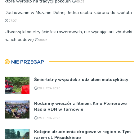
które wyrosło na tradycji pokoleń
09:09
Dachowanie w Mszanie Dolnej. Jedna osoba zabrana do szpitala
07:07
Utworzą kilometry ścieżek rowerowych, nie wydając ani złotówki
na ich budowę
06:06
NIE PRZEGAP
Śmiertelny wypadek z udziałem motocyklisty
28 LIPCA 2026
Rodzinny wieczór z filmem. Kino Plenerowe
Radia RDN w Tarnowie
25 LIPCA 2026
Kolejne utrudnienia drogowe w regionie. Tym
razem ul. Piłsudskiego