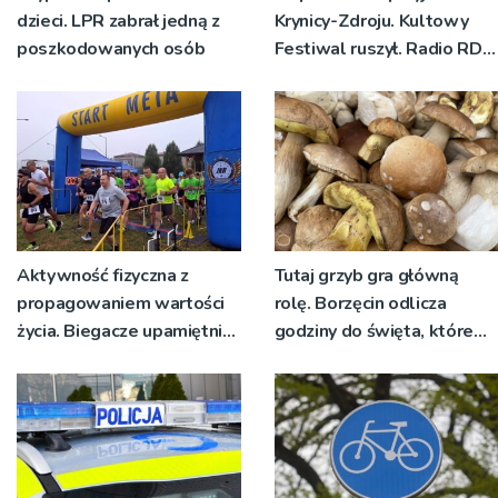
dzieci. LPR zabrał jedną z
Krynicy-Zdroju. Kultowy
poszkodowanych osób
Festiwal ruszył. Radio RDN
nadawało program na
żywo [ZDJĘCIA]
Aktywność fizyczna z
Tutaj grzyb gra główną
propagowaniem wartości
rolę. Borzęcin odlicza
życia. Biegacze upamiętnili
godziny do święta, które
św. Maksymiliana Kolbego
wyrosło na tradycji
pokoleń