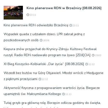
Kino plenerowe RDN w Brzeźnicy [08.08.2026]
23:11
Kino plenerowe RDN odwiedziło Brzeźnicę
23:11
Wypadek quada z udziałem dzieci. LPR zabrał jedną z
poszkodowanych osób
18:06
Kiepura znów przyjechał do Krynicy-Zdroju. Kultowy Festiwal
ruszył. Radio RDN nadawało program na żywo [ZDJĘCIA]
15:03
XI Bieg Koszycko-Kolbiański „Dar życia” [08.08.2026]
12:12
Wszedł bez butów na Górę Objawień. Młodzi wrócili z Medjugorie
z pięknymi przeżyciami
12:12
Aktywność fizyczna z propagowaniem wartości życia. Biegacze
upamiętnili św. Maksymiliana Kolbego
11:11
Tutaj grzyb gra główną rolę. Borzęcin odlicza godziny do święta,