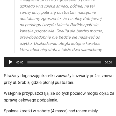
– Najpierw przyszło zgłoszenie o pożarze
dzikiego wysypiska śmieci, później na tej
samej ulicy palił się pustostan, następnie
dostaliśmy zgłoszenie, że na ulicy Kolejowej,
na parkingu Urzędu Miasta Radłów pali się
karetka pogotowia. Spaliła się bardzo mocno,
prawdopodobnie nie będzie się nadawać do
użytku. Uszkodzeniu uległa kolejna karetka,
która obok niej stała a także dwa samochody.
Odtwarzacz
00:00
00:00
plików
dźwiękowych
Strażacy dogaszając karetki zauważyli czwarty pożar, znowu
przy ul. Grobla, gdzie płonął pustostan.
Wstępnie przypuszczają, że do tych pożarów mogło dojść za
sprawą celowego podpalenia.
Spalone karetki w sobotę (4 marca) nad ranem miały