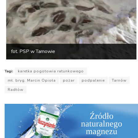
fot. PSP w Tarnowie
Tagi:
karetka pogotowia ratunkowego
mł. bryg. Marcin Opioła
pożar
podpalenie
Tarnów
Radłów