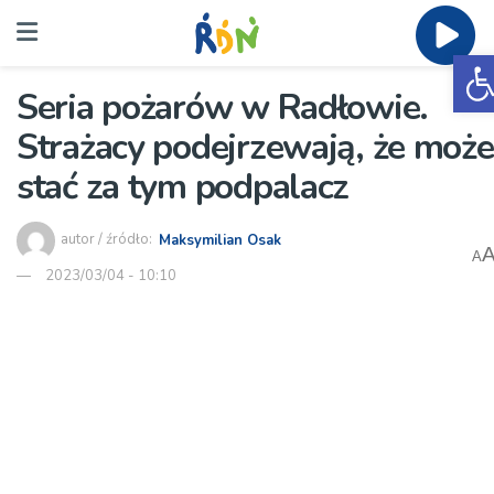
O
Seria pożarów w Radłowie.
Strażacy podejrzewają, że może
stać za tym podpalacz
autor / źródło:
Maksymilian Osak
A
2023/03/04 - 10:10