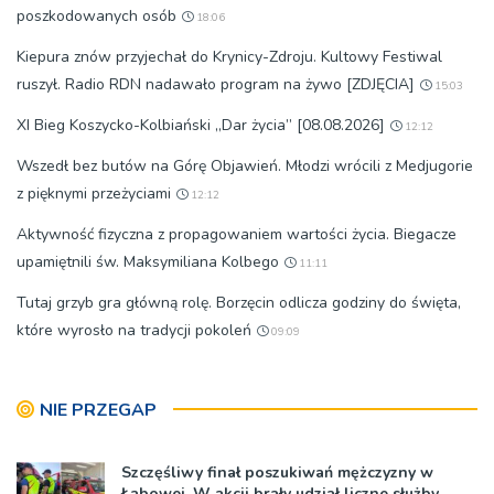
poszkodowanych osób
18:06
Kiepura znów przyjechał do Krynicy-Zdroju. Kultowy Festiwal
ruszył. Radio RDN nadawało program na żywo [ZDJĘCIA]
15:03
XI Bieg Koszycko-Kolbiański „Dar życia” [08.08.2026]
12:12
Wszedł bez butów na Górę Objawień. Młodzi wrócili z Medjugorie
z pięknymi przeżyciami
12:12
Aktywność fizyczna z propagowaniem wartości życia. Biegacze
upamiętnili św. Maksymiliana Kolbego
11:11
Tutaj grzyb gra główną rolę. Borzęcin odlicza godziny do święta,
które wyrosło na tradycji pokoleń
09:09
NIE PRZEGAP
Szczęśliwy finał poszukiwań mężczyzny w
Łabowej. W akcji brały udział liczne służby