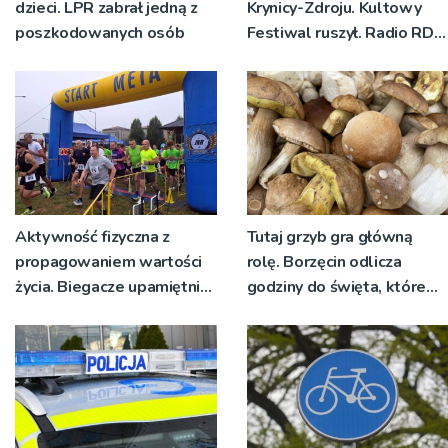
dzieci. LPR zabrał jedną z
Krynicy-Zdroju. Kultowy
poszkodowanych osób
Festiwal ruszył. Radio RDN
nadawało program na
żywo [ZDJĘCIA]
Aktywność fizyczna z
Tutaj grzyb gra główną
propagowaniem wartości
rolę. Borzęcin odlicza
życia. Biegacze upamiętnili
godziny do święta, które
św. Maksymiliana Kolbego
wyrosło na tradycji
pokoleń