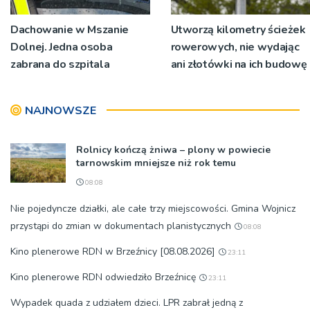
Dachowanie w Mszanie
Utworzą kilometry ścieżek
Dolnej. Jedna osoba
rowerowych, nie wydając
zabrana do szpitala
ani złotówki na ich budowę
NAJNOWSZE
Rolnicy kończą żniwa – plony w powiecie
tarnowskim mniejsze niż rok temu
08:08
Nie pojedyncze działki, ale całe trzy miejscowości. Gmina Wojnicz
przystąpi do zmian w dokumentach planistycznych
08:08
Kino plenerowe RDN w Brzeźnicy [08.08.2026]
23:11
Kino plenerowe RDN odwiedziło Brzeźnicę
23:11
Wypadek quada z udziałem dzieci. LPR zabrał jedną z