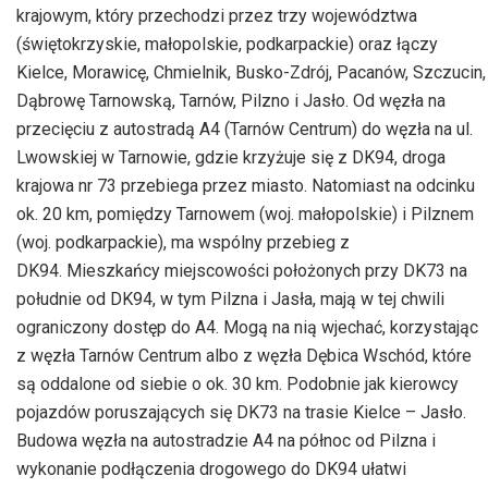
krajowym, który przechodzi przez trzy województwa
(świętokrzyskie, małopolskie, podkarpackie) oraz łączy
Kielce, Morawicę, Chmielnik, Busko-Zdrój, Pacanów, Szczucin,
Dąbrowę Tarnowską, Tarnów, Pilzno i Jasło. Od węzła na
przecięciu z autostradą A4 (Tarnów Centrum) do węzła na ul.
Lwowskiej w Tarnowie, gdzie krzyżuje się z DK94, droga
krajowa nr 73 przebiega przez miasto. Natomiast na odcinku
ok. 20 km, pomiędzy Tarnowem (woj. małopolskie) i Pilznem
(woj. podkarpackie), ma wspólny przebieg z
DK94. Mieszkańcy miejscowości położonych przy DK73 na
południe od DK94, w tym Pilzna i Jasła, mają w tej chwili
ograniczony dostęp do A4. Mogą na nią wjechać, korzystając
z węzła Tarnów Centrum albo z węzła Dębica Wschód, które
są oddalone od siebie o ok. 30 km. Podobnie jak kierowcy
pojazdów poruszających się DK73 na trasie Kielce – Jasło.
Budowa węzła na autostradzie A4 na północ od Pilzna i
wykonanie podłączenia drogowego do DK94 ułatwi