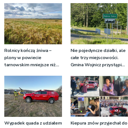
Rolnicy kończą żniwa –
Nie pojedyncze działki, ale
plony w powiecie
całe trzy miejscowości.
tarnowskim mniejsze niż
Gmina Wojnicz przystąpi
rok temu
do zmian w dokumentach
planistycznych
Wypadek quada z udziałem
Kiepura znów przyjechał do