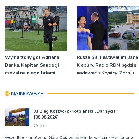
Wymarzony gol Adriana
Rusza 59. Festiwal im. Jana
Danka. Kapitan Sandecji
Kiepury. Radio RDN będzie
czekał na niego latami
nadawać z Krynicy-Zdroju
NAJNOWSZE
XI Bieg Koszycko-Kolbiański „Dar życia”
[08.08.2026]
12:12
Wszedł bez butów na Górę Objawień. Młodzi wrócili z Medjugorie