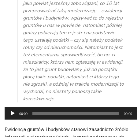
jako powiat jesteśmy zobowiązani, co 10 lat
przeprowadzać taką modernizację – ewidencji
gruntów i budynków, wpisywać to do rejestru
gruntów u nas w powiecie, natomiast później
gminy pobierają ten rejestr i na podstawie
tego ustalają podatki – czy się należy podatek
rolny czy od nieruchomości. Natomiast to jest
też elementarna sprawiedliwość, bo np. ci
mieszkańcy, którzy nam zgłaszają w ewidencji,
że to jest grunt budowlany, już od początku
płacą takie podatki, natomiast ci którzy tego
nie zgłosili, a później w trakcie modernizacji to
wychodzi, no niestety ponoszą takie
konsekwencje.
Odtwarzacz
00:00
00:00
plików
dźwiękowych
Ewidencja gruntów i budynków stanowi zasadnicze źródło