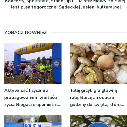
Koncerty, spektakle, stand-up i … Mistrz Mowy Polskiej.
Jest plan tegorocznej Sądeckiej Jesieni Kulturalnej
ZOBACZ RÓWNIEŻ
Aktywność fizyczna z
Tutaj grzyb gra główną
propagowaniem wartości
rolę. Borzęcin odlicza
życia. Biegacze upamiętnili
godziny do święta, które
św. Maksymiliana Kolbego
wyrosło na tradycji
pokoleń