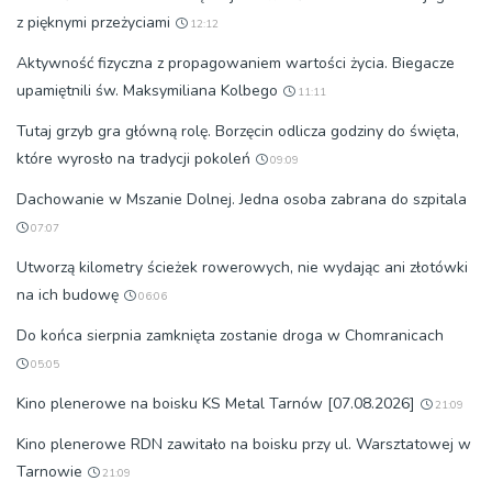
z pięknymi przeżyciami
12:12
Aktywność fizyczna z propagowaniem wartości życia. Biegacze
upamiętnili św. Maksymiliana Kolbego
11:11
Tutaj grzyb gra główną rolę. Borzęcin odlicza godziny do święta,
które wyrosło na tradycji pokoleń
09:09
Dachowanie w Mszanie Dolnej. Jedna osoba zabrana do szpitala
07:07
Utworzą kilometry ścieżek rowerowych, nie wydając ani złotówki
na ich budowę
06:06
Do końca sierpnia zamknięta zostanie droga w Chomranicach
05:05
Kino plenerowe na boisku KS Metal Tarnów [07.08.2026]
21:09
Kino plenerowe RDN zawitało na boisku przy ul. Warsztatowej w
Tarnowie
21:09