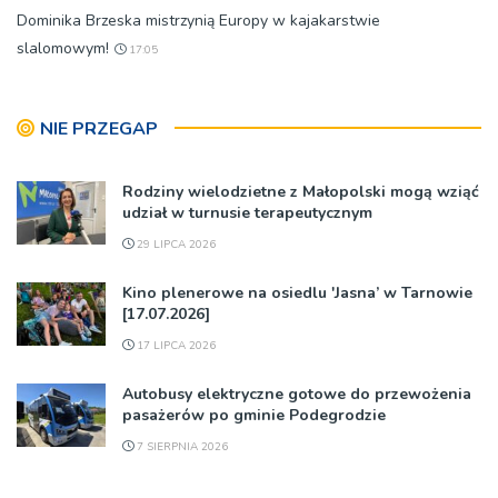
Dominika Brzeska mistrzynią Europy w kajakarstwie
slalomowym!
17:05
NIE PRZEGAP
Rodziny wielodzietne z Małopolski mogą wziąć
udział w turnusie terapeutycznym
29 LIPCA 2026
Kino plenerowe na osiedlu 'Jasna’ w Tarnowie
[17.07.2026]
17 LIPCA 2026
Autobusy elektryczne gotowe do przewożenia
pasażerów po gminie Podegrodzie
7 SIERPNIA 2026