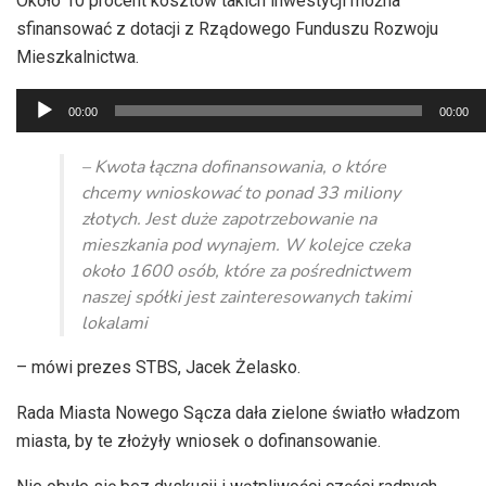
Około 10 procent kosztów takich inwestycji można
sfinansować z dotacji z Rządowego Funduszu Rozwoju
Mieszkalnictwa.
Odtwarzacz
00:00
00:00
plików
dźwiękowych
– Kwota łączna dofinansowania, o które
chcemy wnioskować to ponad 33 miliony
złotych. Jest duże zapotrzebowanie na
mieszkania pod wynajem. W kolejce czeka
około 1600 osób, które za pośrednictwem
naszej spółki jest zainteresowanych takimi
lokalami
– mówi prezes STBS, Jacek Żelasko.
Rada Miasta Nowego Sącza dała zielone światło władzom
miasta, by te złożyły wniosek o dofinansowanie.