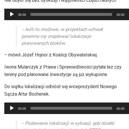
Nie obyło się bez dyskusji i wątpliwości części radnych.
Odtwarzacz
00:00
00:00
plików
dźwiękowych
– Jeśli to możliwe, w projektach uchwał
powinny się znajdować lokalizacje
planowanych bloków
– mówił Józef Hojnor z Koalicji Obywatelskiej.
Iwona Mularczyk z Prawa i Sprawiedliwości pytała też czy
tereny pod planowane inwestycje są już wykupione.
Do wątku lokalizacji odniósł się wiceprezydent Nowego
Sącza Artur Bochenek.
Odtwarzacz
00:00
00:00
plików
dźwiękowych
– Podawanie lokalizacji w sytuacji, gdy działki