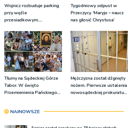
Wojnicz rozbuduje parking
Tygodniowy odpust w
przy węźle
Przeczycy. 'Maryjo – naucz
przesiadkowym.
nas głosić Chrystusa’
Powstanie ponad 60
miejsc
Tłumy na Sądeckiej Górze
Mężczyzna został dźgnięty
Tabor. W święto
nożem. Pierwsze ustalenia
Przemienienia Pańskiego
nowosądeckiej prokuratury
bp Jeż przypominał o
w tej sprawie
znaczeniu Sakramentów
NAJNOWSZE
[ZDJĘCIA]
Senior został oszukany na 78 tysięcy złotych,