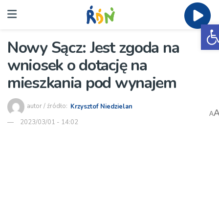
O
Nowy Sącz: Jest zgoda na
wniosek o dotację na
mieszkania pod wynajem
autor / źródło:
Krzysztof Niedzielan
A
2023/03/01 - 14:02