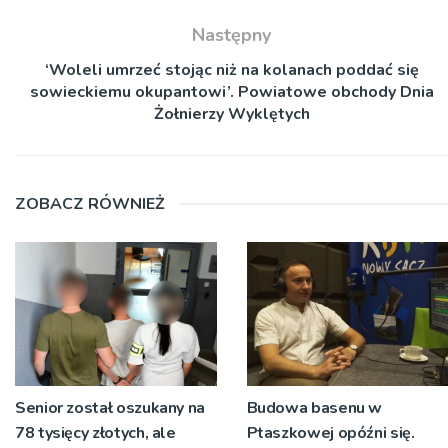
Następny
‘Woleli umrzeć stojąc niż na kolanach poddać się
sowieckiemu okupantowi’. Powiatowe obchody Dnia
Żołnierzy Wyklętych
ZOBACZ RÓWNIEŻ
Senior został oszukany na
Budowa basenu w
78 tysięcy złotych, ale
Ptaszkowej opóźni się.