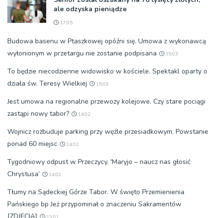
ale odzyska pieniądze
17:05
Budowa basenu w Ptaszkowej opóźni się. Umowa z wykonawcą
wyłonionym w przetargu nie zostanie podpisana
15:03
To będzie niecodzienne widowisko w kościele. Spektakl oparty o
działa św. Teresy Wielkiej
15:03
Jest umowa na regionalne przewozy kolejowe. Czy stare pociągi
zastąpi nowy tabor?
14:02
Wojnicz rozbuduje parking przy węźle przesiadkowym. Powstanie
ponad 60 miejsc
14:02
Tygodniowy odpust w Przeczycy. 'Maryjo – naucz nas głosić
Chrystusa’
14:02
Tłumy na Sądeckiej Górze Tabor. W święto Przemienienia
Pańskiego bp Jeż przypominał o znaczeniu Sakramentów
[ZDJĘCIA]
13:01