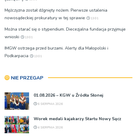
Mężczyzna został dźgnięty nożem. Pierwsze ustalenia
nowosądeckiej prokuratury w tej sprawie
13:01
Można starać się o stypendium. Diecezjalna fundacja przyjmuje
wnioski
13:01
IMGW ostrzega przed burzami. Alerty dla Małopolski i
Podkarpacia
13:01
NIE PRZEGAP
01.08.2026 – KGW u Źródła Słonej
6 SIERPNIA 2026
Worek medali kajakarzy Startu Nowy Sącz
4 SIERPNIA 2026