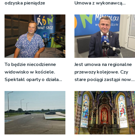
odzyska pieniądze
Umowa z wykonawcą
wyłonionym w przetargu
nie zostanie podpisana
To będzie niecodzienne
Jest umowa na regionalne
widowisko w kościele.
przewozy kolejowe. Czy
Spektakl oparty o działa
stare pociągi zastąpi nowy
św. Teresy Wielkiej
tabor?