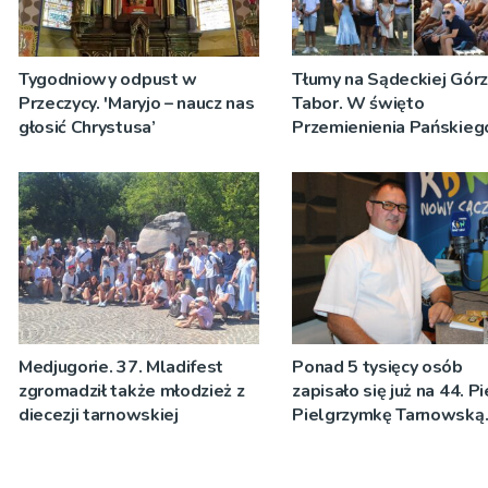
Tygodniowy odpust w
Tłumy na Sądeckiej Gór
Przeczycy. 'Maryjo – naucz nas
Tabor. W święto
głosić Chrystusa’
Przemienienia Pańskieg
Jeż przypominał o znacz
Sakramentów [ZDJĘCIA
Medjugorie. 37. Mladifest
Ponad 5 tysięcy osób
zgromadził także młodzież z
zapisało się już na 44. P
diecezji tarnowskiej
Pielgrzymkę Tarnowską
[WIDEO]