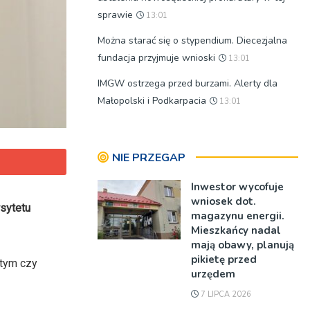
sprawie
13:01
Można starać się o stypendium. Diecezjalna
fundacja przyjmuje wnioski
13:01
IMGW ostrzega przed burzami. Alerty dla
Małopolski i Podkarpacia
13:01
NIE PRZEGAP
Inwestor wycofuje
wniosek dot.
rsytetu
magazynu energii.
Mieszkańcy nadal
mają obawy, planują
pikietę przed
 tym czy
urzędem
7 LIPCA 2026