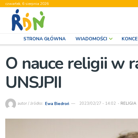
czwartek, 6 sierpnia 2026
STRONA GŁÓWNA
WIADOMOŚCI
KONCE
O nauce religii w
UNSJPII
autor / źródło:
Ewa Biedroń
2023/02/27 - 14:02
-
RELIGIA