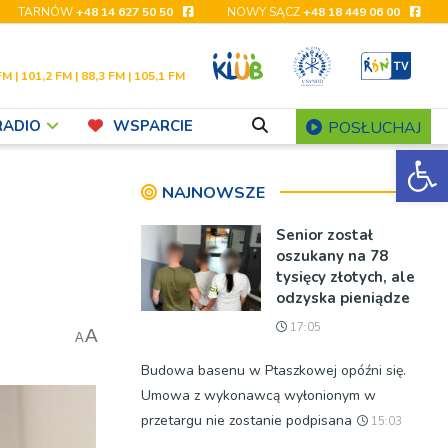
TARNÓW
+48 14 627 50 50
NOWY SĄCZ
+48 18 449 06 00
FM | 101,2 FM | 88,3 FM | 105,1 FM
RADIO
WSPARCIE
POSŁUCHAJ
Ot
NAJNOWSZE
Senior został
oszukany na 78
tysięcy złotych, ale
odzyska pieniądze
17:05
A
A
Budowa basenu w Ptaszkowej opóźni się.
Umowa z wykonawcą wyłonionym w
przetargu nie zostanie podpisana
15:03