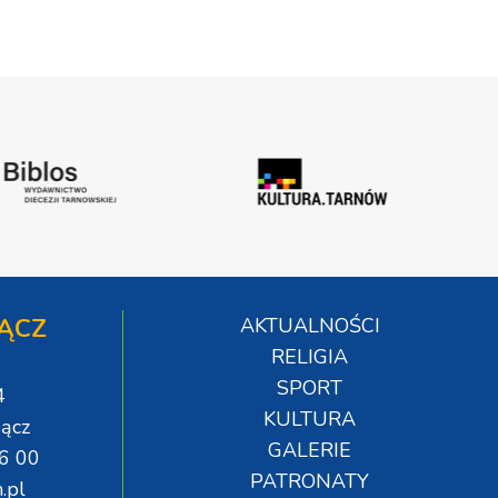
ĄCZ
AKTUALNOŚCI
RELIGIA
SPORT
4
KULTURA
ącz
GALERIE
06 00
PATRONATY
.pl