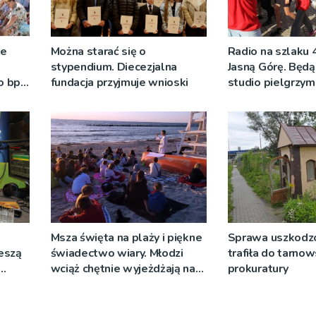
ze
Można starać się o
Radio na szlaku 
stypendium. Diecezjalna
Jasną Górę. Będą
o bp
fundacja przyjmuje wnioski
studio pielgrzy
eniu
pozdrowienia
]
Msza święta na plaży i piękne
Sprawa uszkodzo
ieszą
świadectwo wiary. Młodzi
trafiła do tarnow
wciąż chętnie wyjeżdżają na
prokuratury
oazy