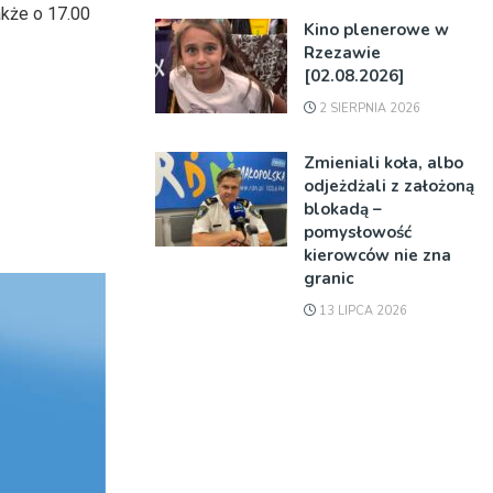
akże o 17.00
Kino plenerowe w
Rzezawie
[02.08.2026]
2 SIERPNIA 2026
Zmieniali koła, albo
odjeżdżali z założoną
blokadą –
pomysłowość
kierowców nie zna
granic
13 LIPCA 2026