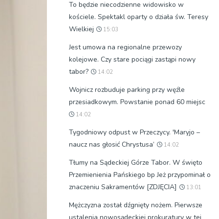
To będzie niecodzienne widowisko w
kościele. Spektakl oparty o działa św. Teresy
Wielkiej
15:03
Jest umowa na regionalne przewozy
kolejowe. Czy stare pociągi zastąpi nowy
tabor?
14:02
Wojnicz rozbuduje parking przy węźle
przesiadkowym. Powstanie ponad 60 miejsc
14:02
Tygodniowy odpust w Przeczycy. 'Maryjo –
naucz nas głosić Chrystusa’
14:02
Tłumy na Sądeckiej Górze Tabor. W święto
Przemienienia Pańskiego bp Jeż przypominał o
znaczeniu Sakramentów [ZDJĘCIA]
13:01
Mężczyzna został dźgnięty nożem. Pierwsze
ustalenia nowosądeckiej prokuratury w tej