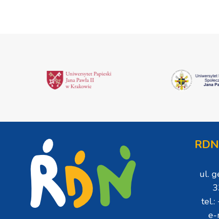
RDN
ul. 
3
tel.
e-