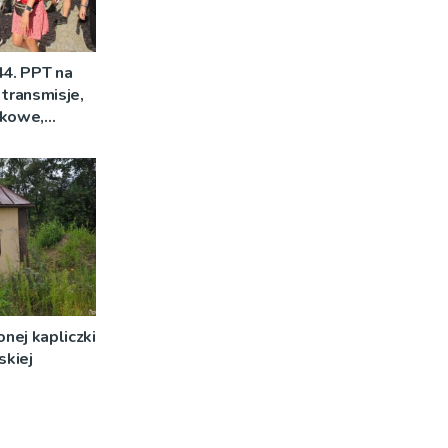
44. PPT na
 transmisje,
mkowe,
nej kapliczki
skiej