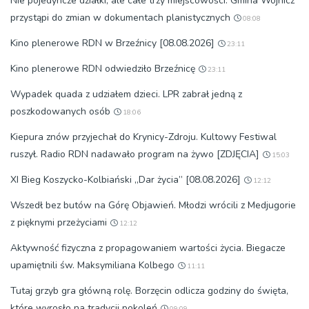
Nie pojedyncze działki, ale całe trzy miejscowości. Gmina Wojnicz
przystąpi do zmian w dokumentach planistycznych
08:08
Kino plenerowe RDN w Brzeźnicy [08.08.2026]
23:11
Kino plenerowe RDN odwiedziło Brzeźnicę
23:11
Wypadek quada z udziałem dzieci. LPR zabrał jedną z
poszkodowanych osób
18:06
Kiepura znów przyjechał do Krynicy-Zdroju. Kultowy Festiwal
ruszył. Radio RDN nadawało program na żywo [ZDJĘCIA]
15:03
XI Bieg Koszycko-Kolbiański „Dar życia” [08.08.2026]
12:12
Wszedł bez butów na Górę Objawień. Młodzi wrócili z Medjugorie
z pięknymi przeżyciami
12:12
Aktywność fizyczna z propagowaniem wartości życia. Biegacze
upamiętnili św. Maksymiliana Kolbego
11:11
Tutaj grzyb gra główną rolę. Borzęcin odlicza godziny do święta,
które wyrosło na tradycji pokoleń
09:09