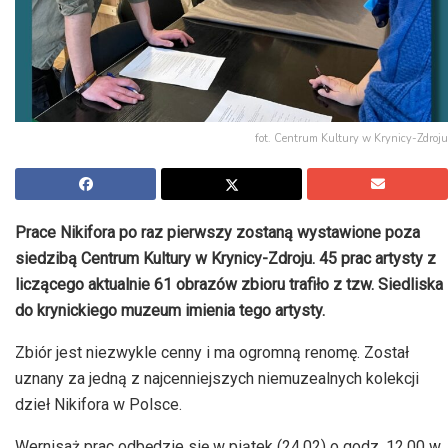
fot. Centrum Kultury w Krynicy-Zdroju
Prace Nikifora po raz pierwszy zostaną wystawione poza
siedzibą Centrum Kultury w Krynicy-Zdroju. 45 prac artysty z
liczącego aktualnie 61 obrazów zbioru trafiło z tzw. Siedliska
do krynickiego muzeum imienia tego artysty.
Zbiór jest niezwykle cenny i ma ogromną renomę. Został
uznany za jedną z najcenniejszych niemuzealnych kolekcji
dzieł Nikifora w Polsce.
Wernisaż prac odbędzie się w piątek (24.02) o godz. 12.00 w