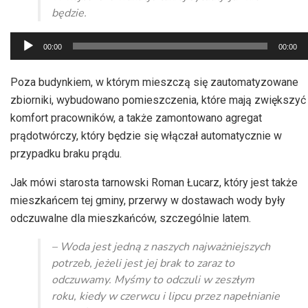
będzie.
Odtwarzacz
00:00
00:00
plików
dźwiękowych
Poza budynkiem, w którym mieszczą się zautomatyzowane
zbiorniki, wybudowano pomieszczenia, które mają zwiększyć
komfort pracowników, a także zamontowano agregat
prądotwórczy, który będzie się włączał automatycznie w
przypadku braku prądu.
Jak mówi starosta tarnowski Roman Łucarz, który jest także
mieszkańcem tej gminy, przerwy w dostawach wody były
odczuwalne dla mieszkańców, szczególnie latem.
– Woda jest jedną z naszych najważniejszych
potrzeb, jeżeli jest jej brak to zaraz to
odczuwamy. Myśmy to odczuli w zeszłym
roku, kiedy w czerwcu i lipcu przez napełnianie