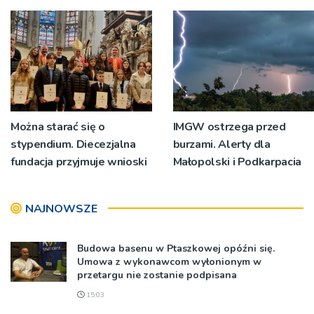
bp Jeż przypominał o
znaczeniu Sakramentów
[ZDJĘCIA]
Można starać się o
IMGW ostrzega przed
stypendium. Diecezjalna
burzami. Alerty dla
fundacja przyjmuje wnioski
Małopolski i Podkarpacia
NAJNOWSZE
Budowa basenu w Ptaszkowej opóźni się.
Umowa z wykonawcom wyłonionym w
przetargu nie zostanie podpisana
15:03