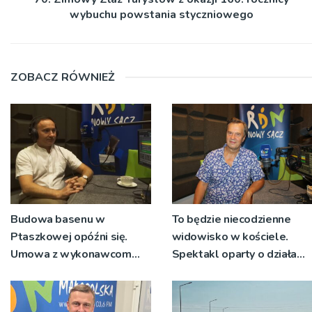
wybuchu powstania styczniowego
ZOBACZ RÓWNIEŻ
Budowa basenu w
To będzie niecodzienne
Ptaszkowej opóźni się.
widowisko w kościele.
Umowa z wykonawcom
Spektakl oparty o działa
wyłonionym w przetargu
św. Teresy Wielkiej
nie zostanie podpisana