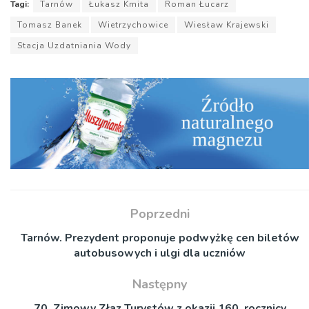
Tagi:
Tarnów
Łukasz Kmita
Roman Łucarz
Tomasz Banek
Wietrzychowice
Wiesław Krajewski
Stacja Uzdatniania Wody
Poprzedni
Tarnów. Prezydent proponuje podwyżkę cen biletów
autobusowych i ulgi dla uczniów
Następny
70. Zimowy Złaz Turystów z okazji 160. rocznicy