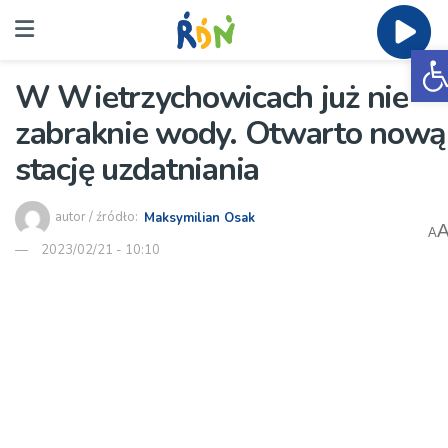
O
W Wietrzychowicach już nie
zabraknie wody. Otwarto nową
stację uzdatniania
autor / źródło:
Maksymilian Osak
A
2023/02/21 - 10:10