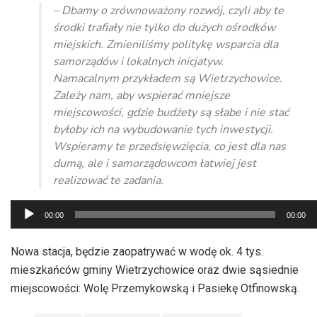
– Dbamy o zrównoważony rozwój, czyli aby te
środki trafiały nie tylko do dużych ośrodków
miejskich. Zmieniliśmy politykę wsparcia dla
samorządów i lokalnych inicjatyw.
Namacalnym przykładem są Wietrzychowice.
Zależy nam, aby wspierać mniejsze
miejscowości, gdzie budżety są słabe i nie stać
byłoby ich na wybudowanie tych inwestycji.
Wspieramy te przedsięwzięcia, co jest dla nas
dumą, ale i samorządowcom łatwiej jest
realizować te zadania.
Odtwarzacz
00:00
00:00
plików
dźwiękowych
Nowa stacja, będzie zaopatrywać w wodę ok. 4 tys.
mieszkańców gminy Wietrzychowice oraz dwie sąsiednie
miejscowości: Wolę Przemykowską i Pasiekę Otfinowską.