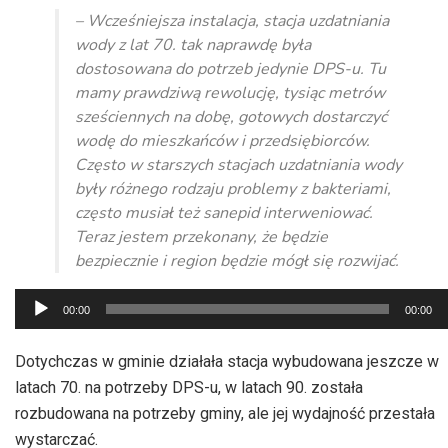
– Wcześniejsza instalacja, stacja uzdatniania
wody z lat 70. tak naprawdę była
dostosowana do potrzeb jedynie DPS-u. Tu
mamy prawdziwą rewolucję, tysiąc metrów
sześciennych na dobę, gotowych dostarczyć
wodę do mieszkańców i przedsiębiorców.
Często w starszych stacjach uzdatniania wody
były różnego rodzaju problemy z bakteriami,
często musiał też sanepid interweniować.
Teraz jestem przekonany, że będzie
bezpiecznie i region będzie mógł się rozwijać.
Odtwarzacz
00:00
00:00
plików
dźwiękowych
Dotychczas w gminie działała stacja wybudowana jeszcze w
latach 70. na potrzeby DPS-u, w latach 90. została
rozbudowana na potrzeby gminy, ale jej wydajność przestała
wystarczać.