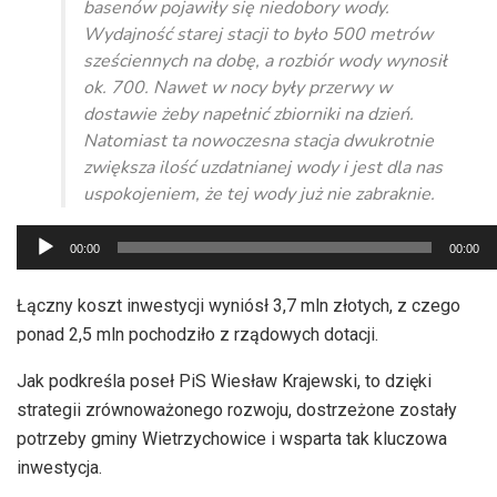
basenów pojawiły się niedobory wody.
Wydajność starej stacji to było 500 metrów
sześciennych na dobę, a rozbiór wody wynosił
ok. 700. Nawet w nocy były przerwy w
dostawie żeby napełnić zbiorniki na dzień.
Natomiast ta nowoczesna stacja dwukrotnie
zwiększa ilość uzdatnianej wody i jest dla nas
uspokojeniem, że tej wody już nie zabraknie.
Odtwarzacz
00:00
00:00
plików
dźwiękowych
Łączny koszt inwestycji wyniósł 3,7 mln złotych, z czego
ponad 2,5 mln pochodziło z rządowych dotacji.
Jak podkreśla poseł PiS Wiesław Krajewski, to dzięki
strategii zrównoważonego rozwoju, dostrzeżone zostały
potrzeby gminy Wietrzychowice i wsparta tak kluczowa
inwestycja.