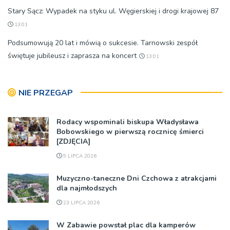
Stary Sącz: Wypadek na styku ul. Węgierskiej i drogi krajowej 87
13:01
Podsumowują 20 lat i mówią o sukcesie. Tarnowski zespół
świętuje jubileusz i zaprasza na koncert
13:01
NIE PRZEGAP
Rodacy wspominali biskupa Władysława
Bobowskiego w pierwszą rocznicę śmierci
[ZDJĘCIA]
9 LIPCA 2026
Muzyczno-taneczne Dni Czchowa z atrakcjami
dla najmłodszych
23 LIPCA 2026
W Zabawie powstał plac dla kamperów