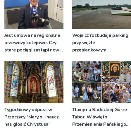
Jest umowa na regionalne
Wojnicz rozbuduje parking
przewozy kolejowe. Czy
przy węźle
stare pociągi zastąpi nowy
przesiadkowym.
tabor?
Powstanie ponad 60
miejsc
Tygodniowy odpust w
Tłumy na Sądeckiej Górze
Przeczycy. 'Maryjo – naucz
Tabor. W święto
nas głosić Chrystusa’
Przemienienia Pańskiego