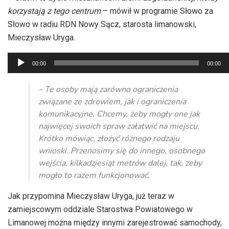
korzystają z tego centrum
– mówił w programie Słowo za
Słowo w radiu RDN Nowy Sącz, starosta limanowski,
Mieczysław Uryga.
Odtwarzacz
00:00
00:00
plików
dźwiękowych
– Te osoby mają zarówno ograniczenia
związane ze zdrowiem, jak i ograniczenia
komunikacyjne. Chcemy, żeby mogły one jak
najwięcej swoich spraw załatwić na miejscu.
Krótko mówiąc, złożyć różnego rodzaju
wnioski. Przenosimy się do innego, osobnego
wejścia, kilkadziesiąt metrów dalej, tak, żeby
mogło to razem funkcjonować.
Jak przypomina Mieczysław Uryga, już teraz w
zamiejscowym oddziale Starostwa Powiatowego w
Limanowej można między innymi zarejestrować samochody,