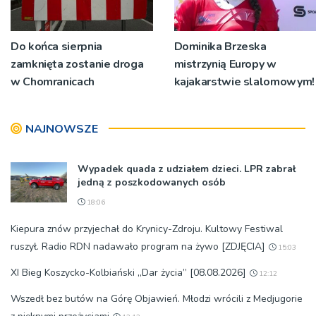
Do końca sierpnia
Dominika Brzeska
zamknięta zostanie droga
mistrzynią Europy w
w Chomranicach
kajakarstwie slalomowym!
NAJNOWSZE
Wypadek quada z udziałem dzieci. LPR zabrał
jedną z poszkodowanych osób
18:06
Kiepura znów przyjechał do Krynicy-Zdroju. Kultowy Festiwal
ruszył. Radio RDN nadawało program na żywo [ZDJĘCIA]
15:03
XI Bieg Koszycko-Kolbiański „Dar życia” [08.08.2026]
12:12
Wszedł bez butów na Górę Objawień. Młodzi wrócili z Medjugorie