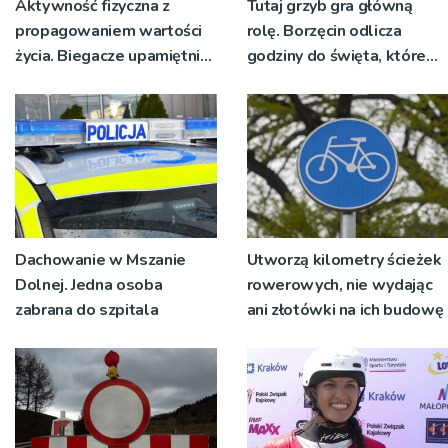
Aktywność fizyczna z
Tutaj grzyb gra główną
propagowaniem wartości
rolę. Borzęcin odlicza
życia. Biegacze upamiętnili
godziny do święta, które
św. Maksymiliana Kolbego
wyrosło na tradycji
pokoleń
Dachowanie w Mszanie
Utworzą kilometry ścieżek
Dolnej. Jedna osoba
rowerowych, nie wydając
zabrana do szpitala
ani złotówki na ich budowę