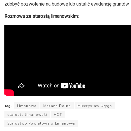
zdobyć pozwolenie na budowę lub ustalić ewidencję gruntów.
Rozmowa ze starostą limanowskim:
Tagi:
Limanowa
Mszana Dolna
Mieczysław Uryga
starosta limanowski
HOT
Starostwo Powiatowe w Limanowej