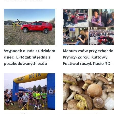
Wypadek quada z udziałem
Kiepura znów przyjechał do
dzieci. LPR zabrał jedną z
Krynicy-Zdroju. Kultowy
poszkodowanych osób
Festiwal ruszył. Radio RDN
nadawało program na
żywo [ZDJĘCIA]