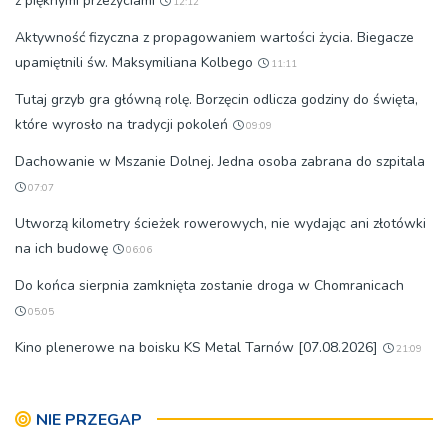
z pięknymi przeżyciami
12:12
Aktywność fizyczna z propagowaniem wartości życia. Biegacze
upamiętnili św. Maksymiliana Kolbego
11:11
Tutaj grzyb gra główną rolę. Borzęcin odlicza godziny do święta,
które wyrosło na tradycji pokoleń
09:09
Dachowanie w Mszanie Dolnej. Jedna osoba zabrana do szpitala
07:07
Utworzą kilometry ścieżek rowerowych, nie wydając ani złotówki
na ich budowę
06:06
Do końca sierpnia zamknięta zostanie droga w Chomranicach
05:05
Kino plenerowe na boisku KS Metal Tarnów [07.08.2026]
21:09
NIE PRZEGAP