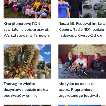
Kino plenerowe RDN
Rusza 59. Festiwal im. Jana
zawitało na boisku przy ul.
Kiepury. Radio RDN będzie
Warsztatowej w Tarnowie
nadawać z Krynicy-Zdroju
Tradycyjne wieńce
Nie tylko na deskach
dożynkowe będzie można
teatru. Prapremiery
podziwiać w gminie
tegorocznego festiwalu
Ryglice
Talia będą wystawiane w