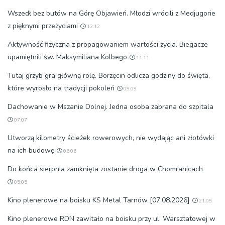
Wszedł bez butów na Górę Objawień. Młodzi wrócili z Medjugorie
z pięknymi przeżyciami
12:12
Aktywność fizyczna z propagowaniem wartości życia. Biegacze
upamiętnili św. Maksymiliana Kolbego
11:11
Tutaj grzyb gra główną rolę. Borzęcin odlicza godziny do święta,
które wyrosło na tradycji pokoleń
09:09
Dachowanie w Mszanie Dolnej. Jedna osoba zabrana do szpitala
07:07
Utworzą kilometry ścieżek rowerowych, nie wydając ani złotówki
na ich budowę
06:06
Do końca sierpnia zamknięta zostanie droga w Chomranicach
05:05
Kino plenerowe na boisku KS Metal Tarnów [07.08.2026]
21:09
Kino plenerowe RDN zawitało na boisku przy ul. Warsztatowej w