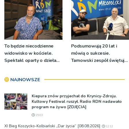
niecodziennych
okolicznościach
To będzie niecodzienne
Podsumowują 20 lat i
widowisko w kościele.
mówią o sukcesie.
Spektakl oparty o dzieła
Tarnowski zespół świętuje
św. Teresy Wielkiej
jubileusz i zaprasza na
koncert
NAJNOWSZE
Kiepura znów przyjechał do Krynicy-Zdroju.
Kultowy Festiwal ruszył. Radio RDN nadawało
program na żywo [ZDJĘCIA]
15:03
XI Bieg Koszycko-Kolbiański „Dar życia” [08.08.2026]
12:12