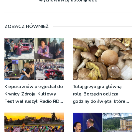
ZOBACZ RÓWNIEŻ
Kiepura znów przyjechał do
Tutaj grzyb gra główną
Krynicy-Zdroju. Kultowy
rolę. Borzęcin odlicza
Festiwal ruszył. Radio RDN
godziny do święta, które
nadawało program na
wyrosło na tradycji
żywo [ZDJĘCIA]
pokoleń