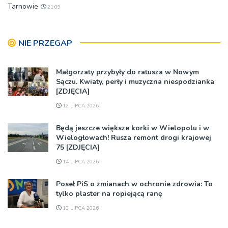
Tarnowie
21:09
NIE PRZEGAP
Małgorzaty przybyły do ratusza w Nowym
Sączu. Kwiaty, perły i muzyczna niespodzianka
[ZDJĘCIA]
12 LIPCA 2026
Będą jeszcze większe korki w Wielopolu i w
Wielogłowach! Rusza remont drogi krajowej
75 [ZDJĘCIA]
14 LIPCA 2026
Poseł PiS o zmianach w ochronie zdrowia: To
tylko plaster na ropiejącą ranę
10 LIPCA 2026