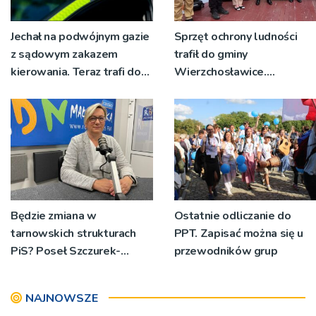
Jechał na podwójnym gazie
Sprzęt ochrony ludności
z sądowym zakazem
trafił do gminy
kierowania. Teraz trafi do
Wierzchosławice.
więzienia
Wyposażenie odebrali
strażacy i przedstawiciele
wodociągów
Będzie zmiana w
Ostatnie odliczanie do
tarnowskich strukturach
PPT. Zapisać można się u
PiS? Poseł Szczurek-
przewodników grup
Żelazko: 'Ja skupiam się na
pracy parlamentarzysty’
NAJNOWSZE