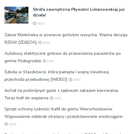
Strefa zewnętrzna Pływalni Limanowskiej już
działa!
16:04
Zalew Klimkówka w powiecie gorlickim wysycha. Ważna decyzja
RZGW [ZDJĘCIA]
16:04
Autobusy elektryczne gotowe do przewożenia pasażerów po
gminie Podegrodzie
15:03
Szkoła w Staszkówce, która pamięta I wojnę światową
przechodzi przebudowę [WIDEO]
15:03
Jechał na podwójnym gazie z sądowym zakazem kierowania.
Teraz trafi do więzienia
15:03
Sprzęt ochrony ludności trafił do gminy Wierzchosławice.
Wyposażenie odebrali strażacy i przedstawiciele wodociągów
15:03