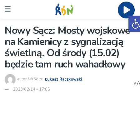
O
Nowy Sącz: Mosty wojskowe
na Kamienicy z sygnalizacją
świetlną. Od środy (15.02)
będzie tam ruch wahadłowy
autor / źródło:
Łukasz Raczkowski
A
2023/02/14 - 17:05