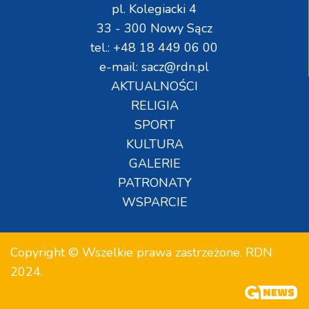
pl. Kolegiacki 4
33 - 300 Nowy Sącz
tel.: +48 18 449 06 00
e-mail: sacz@rdn.pl
AKTUALNOŚCI
RELIGIA
SPORT
KULTURA
GALERIE
PATRONATY
WSPARCIE
Copyright © Wszelkie prawa zastrzeżone. RDN.
2024.