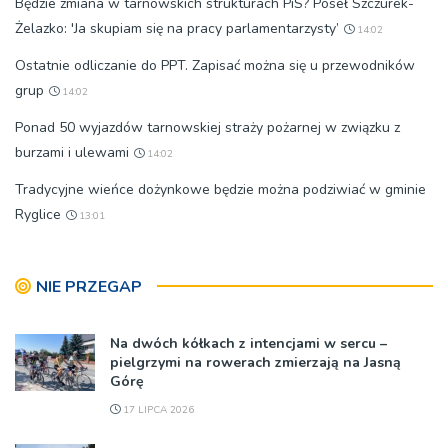
Będzie zmiana w tarnowskich strukturach PiS? Poseł Szczurek-
Żelazko: 'Ja skupiam się na pracy parlamentarzysty’
14:02
Ostatnie odliczanie do PPT. Zapisać można się u przewodników
grup
14:02
Ponad 50 wyjazdów tarnowskiej straży pożarnej w związku z
burzami i ulewami
14:02
Tradycyjne wieńce dożynkowe będzie można podziwiać w gminie
Ryglice
13:01
NIE PRZEGAP
Na dwóch kółkach z intencjami w sercu –
pielgrzymi na rowerach zmierzają na Jasną
Górę
17 LIPCA 2026