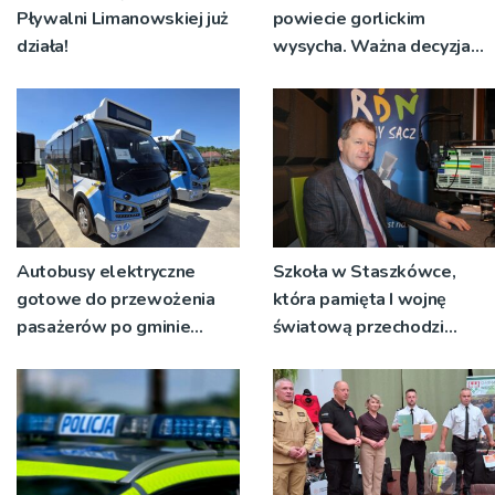
Pływalni Limanowskiej już
powiecie gorlickim
działa!
wysycha. Ważna decyzja
RZGW [ZDJĘCIA]
Autobusy elektryczne
Szkoła w Staszkówce,
gotowe do przewożenia
która pamięta I wojnę
pasażerów po gminie
światową przechodzi
Podegrodzie
przebudowę [WIDEO]