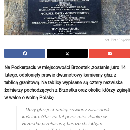
fot. Piotr Chęciek
Na Podkarpaciu w miejscowości Brzostek ,zostanie jutro 14
lutego, odsłonięty prawie dwumetrowy kamienny głaz z
tablicą granitową. Na tablicy wypisane są cztery nazwiska
żołnierzy pochodzących z Brzostka oraz okolic, którzy zginęli
w walce o wolną Polskę.
– Duży głaz jest umiejscowiony zaraz obok
kościoła. Głaz został przez mieszkankę w
Brzostku przekazany, bardzo chciałbym