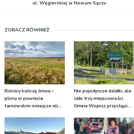
ul. Węgierskiej w Nowym Sączu
ZOBACZ RÓWNIEŻ
Rolnicy kończą żniwa –
Nie pojedyncze działki, ale
plony w powiecie
całe trzy miejscowości.
tarnowskim mniejsze niż
Gmina Wojnicz przystąpi
rok temu
do zmian w dokumentach
planistycznych