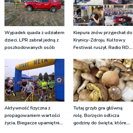
Wypadek quada z udziałem
Kiepura znów przyjechał do
dzieci. LPR zabrał jedną z
Krynicy-Zdroju. Kultowy
poszkodowanych osób
Festiwal ruszył. Radio RDN
nadawało program na
żywo [ZDJĘCIA]
Aktywność fizyczna z
Tutaj grzyb gra główną
propagowaniem wartości
rolę. Borzęcin odlicza
życia. Biegacze upamiętnili
godziny do święta, które
św. Maksymiliana Kolbego
wyrosło na tradycji