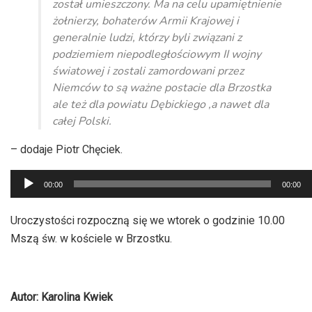
został umieszczony. Ma na celu upamiętnienie
żołnierzy, bohaterów Armii Krajowej i
generalnie ludzi, którzy byli związani z
podziemiem niepodległościowym II wojny
światowej i zostali zamordowani przez
Niemców to są ważne postacie dla Brzostka
ale też dla powiatu Dębickiego ,a nawet dla
całej Polski.
– dodaje Piotr Chęciek.
Odtwarzacz
00:00
00:00
plików
dźwiękowych
Uroczystości rozpoczną się we wtorek o godzinie 10.00
Mszą św. w kościele w Brzostku.
Autor: Karolina Kwiek