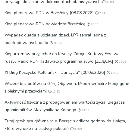
przystąpi do zmian w dokumentach planistycznych
08:08
Kino plenerowe RDN w Brzeźnicy [08.08.2026]
23:11
Kino plenerowe RDN odwiedziło Brzeźnicę
23:11
Wypadek quada z udziałem dzieci. LPR zabrał jedną z
poszkodowanych osób
18:06
Kiepura znów przyjechał do Krynicy-Zdroju. Kultowy Festiwal
ruszył. Radio RDN nadawało program na żywo [ZDJĘCIA]
15:03
XI Bieg Koszycko-Kolbiański „Dar życia” [08.08.2026]
12:12
Wszedł bez butów na Górę Objawień. Młodzi wrócili z Medjugorie
z pięknymi przeżyciami
12:12
Aktywność fizyczna z propagowaniem wartości życia. Biegacze
upamiętnili św. Maksymiliana Kolbego
11:11
Tutaj grzyb gra główną rolę. Borzęcin odlicza godziny do święta,
które wyrosło na tradycji pokoleń
09:09