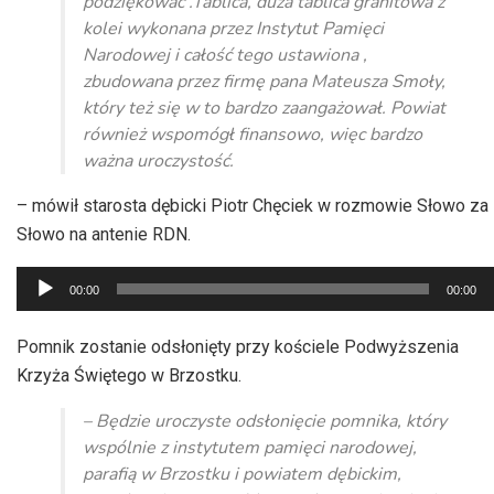
podziękować .Tablica, duża tablica granitowa z
kolei wykonana przez Instytut Pamięci
Narodowej i całość tego ustawiona ,
zbudowana przez firmę pana Mateusza Smoły,
który też się w to bardzo zaangażował. Powiat
również wspomógł finansowo, więc bardzo
ważna uroczystość.
– mówił starosta dębicki Piotr Chęciek w rozmowie Słowo za
Słowo na antenie RDN.
Odtwarzacz
00:00
00:00
plików
dźwiękowych
Pomnik zostanie odsłonięty przy kościele Podwyższenia
Krzyża Świętego w Brzostku.
– Będzie uroczyste odsłonięcie pomnika, który
wspólnie z instytutem pamięci narodowej,
parafią w Brzostku i powiatem dębickim,