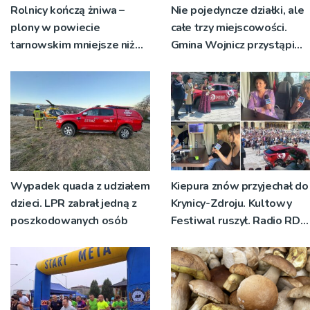
Rolnicy kończą żniwa –
Nie pojedyncze działki, ale
plony w powiecie
całe trzy miejscowości.
tarnowskim mniejsze niż
Gmina Wojnicz przystąpi
rok temu
do zmian w dokumentach
planistycznych
Wypadek quada z udziałem
Kiepura znów przyjechał do
dzieci. LPR zabrał jedną z
Krynicy-Zdroju. Kultowy
poszkodowanych osób
Festiwal ruszył. Radio RDN
nadawało program na
żywo [ZDJĘCIA]