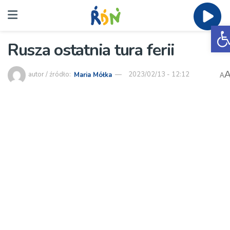
O
Rusza ostatnia tura ferii
autor / źródło:
Maria Mółka
2023/02/13 - 12:12
A