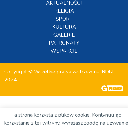
AKTUALNOŚCI
RELIGIA
SPORT
KULTURA
GALERIE
PATRONATY
WSPARCIE
Copyright © Wszelkie prawa zastrzeżone. RDN.
2024.
Ta strona korzysta z plików cookie. Kontynuując
korzystanie z tej witryny, wyrażasz zgodę na używani