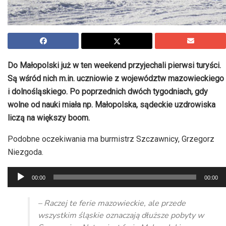
Do Małopolski już w ten weekend przyjechali pierwsi turyści.
Są wśród nich m.in. uczniowie z województw mazowieckiego
i dolnośląskiego. Po poprzednich dwóch tygodniach, gdy
wolne od nauki miała np. Małopolska, sądeckie uzdrowiska
liczą na większy boom.
Podobne oczekiwania ma burmistrz Szczawnicy, Grzegorz
Niezgoda.
Odtwarzacz
00:00
00:00
plików
dźwiękowych
– Raczej te ferie mazowieckie, ale przede
wszystkim śląskie oznaczają dłuższe pobyty w