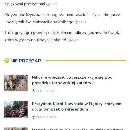
z pięknymi przeżyciami
12:12
Aktywność fizyczna z propagowaniem wartości życia. Biegacze
upamiętnili św. Maksymiliana Kolbego
11:11
Tutaj grzyb gra główną rolę. Borzęcin odlicza godziny do święta,
które wyrosło na tradycji pokoleń
09:09
NIE PRZEGAP
Nikt nie wiedział, co jeszcze kryje się pod
posadzką tarnowskiej katedry
14 LIPCA 2026
Prezydent Karol Nawrocki w Dębicy: złożyłem
drugi wniosek o referendum
23 LIPCA 2026