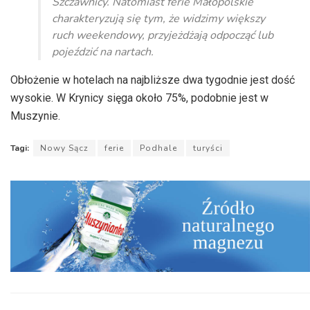
Szczawnicy. Natomiast ferie Małopolskie
charakteryzują się tym, że widzimy większy
ruch weekendowy, przyjeżdżają odpocząć lub
pojeździć na nartach.
Obłożenie w hotelach na najbliższe dwa tygodnie jest dość
wysokie. W Krynicy sięga około 75%, podobnie jest w
Muszynie.
Tagi:
Nowy Sącz
ferie
Podhale
turyści