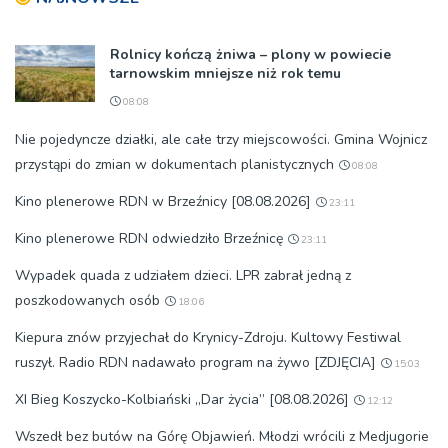
Rolnicy kończą żniwa – plony w powiecie
tarnowskim mniejsze niż rok temu
08:08
Nie pojedyncze działki, ale całe trzy miejscowości. Gmina Wojnicz
przystąpi do zmian w dokumentach planistycznych
08:08
Kino plenerowe RDN w Brzeźnicy [08.08.2026]
23:11
Kino plenerowe RDN odwiedziło Brzeźnicę
23:11
Wypadek quada z udziałem dzieci. LPR zabrał jedną z
poszkodowanych osób
18:06
Kiepura znów przyjechał do Krynicy-Zdroju. Kultowy Festiwal
ruszył. Radio RDN nadawało program na żywo [ZDJĘCIA]
15:03
XI Bieg Koszycko-Kolbiański „Dar życia” [08.08.2026]
12:12
Wszedł bez butów na Górę Objawień. Młodzi wrócili z Medjugorie