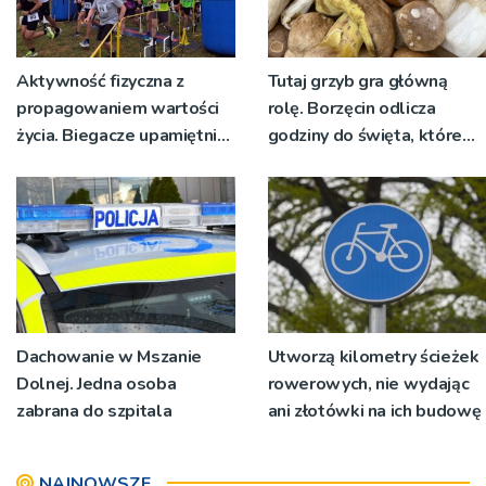
Aktywność fizyczna z
Tutaj grzyb gra główną
propagowaniem wartości
rolę. Borzęcin odlicza
życia. Biegacze upamiętnili
godziny do święta, które
św. Maksymiliana Kolbego
wyrosło na tradycji
pokoleń
Dachowanie w Mszanie
Utworzą kilometry ścieżek
Dolnej. Jedna osoba
rowerowych, nie wydając
zabrana do szpitala
ani złotówki na ich budowę
NAJNOWSZE