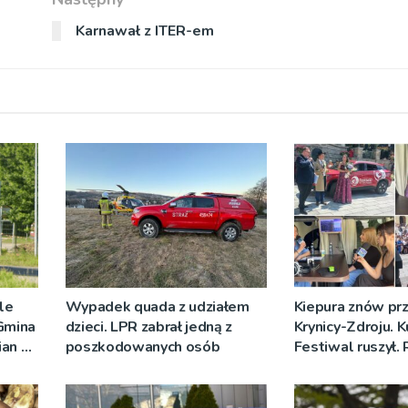
Karnawał z ITER-em
ale
Wypadek quada z udziałem
Kiepura znów prz
 Gmina
dzieci. LPR zabrał jedną z
Krynicy-Zdroju. 
ian w
poszkodowanych osób
Festiwal ruszył.
nych
nadawało progr
[ZDJĘCIA]