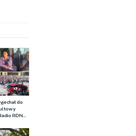
yjechał do
Kultowy
 Radio RDN
am na żywo