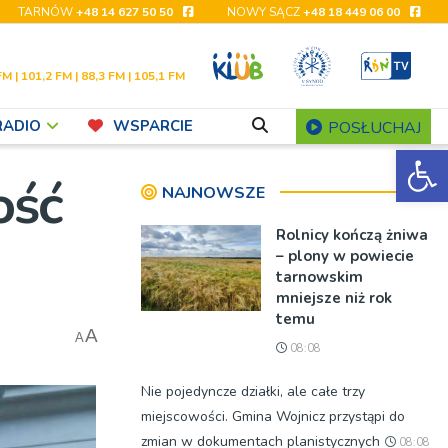
TARNÓW
+48 14 627 50 50
NOWY SĄCZ
+48 18 449 06 00
FM | 101,2 FM | 88,3 FM | 105,1 FM
RADIO
WSPARCIE
POSŁUCHAJ
Ot
ość
NAJNOWSZE
Rolnicy kończą żniwa
– plony w powiecie
tarnowskim
mniejsze niż rok
temu
A
A
08:08
Nie pojedyncze działki, ale całe trzy
miejscowości. Gmina Wojnicz przystąpi do
zmian w dokumentach planistycznych
08:08