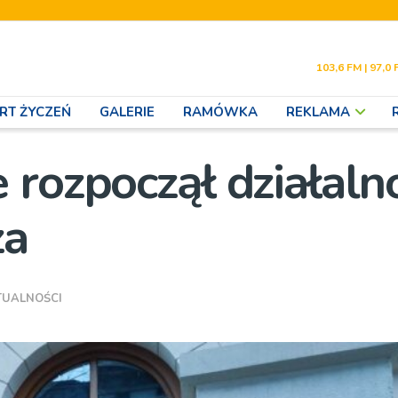
103,6 FM | 97,0 
RT ŻYCZEŃ
GALERIE
RAMÓWKA
REKLAMA
 rozpoczął działaln
za
TUALNOŚCI