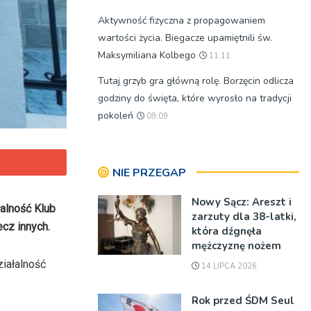
Aktywność fizyczna z propagowaniem
wartości życia. Biegacze upamiętnili św.
Maksymiliana Kolbego
11:11
Tutaj grzyb gra główną rolę. Borzęcin odlicza
godziny do święta, które wyrosło na tradycji
pokoleń
09:09
NIE PRZEGAP
Nowy Sącz: Areszt i
alność Klub
zarzuty dla 38-latki,
cz innych.
która dźgnęła
mężczyznę nożem
iałalność
14 LIPCA 2026
Rok przed ŚDM Seul