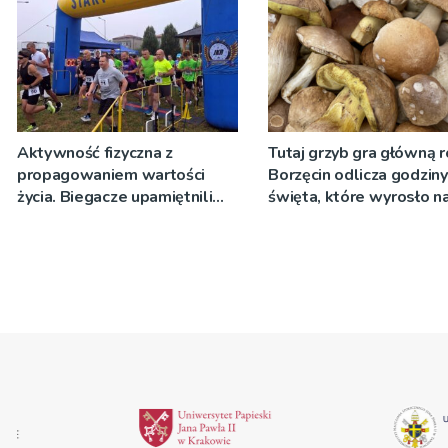
Aktywność fizyczna z
Tutaj grzyb gra główną r
propagowaniem wartości
Borzęcin odlicza godzin
życia. Biegacze upamiętnili
święta, które wyrosło n
św. Maksymiliana Kolbego
tradycji pokoleń