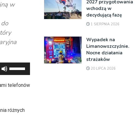
2027 przygotowania
yjną w
wchodzą w
decydującą fazę
 do
1 SIERPNIA 2026
tóry
Wypadek na
aryjna
Limanowszczyźnie.
Nocne działania
strażaków
Używaj
20 LIPCA 2026
strzałek
do
ami telefonów
góry
oraz
do
nia różnych
dołu
aby
zwiększyć
lub