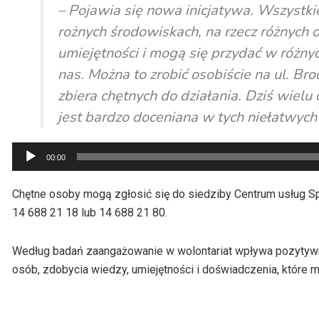
– Pojawia się nowa inicjatywa. Wszystki
rożnych środowiskach, na rzecz różnych 
umiejętności i mogą się przydać w różnyc
nas. Można to zrobić osobiście na ul. Bro
zbiera chętnych do działania. Dziś wiel
jest bardzo doceniana w tych niełatwych
Odtwarzacz
00:00
plików
dźwiękowych
Chętne osoby mogą zgłosić się do siedziby Centrum usług S
14 688 21 18 lub 14 688 21 80.
Według badań zaangażowanie w wolontariat wpływa pozytywni
osób, zdobycia wiedzy, umiejętności i doświadczenia, które 