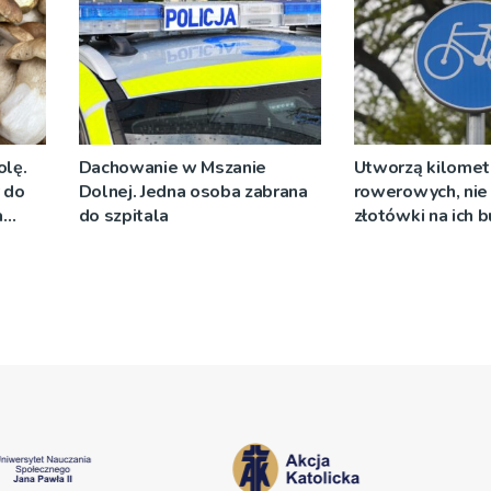
olę.
Dachowanie w Mszanie
Utworzą kilomet
y do
Dolnej. Jedna osoba zabrana
rowerowych, nie 
a
do szpitala
złotówki na ich