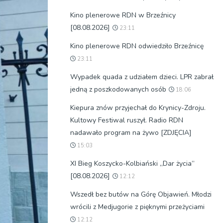
Kino plenerowe RDN w Brzeźnicy
[08.08.2026]
23:11
Kino plenerowe RDN odwiedziło Brzeźnicę
23:11
Wypadek quada z udziałem dzieci. LPR zabrał
jedną z poszkodowanych osób
18:06
Kiepura znów przyjechał do Krynicy-Zdroju.
Kultowy Festiwal ruszył. Radio RDN
nadawało program na żywo [ZDJĘCIA]
15:03
XI Bieg Koszycko-Kolbiański „Dar życia”
[08.08.2026]
12:12
Wszedł bez butów na Górę Objawień. Młodzi
wrócili z Medjugorie z pięknymi przeżyciami
12:12