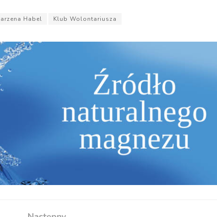
arzena Habel
Klub Wolontariusza
Następny