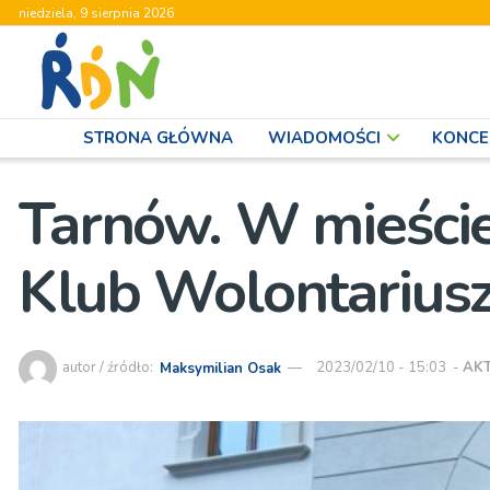
niedziela, 9 sierpnia 2026
STRONA GŁÓWNA
WIADOMOŚCI
KONCE
Tarnów. W mieście
Klub Wolontarius
autor / źródło:
Maksymilian Osak
2023/02/10 - 15:03
-
AK