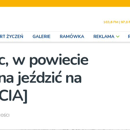
103,6 FM | 97,0 
RT ŻYCZEŃ
GALERIE
RAMÓWKA
REKLAMA
, w powiecie
a jeździć na
CIA]
OŚCI