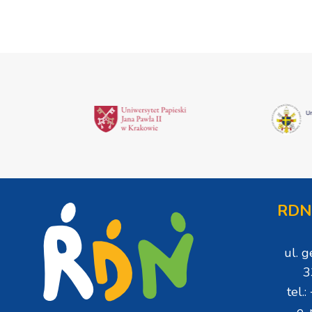
RDN
ul. 
3
tel.
e-