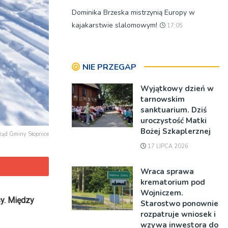
Dominika Brzeska mistrzynią Europy w
kajakarstwie slalomowym!
17:05
NIE PRZEGAP
Wyjątkowy dzień w
tarnowskim
sanktuarium. Dziś
uroczystość Matki
Bożej Szkaplerznej
rząd Gminy Słopnice
17 LIPCA 2026
Wraca sprawa
krematorium pod
Wojniczem.
sy. Między
Starostwo ponownie
rozpatruje wniosek i
wzywa inwestora do