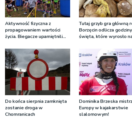
Aktywność fizyczna z
Tutaj grzyb gra główną r
propagowaniem wartości
Borzęcin odlicza godzin
życia. Biegacze upamiętnili
święta, które wyrosło n
św. Maksymiliana Kolbego
tradycji pokoleń
Do końca sierpnia zamknięta
Dominika Brzeska mistrz
zostanie droga w
Europy w kajakarstwie
Chomranicach
slalomowym!