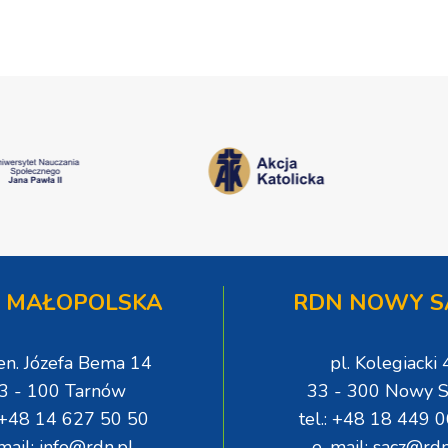
 MAŁOPOLSKA
RDN NOWY S
gen. Józefa Bema 14
pl. Kolegiacki 
3 - 100 Tarnów
33 - 300 Nowy S
: +48 14 627 50 50
tel.: +48 18 449 
mail: info@rdn.pl
e-mail: sacz@rdn