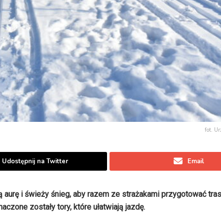
fot. U
Udostępnij na Twitter
Email
aurę i świeży śnieg, aby razem ze strażakami przygotować tra
aczone zostały tory, które ułatwiają jazdę.