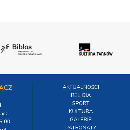
ĄCZ
AKTUALNOŚCI
RELIGIA
SPORT
4
KULTURA
ącz
GALERIE
06 00
PATRONATY
.pl