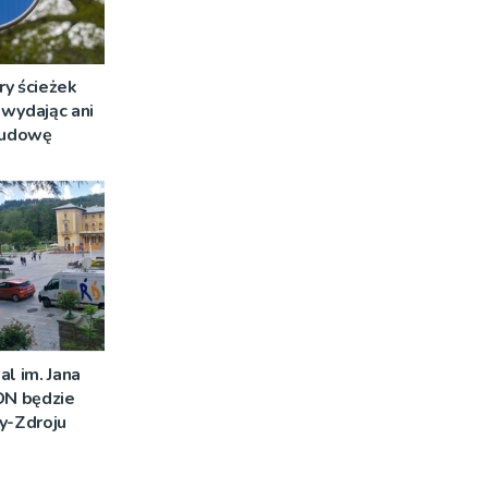
ry ścieżek
wydając ani
 budowę
al im. Jana
DN będzie
y-Zdroju