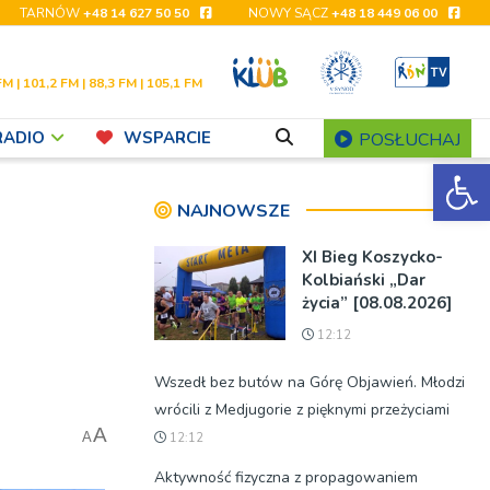
TARNÓW
+48 14 627 50 50
NOWY SĄCZ
+48 18 449 06 00
FM | 101,2 FM | 88,3 FM | 105,1 FM
RADIO
WSPARCIE
POSŁUCHAJ
Ot
NAJNOWSZE
XI Bieg Koszycko-
Kolbiański „Dar
życia” [08.08.2026]
12:12
Wszedł bez butów na Górę Objawień. Młodzi
wrócili z Medjugorie z pięknymi przeżyciami
A
A
12:12
Aktywność fizyczna z propagowaniem