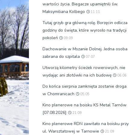
wartości życia. Biegacze upamiętnili św.
Maksymiliana Kolbego
11:11
Tutaj grzyb gra główną rolę. Borzęcin odlicza
godziny do święta, które wyrosło na tradycji
pokoleń
09:09
Dachowanie w Mszanie Dolnej. Jedna osoba
zabrana do szpitala
07:07
Utworzą kilometry ścieżek rowerowych, nie
wydając ani złotówki na ich budowę
06:06
Do końca sierpnia zamknięta zostanie droga
w Chomranicach
05:05
Kino plenerowe na boisku KS Metal Tarnów
[07.08.2026]
21:09
Kino plenerowe RDN zawitało na boisku przy
ul. Warsztatowej w Tarnowie
21:09