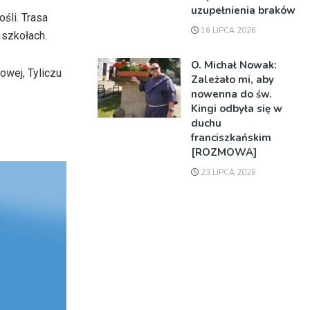
uzupełnienia braków
śli. Trasa
16 LIPCA 2026
 szkołach.
O. Michał Nowak:
owej
, Tyliczu
Zależało mi, aby
nowenna do św.
Kingi odbyła się w
duchu
franciszkańskim
[ROZMOWA]
23 LIPCA 2026