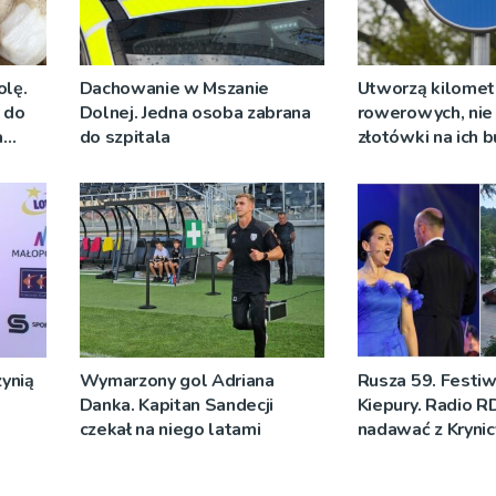
olę.
Dachowanie w Mszanie
Utworzą kilomet
y do
Dolnej. Jedna osoba zabrana
rowerowych, nie 
a
do szpitala
złotówki na ich
ynią
Wymarzony gol Adriana
Rusza 59. Festiw
Danka. Kapitan Sandecji
Kiepury. Radio R
czekał na niego latami
nadawać z Krynic