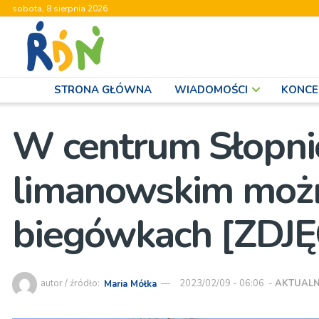
sobota, 8 sierpnia 2026
STRONA GŁÓWNA
WIADOMOŚCI
KONCE
W centrum Słopnic
limanowskim możn
biegówkach [ZDJĘ
autor / źródło:
Maria Mółka
2023/02/09 - 06:06
-
AKTUALN