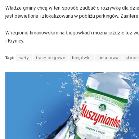
Władze gminy chcą w ten sposób zadbać o rozrywkę dla dzieci 
jest oświetlona i zlokalizowana w pobliżu parkingów. Zaint
W regionie limanowskim na biegówkach można jeździć też w
i Krynicy.
Tagi:
narty
trasy biegowe
biegówki
Limanowa
słopni