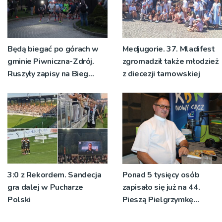
Będą biegać po górach w
Medjugorie. 37. Mladifest
gminie Piwniczna-Zdrój.
zgromadził także młodzież
Ruszyły zapisy na Bieg
z diecezji tarnowskiej
Ryśca
3:0 z Rekordem. Sandecja
Ponad 5 tysięcy osób
gra dalej w Pucharze
zapisało się już na 44.
Polski
Pieszą Pielgrzymkę
Tarnowską [WIDEO]