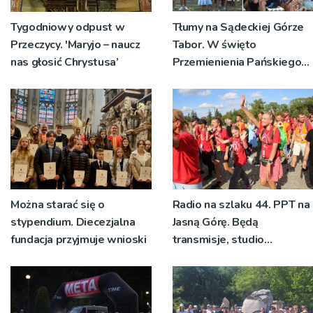
Tygodniowy odpust w
Tłumy na Sądeckiej Górze
Przeczycy. 'Maryjo – naucz
Tabor. W święto
nas głosić Chrystusa’
Przemienienia Pańskiego
bp Jeż przypominał o
znaczeniu Sakramentów
[ZDJĘCIA]
Można starać się o
Radio na szlaku 44. PPT na
stypendium. Diecezjalna
Jasną Górę. Będą
fundacja przyjmuje wnioski
transmisje, studio
pielgrzymkowe,
pozdrowienia