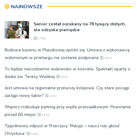
NAJNOWSZE
Senior został oszukany na 78 tysięcy złotych,
ale odzyska pieniądze
17:05
Budowa basenu w Ptaszkowej opóźni się. Umowa z wykonawcą
wyłonionym w przetargu nie zostanie podpisana
15:03
To będzie niecodzienne widowisko w kościele. Spektakl oparty o
działa św. Teresy Wielkiej
15:03
Jest umowa na regionalne przewozy kolejowe. Czy stare pociągi
zastąpi nowy tabor?
14:02
Wojnicz rozbuduje parking przy węźle przesiadkowym. Powstanie
ponad 60 miejsc
14:02
Tygodniowy odpust w Przeczycy. 'Maryjo – naucz nas głosić
Chrystusa’
14:02