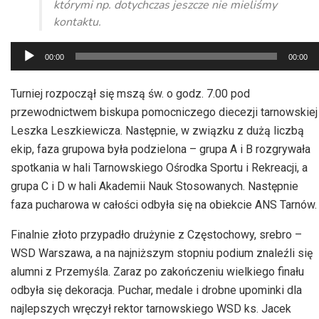
którymi np. dotychczas jeszcze nie mieliśmy
kontaktu.
Odtwarzacz
00:00
00:00
plików
dźwiękowych
Turniej rozpoczął się mszą św. o godz. 7.00 pod
przewodnictwem biskupa pomocniczego diecezji tarnowskiej
Leszka Leszkiewicza. Następnie, w związku z dużą liczbą
ekip, faza grupowa była podzielona – grupa A i B rozgrywała
spotkania w hali Tarnowskiego Ośrodka Sportu i Rekreacji, a
grupa C i D w hali Akademii Nauk Stosowanych. Następnie
faza pucharowa w całości odbyła się na obiekcie ANS Tarnów.
Finalnie złoto przypadło drużynie z Częstochowy, srebro –
WSD Warszawa, a na najniższym stopniu podium znaleźli się
alumni z Przemyśla. Zaraz po zakończeniu wielkiego finału
odbyła się dekoracja. Puchar, medale i drobne upominki dla
najlepszych wręczył rektor tarnowskiego WSD ks. Jacek