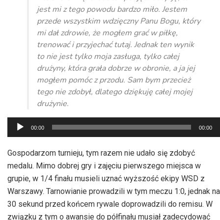
jest mi z tego powodu bardzo miło. Jestem
przede wszystkim wdzięczny Panu Bogu, który
mi dał zdrowie, że mogłem grać w piłkę,
trenować i przyjechać tutaj. Jednak ten wynik
to nie jest tylko moja zasługa, tylko całej
drużyny, która grała dobrze w obronie, a ja jej
mogłem pomóc z przodu. Sam bym przecież
tego nie zdobył, dlatego dziękuję całej mojej
drużynie.
Odtwarzacz
00:00
00:00
plików
dźwiękowych
Gospodarzom turnieju, tym razem nie udało się zdobyć
medalu. Mimo dobrej gry i zajęciu pierwszego miejsca w
grupie, w 1/4 finału musieli uznać wyższość ekipy WSD z
Warszawy. Tarnowianie prowadzili w tym meczu 1:0, jednak na
30 sekund przed końcem rywale doprowadzili do remisu. W
związku z tym o awansie do półfinału musiał zadecydować