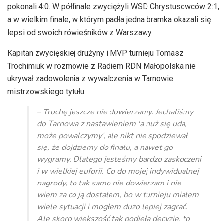
pokonali 4:0. W półfinale zwyciężyli WSD Chrystusowców 2:1,
a w wielkim finale, w którym padła jedna bramka okazali się
lepsi od swoich rówieśników z Warszawy.
Kapitan zwycięskiej drużyny i MVP turnieju Tomasz
Trochimiuk w rozmowie z Radiem RDN Małopolska nie
ukrywał zadowolenia z wywalczenia w Tarnowie
mistrzowskiego tytułu.
– Trochę jeszcze nie dowierzamy. Jechaliśmy
do Tarnowa z nastawieniem 'a nuż się uda,
może powalczymy’, ale nikt nie spodziewał
się, że dojdziemy do finału, a nawet go
wygramy. Dlatego jesteśmy bardzo zaskoczeni
i w wielkiej euforii. Co do mojej indywidualnej
nagrody, to tak samo nie dowierzam i nie
wiem za co ją dostałem, bo w turnieju miałem
wiele sytuacji i mogłem dużo lepiej zagrać.
Ale skoro większość tak podjęła decyzję, to