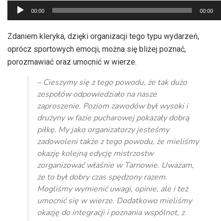
Odtwarzacz
00:00
00:00
plików
dźwiękowych
Zdaniem kleryka, dzięki organizacji tego typu wydarzeń,
oprócz sportowych emocji, można się bliżej poznać,
porozmawiać oraz umocnić w wierze.
– Cieszymy się z tego powodu, że tak dużo
zespołów odpowiedziało na nasze
zaproszenie. Poziom zawodów był wysoki i
drużyny w fazie pucharowej pokazały dobrą
piłkę. My jako organizatorzy jesteśmy
zadowoleni także z tego powodu, że mieliśmy
okazję kolejną edycję mistrzostw
zorganizować właśnie w Tarnowie. Uważam,
że to był dobry czas spędzony razem.
Mogliśmy wymienić uwagi, opinie, ale i też
umocnić się w wierze. Dodatkowo mieliśmy
okazję do integracji i poznania wspólnot, z