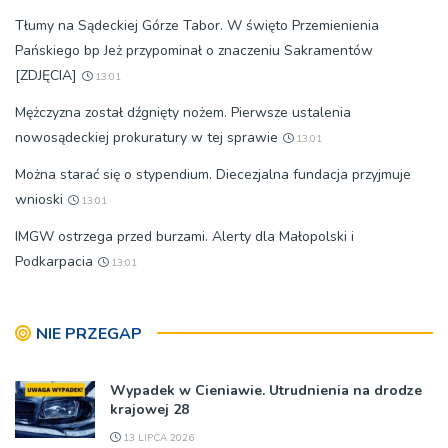
Tłumy na Sądeckiej Górze Tabor. W święto Przemienienia
Pańskiego bp Jeż przypominał o znaczeniu Sakramentów
[ZDJĘCIA]
13:01
Mężczyzna został dźgnięty nożem. Pierwsze ustalenia
nowosądeckiej prokuratury w tej sprawie
13:01
Można starać się o stypendium. Diecezjalna fundacja przyjmuje
wnioski
13:01
IMGW ostrzega przed burzami. Alerty dla Małopolski i
Podkarpacia
13:01
NIE PRZEGAP
Wypadek w Cieniawie. Utrudnienia na drodze
krajowej 28
13 LIPCA 2026