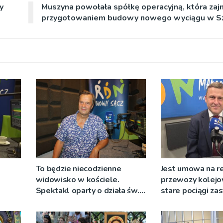
y
Muszyna powołała spółkę operacyjną, która zajm
przygotowaniem budowy nowego wyciągu w S
To będzie niecodzienne
Jest umowa na r
widowisko w kościele.
przewozy kolejo
Spektakl oparty o działa św.
stare pociągi za
 nie
Teresy Wielkiej
tabor?