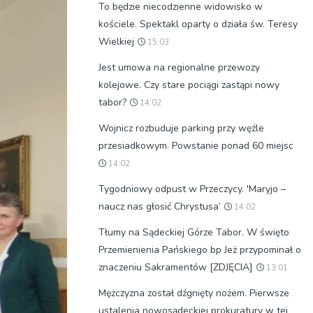
To będzie niecodzienne widowisko w
kościele. Spektakl oparty o działa św. Teresy
Wielkiej
15:03
Jest umowa na regionalne przewozy
kolejowe. Czy stare pociągi zastąpi nowy
tabor?
14:02
Wojnicz rozbuduje parking przy węźle
przesiadkowym. Powstanie ponad 60 miejsc
14:02
Tygodniowy odpust w Przeczycy. 'Maryjo –
naucz nas głosić Chrystusa’
14:02
Tłumy na Sądeckiej Górze Tabor. W święto
Przemienienia Pańskiego bp Jeż przypominał o
znaczeniu Sakramentów [ZDJĘCIA]
13:01
Mężczyzna został dźgnięty nożem. Pierwsze
ustalenia nowosądeckiej prokuratury w tej