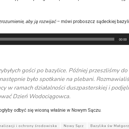
zrozumienie, aby ją rozwijać
– mówi proboszcz sądeckiej bazyli
00:00
byłych gości po bazylice. Później przeszliśmy do
astępnie było spotkanie na plebani. Rozmawiali
cy w ramach działalności duszpasterskiej i podję
izować Dzień Wodociągowca.
ogłyby odbyć się wiosną właśnie w Nowym Sączu.
lizacji i ochrony środowiska
Nowy Sącz
Bazylika św Małgorz