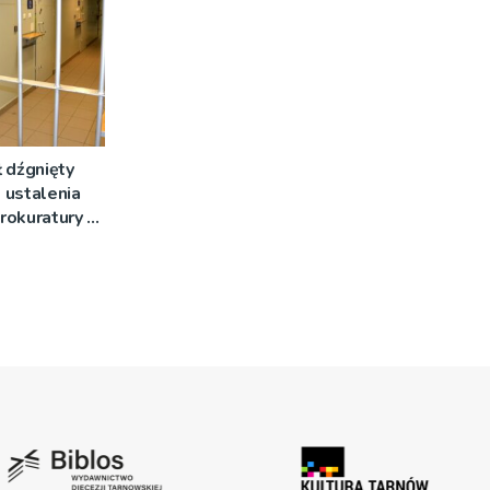
 dźgnięty
 ustalenia
rokuratury w