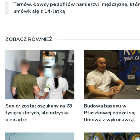
Tarnów. Łowcy pedofilów namierzyli mężczyznę, któr
umówił się z 14-latką
ZOBACZ RÓWNIEŻ
Senior został oszukany na 78
Budowa basenu w
tysięcy złotych, ale odzyska
Ptaszkowej opóźni się.
pieniądze
Umowa z wykonawcą
wyłonionym w przetargu
zostanie podpisana