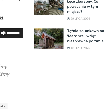
Łęce zburzony. Co
powstanie w tym
miejscu?
ki.
29 LIPCA 2026
Tężnia solankowa na
Używaj
'Marcince” wciąż
strzałek
niesprawna po zimie
do
10 LIPCA 2026
góry
oraz
do
śmy
dołu
liśmy
aby
zwiększyć
lub
zmniejszyć
głośność.
aty