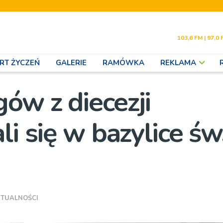
103,6 FM | 97,0 
RT ŻYCZEŃ
GALERIE
RAMÓWKA
REKLAMA
ów z diecezji
li się w bazylice św
TUALNOŚCI