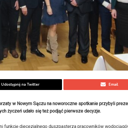
Udostępnij na Twitter
Email
łgorzaty w Nowym Sączu na noworoczne spotkanie przybyli preze
ch życzeń udało się też podjąć pierwsze decyzje.
łni funkcję diecezjalnego duszpasterza pracowników wodociągów,