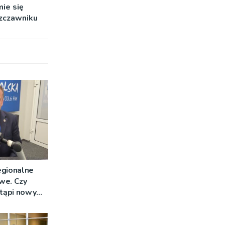
ie się
zczawniku
egionalne
we. Czy
stąpi nowy