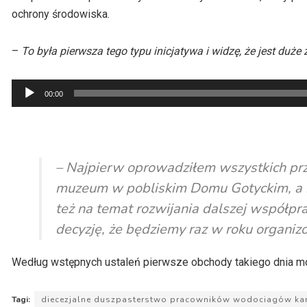
ochrony środowiska.
–
To była pierwsza tego typu inicjatywa i widzę, że jest duże 
Odtwarzacz
00:00
plików
dźwiękowych
– Najpierw oprowadziłem wszystkich przy
muzeum w pobliskim Domu Gotyckim, a n
też na temat rozwijania dalszej współpra
decyzję, że będziemy raz w roku organ
Według wstępnych ustaleń pierwsze obchody takiego dnia m
Tagi:
diecezjalne duszpasterstwo pracowników wodociagów kana