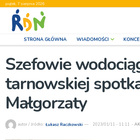
piątek, 7 sierpnia 2026
STRONA GŁÓWNA
WIADOMOŚCI
KONCE
Szefowie wodociąg
tarnowskiej spotka
Małgorzaty
autor / źródło:
Łukasz Raczkowski
2023/01/11 - 11:11
-
AK