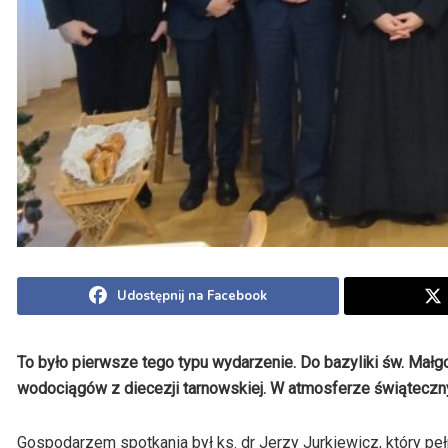
Udostępnij na Facebook
To było pierwsze tego typu wydarzenie. Do bazyliki św. Ma
wodociągów z diecezji tarnowskiej. W atmosferze świąteczny
Gospodarzem spotkania był ks. dr Jerzy Jurkiewicz, który pe