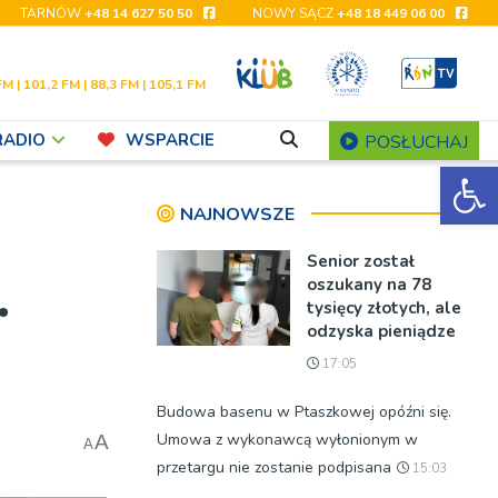
TARNÓW
+48 14 627 50 50
NOWY SĄCZ
+48 18 449 06 00
FM | 101,2 FM | 88,3 FM | 105,1 FM
RADIO
WSPARCIE
POSŁUCHAJ
Ot
NAJNOWSZE
Senior został
.
oszukany na 78
tysięcy złotych, ale
odzyska pieniądze
17:05
Budowa basenu w Ptaszkowej opóźni się.
Umowa z wykonawcą wyłonionym w
A
A
przetargu nie zostanie podpisana
15:03