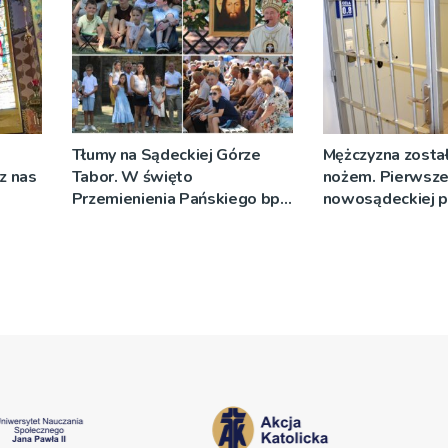
Tłumy na Sądeckiej Górze
Mężczyzna został
cz nas
Tabor. W święto
nożem. Pierwsze
Przemienienia Pańskiego bp
nowosądeckiej p
Jeż przypominał o znaczeniu
tej sprawie
Sakramentów [ZDJĘCIA]