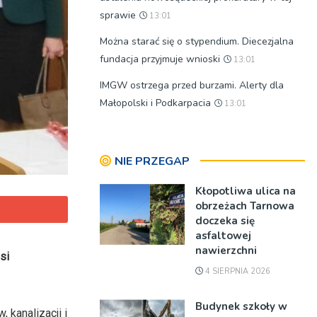
sprawie
13:01
Można starać się o stypendium. Diecezjalna
fundacja przyjmuje wnioski
13:01
IMGW ostrzega przed burzami. Alerty dla
Małopolski i Podkarpacia
13:01
NIE PRZEGAP
Kłopotliwa ulica na
obrzeżach Tarnowa
doczeka się
asfaltowej
nawierzchni
si
4 SIERPNIA 2026
Budynek szkoły w
 kanalizacji i