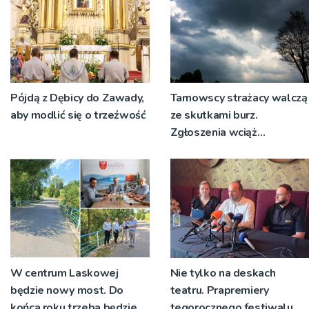
Pójdą z Dębicy do Zawady,
Tarnowscy strażacy walczą
aby modlić się o trzeźwość
ze skutkami burz.
Zgłoszenia wciąż
napływają
W centrum Laskowej
Nie tylko na deskach
będzie nowy most. Do
teatru. Prapremiery
końca roku trzeba będzie
tegorocznego festiwalu