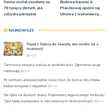
Senior został oszukany na
Budowa basenu w
78 tysięcy złotych, ale
Ptaszkowej opóźni się.
odzyska pieniądze
Umowa z wykonawcą
wyłonionym w przetargu
nie zostanie podpisana
NAJNOWSZE
Pójdą z Dębicy do Zawady, aby modlić się o
trzeźwość
09:09
Tarnowscy strażacy walczą ze skutkami burz. Zgłoszenia wciąż
napływają
09:09
W centrum Laskowej będzie nowy most. Do końca roku trzeba
będzie korzystać z objazdów
09:09
Nie tylko na deskach teatru. Prapremiery tegorocznego festiwalu
Talia będą wystawiane w niecodziennych okolicznościach
08:08