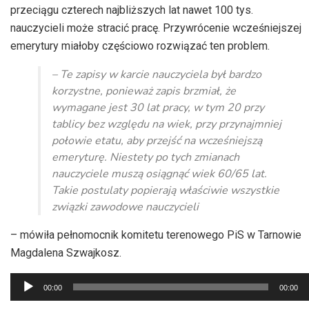
przeciągu czterech najbliższych lat nawet 100 tys.
nauczycieli może stracić pracę. Przywrócenie wcześniejszej
emerytury miałoby częściowo rozwiązać ten problem.
– Te zapisy w karcie nauczyciela był bardzo
korzystne, ponieważ zapis brzmiał, że
wymagane jest 30 lat pracy, w tym 20 przy
tablicy bez względu na wiek, przy przynajmniej
połowie etatu, aby przejść na wcześniejszą
emeryturę. Niestety po tych zmianach
nauczyciele muszą osiągnąć wiek 60/65 lat.
Takie postulaty popierają właściwie wszystkie
związki zawodowe nauczycieli
– mówiła pełnomocnik komitetu terenowego PiS w Tarnowie
Magdalena Szwajkosz.
Odtwarzacz
00:00
00:00
plików