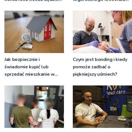
korzystać z objazdów
Talia będą wystawiane w
niecodziennych
okolicznościach
Jak bezpiecznie i
Czym jest bonding i kiedy
świadomie kupić lub
pomoże zadbać o
sprzedać mieszkanie w
piękniejszy uśmiech?
Krakowie?