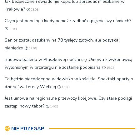
Jak bezpiecznie i świadomie kupić lub sprzedać mieszkanie w
Krakowie?
08:08
Czym jest bonding i kiedy pomoże zadbać o piękniejszy uśmiech?
08:08
Senior został oszukany na 78 tysięcy złotych, ale odzyska
pieniądze
17:05
Budowa basenu w Ptaszkowej opóźni się. Umowa z wykonawcą
wyłonionym w przetargu nie zostanie podpisana
15:03
To będzie niecodzienne widowisko w kościele. Spektakl oparty o
dzieła św. Teresy Wielkiej
15:03
Jest umowa na regionalne przewozy kolejowe. Czy stare pociągi
zastąpi nowy tabor?
14:02
NIE PRZEGAP