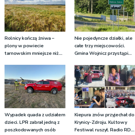
Rolnicy kończą żniwa –
Nie pojedyncze działki, ale
plony w powiecie
całe trzy miejscowości.
tarnowskim mniejsze niż
Gmina Wojnicz przystąpi
rok temu
do zmian w dokumentach
planistycznych
Wypadek quada z udziałem
Kiepura znów przyjechał do
dzieci. LPR zabrał jedną z
Krynicy-Zdroju. Kultowy
poszkodowanych osób
Festiwal ruszył. Radio RDN