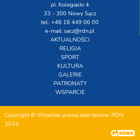
pl. Kolegiacki 4
33 - 300 Nowy Sącz
tel.: +48 18 449 06 00
e-mail: sacz@rdn.pl
AKTUALNOŚCI
RELIGIA
SPORT
KULTURA
GALERIE
PATRONATY
WSPARCIE
Copyright © Wszelkie prawa zastrzeżone. RDN.
2024.