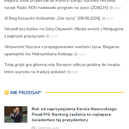
Kiepura znów przyjechał do Krynicy-Zdroju. Kultowy Festiwal
ruszył. Radio RDN nadawało program na żywo [ZDJĘCIA]
15:03
XI Bieg Koszycko-Kolbiański „Dar życia” [08.08.2026]
12:12
Wszedł bez butów na Górę Objawień. Młodzi wrócili z Medjugorie
z pięknymi przeżyciami
12:12
Aktywność fizyczna z propagowaniem wartości życia. Biegacze
upamiętnili św. Maksymiliana Kolbego
11:11
Tutaj grzyb gra główną rolę. Borzęcin odlicza godziny do święta,
które wyrosło na tradycji pokoleń
09:09
NIE PRZEGAP
Rok od zaprzysiężenia Karola Nawrockiego.
Poseł PiS: Ranking zaufania to najlepsze
świadectwo tej prezydentury
3 SIERPNIA 2026