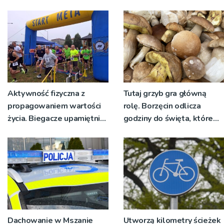
nadawało program na
żywo [ZDJĘCIA]
Aktywność fizyczna z
Tutaj grzyb gra główną
propagowaniem wartości
rolę. Borzęcin odlicza
życia. Biegacze upamiętnili
godziny do święta, które
św. Maksymiliana Kolbego
wyrosło na tradycji
pokoleń
Dachowanie w Mszanie
Utworzą kilometry ścieżek