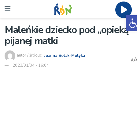
O
Maleńkie dziecko pod „opieką”
pijanej matki
autor / źródło:
Joanna Solak-Motyka
A
2023/01/04 - 16:04