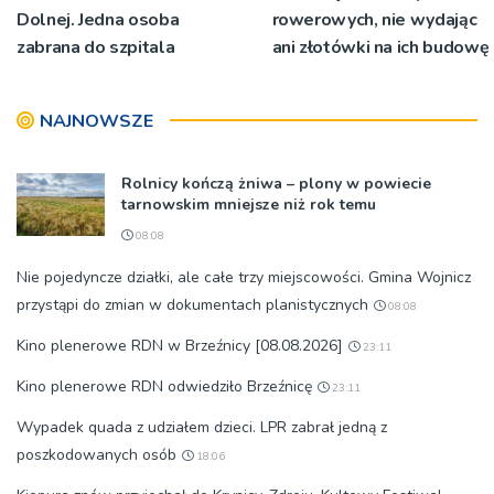
Dolnej. Jedna osoba
rowerowych, nie wydając
zabrana do szpitala
ani złotówki na ich budowę
NAJNOWSZE
Rolnicy kończą żniwa – plony w powiecie
tarnowskim mniejsze niż rok temu
08:08
Nie pojedyncze działki, ale całe trzy miejscowości. Gmina Wojnicz
przystąpi do zmian w dokumentach planistycznych
08:08
Kino plenerowe RDN w Brzeźnicy [08.08.2026]
23:11
Kino plenerowe RDN odwiedziło Brzeźnicę
23:11
Wypadek quada z udziałem dzieci. LPR zabrał jedną z
poszkodowanych osób
18:06