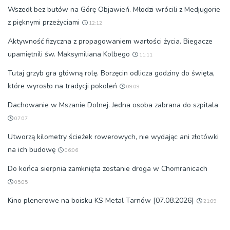
Wszedł bez butów na Górę Objawień. Młodzi wrócili z Medjugorie
z pięknymi przeżyciami
12:12
Aktywność fizyczna z propagowaniem wartości życia. Biegacze
upamiętnili św. Maksymiliana Kolbego
11:11
Tutaj grzyb gra główną rolę. Borzęcin odlicza godziny do święta,
które wyrosło na tradycji pokoleń
09:09
Dachowanie w Mszanie Dolnej. Jedna osoba zabrana do szpitala
07:07
Utworzą kilometry ścieżek rowerowych, nie wydając ani złotówki
na ich budowę
06:06
Do końca sierpnia zamknięta zostanie droga w Chomranicach
05:05
Kino plenerowe na boisku KS Metal Tarnów [07.08.2026]
21:09