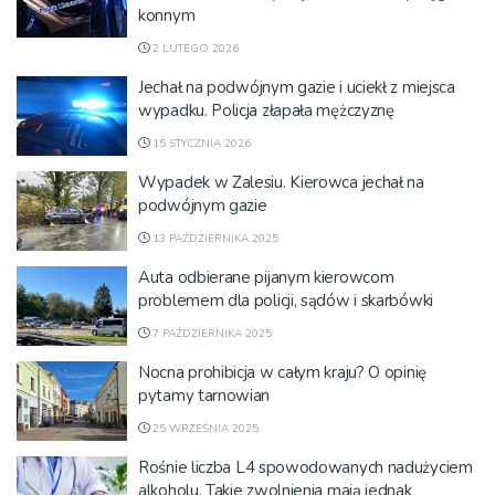
konnym
2 LUTEGO 2026
Jechał na podwójnym gazie i uciekł z miejsca
wypadku. Policja złapała mężczyznę
15 STYCZNIA 2026
Wypadek w Zalesiu. Kierowca jechał na
podwójnym gazie
13 PAŹDZIERNIKA 2025
Auta odbierane pijanym kierowcom
problemem dla policji, sądów i skarbówki
7 PAŹDZIERNIKA 2025
Nocna prohibicja w całym kraju? O opinię
pytamy tarnowian
25 WRZEŚNIA 2025
Rośnie liczba L4 spowodowanych nadużyciem
alkoholu. Takie zwolnienia mają jednak