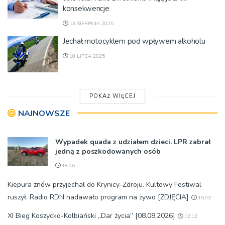
konsekwencje
13 SIERPNIA 2025
Jechał motocyklem pod wpływem alkoholu
10 LIPCA 2025
POKAŻ WIĘCEJ
NAJNOWSZE
Wypadek quada z udziałem dzieci. LPR zabrał
jedną z poszkodowanych osób
18:06
Kiepura znów przyjechał do Krynicy-Zdroju. Kultowy Festiwal
ruszył. Radio RDN nadawało program na żywo [ZDJĘCIA]
15:03
XI Bieg Koszycko-Kolbiański „Dar życia” [08.08.2026]
12:12