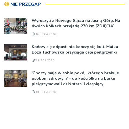
NIE PRZEGAP
Wyruszyli z Nowego Sącza na Jasną Górę. Na
dwóch kółkach przejadą 270 km [ZDJĘCIA]
16 LIPCA 2026
Kończy się odpust, nie kończy się kult. Matka
Boża Tuchowska przyciąga całe pielgrzymki
9 LIPCA 2026
‘Chorzy mają w sobie pokój, którego brakuje
osobom zdrowym’ – do kościółka na burku
pielgrzymowali dziś starsi i cierpiący
18 LIPCA 2026