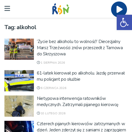
Ot
Tag:
alkohol
’Życie bez alkoholu to wolność!’ Diecezjalny
Marsz Trzeźwości znów przeszedł z Tarnowa
do Skrzyszowa
1 SIERPNIA 2026
61-latek kierował po alkoholu. Jazdę przerwał
mu policjant po służbie
6 CZERWCA 2026
Nietypowa interwencja ratowników
medycznych. Zatrzymali pijanego kierowcę
10 LUTEGO 2026
Czterech pijanych kierowców zatrzymanych w
dzień. Jeden zderzył się z saniami z zaprzęgiem