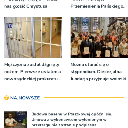
nas głosić Chrystusa’
Przemienienia Pańskiego
bp Jeż przypominał o
znaczeniu Sakramentów
[ZDJĘCIA]
Mężczyzna został dźgnięty
Można starać się o
nożem. Pierwsze ustalenia
stypendium. Diecezjalna
nowosądeckiej prokuratury
fundacja przyjmuje wnioski
w tej sprawie
NAJNOWSZE
Budowa basenu w Ptaszkowej opóźni się.
Umowa z wykonawcom wyłonionym w
przetargu nie zostanie podpisana