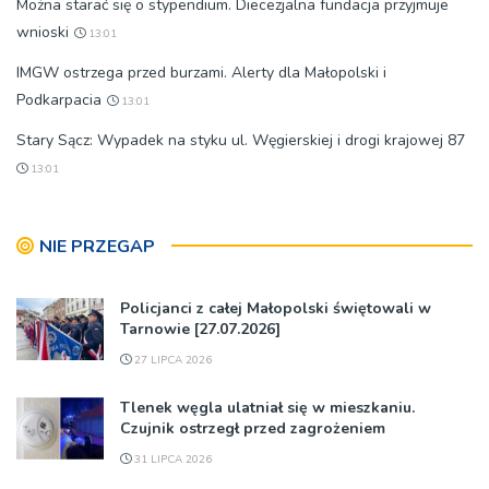
Można starać się o stypendium. Diecezjalna fundacja przyjmuje
wnioski
13:01
IMGW ostrzega przed burzami. Alerty dla Małopolski i
Podkarpacia
13:01
Stary Sącz: Wypadek na styku ul. Węgierskiej i drogi krajowej 87
13:01
NIE PRZEGAP
Policjanci z całej Małopolski świętowali w
Tarnowie [27.07.2026]
27 LIPCA 2026
Tlenek węgla ulatniał się w mieszkaniu.
Czujnik ostrzegł przed zagrożeniem
31 LIPCA 2026