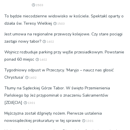
15:03
To będzie niecodzienne widowisko w kościele. Spektakl oparty o
działa św. Teresy Wielkiej
15:03
Jest umowa na regionalne przewozy kolejowe. Czy stare pociągi
zastąpi nowy tabor?
14:02
Wojnicz rozbuduje parking przy węźle przesiadkowym. Powstanie
ponad 60 miejsc
14:02
Tygodniowy odpust w Przeczycy. 'Maryjo – naucz nas głosić
Chrystusa’
14:02
Tłumy na Sądeckiej Górze Tabor. W święto Przemienienia
Pańskiego bp Jeż przypominał o znaczeniu Sakramentów
[ZDJĘCIA]
13:01
Mężczyzna został dźgnięty nożem. Pierwsze ustalenia
nowosądeckiej prokuratury w tej sprawie
13:01