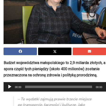
Budżet województwa małopolskiego to 2,9 miliarda złotych, a
spora część tych pieniędzy (około 400 milionów) zostanie
przeznaczona na ochronę zdrowia i politykę prorodzinną.
Odtwarzacz
00:00
00:00
plików
dźwiękowych
– Te wydatki zajmują prawie trzecie miejsce
po transporcie, łączności i kulturze. Jako