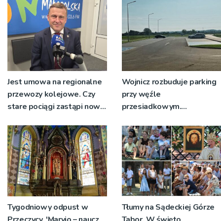
nie zostanie podpisana
Jest umowa na regionalne
Wojnicz rozbuduje parking
przewozy kolejowe. Czy
przy węźle
stare pociągi zastąpi nowy
przesiadkowym.
tabor?
Powstanie ponad 60
miejsc
Tygodniowy odpust w
Tłumy na Sądeckiej Górze
Przeczycy. 'Maryjo – naucz
Tabor. W święto