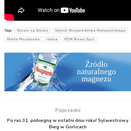
Tagi:
Słowo za Słowo
Sejmik Województwa Małopolskiego
Marta Mordarska
radna
RDN Nowy Sącz
Poprzedni
Po raz 31. pobiegną w ostatni dniu roku! Sylwestrowy
Bieg w Gorlicach