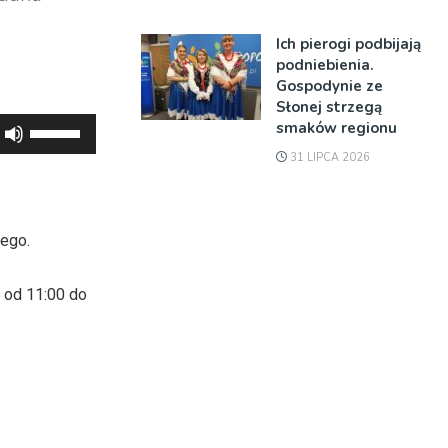
Ich pierogi podbijają
podniebienia.
Gospodynie ze
Słonej strzegą
Używaj
smaków regionu
strzałek
31 LIPCA 2026
do
góry
oraz
tego.
do
dołu
 od 11:00 do
aby
zwiększyć
lub
zmniejszyć
głośność.