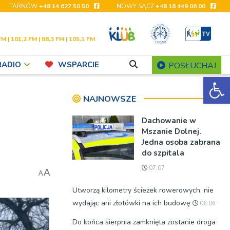
TARNÓW
+48 14 627 50 50
NOWY SĄCZ
+48 18 449 06 00
FM | 101,2 FM | 88,3 FM | 105,1 FM
RADIO
WSPARCIE
POSŁUCHAJ
Ot
NAJNOWSZE
Dachowanie w
Mszanie Dolnej.
Jedna osoba zabrana
do szpitala
07:07
A
A
Utworzą kilometry ścieżek rowerowych, nie
wydając ani złotówki na ich budowę
06:06
Do końca sierpnia zamknięta zostanie droga