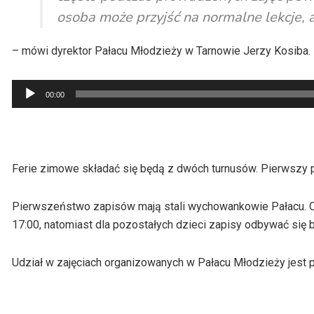
osoba może przyjść na normalne lekcje
– mówi dyrektor Pałacu Młodzieży w Tarnowie Jerzy Kosiba.
Odtwarzacz
00:00
plików
dźwiękowych
Ferie zimowe składać się będą z dwóch turnusów. Pierwszy po
Pierwszeństwo zapisów mają stali wychowankowie Pałacu. Op
17:00, natomiast dla pozostałych dzieci zapisy odbywać się 
Udział w zajęciach organizowanych w Pałacu Młodzieży jest pł