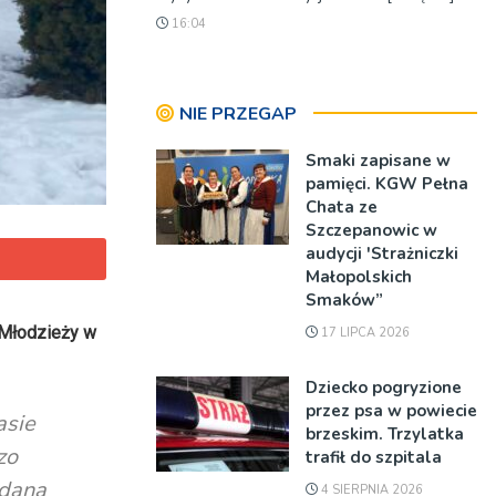
16:04
NIE PRZEGAP
Smaki zapisane w
pamięci. KGW Pełna
Chata ze
Szczepanowic w
audycji 'Strażniczki
Małopolskich
Smaków”
c Młodzieży w
17 LIPCA 2026
Dziecko pogryzione
przez psa w powiecie
asie
brzeskim. Trzylatka
zo
trafił do szpitala
 dana
4 SIERPNIA 2026