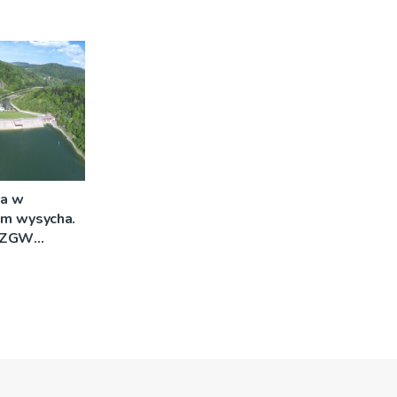
a w
im wysycha.
 RZGW