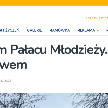
103,6 FM | 97,0 
RT ŻYCZEŃ
GALERIE
RAMÓWKA
REKLAMA
m Pałacu Młodzieży.
bawem
LNOŚCI