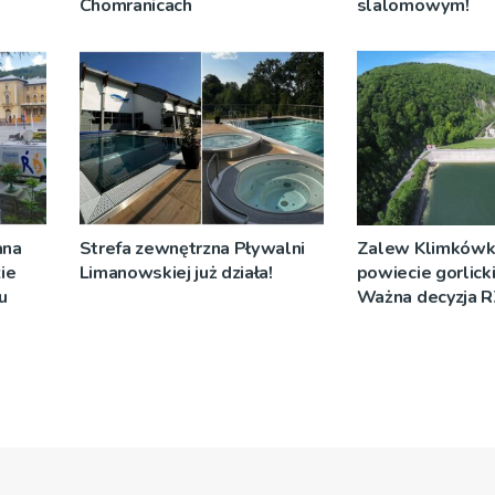
Chomranicach
slalomowym!
ana
Strefa zewnętrzna Pływalni
Zalew Klimkówk
ie
Limanowskiej już działa!
powiecie gorlick
u
Ważna decyzja
[ZDJĘCIA]