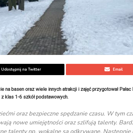
Udostępnij na Twitter
Email
ie na basen oraz wiele innych atrakcji i zajęć przygotował Pała
ci z klas 1-6 szkół podstawowych.
ziećmi oraz bezpieczne spędzanie czasu. W tym cz
ają nowe umiejętności oraz szlifują talenty. Bard
ne talenty np. wokalne są odkrywane. Następnie