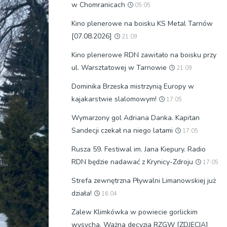
w Chomranicach
05:05
Kino plenerowe na boisku KS Metal Tarnów
[07.08.2026]
21:09
Kino plenerowe RDN zawitało na boisku przy
ul. Warsztatowej w Tarnowie
21:09
Dominika Brzeska mistrzynią Europy w
kajakarstwie slalomowym!
17:05
Wymarzony gol Adriana Danka. Kapitan
Sandecji czekał na niego latami
17:05
Rusza 59. Festiwal im. Jana Kiepury. Radio
RDN będzie nadawać z Krynicy-Zdroju
17:05
Strefa zewnętrzna Pływalni Limanowskiej już
działa!
16:04
Zalew Klimkówka w powiecie gorlickim
wysycha. Ważna decyzja RZGW [ZDJĘCIA]