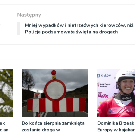
Następny
w
Mniej wypadków i nietrzeźwych kierowców, niż 
Policja podsumowała święta na drogach
żek
Do końca sierpnia zamknięta
Dominika Brzeska
c ani
zostanie droga w
Europy w kajaka