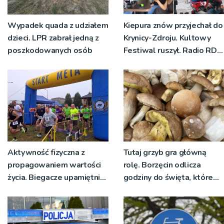
Wypadek quada z udziałem
Kiepura znów przyjechał do
dzieci. LPR zabrał jedną z
Krynicy-Zdroju. Kultowy
poszkodowanych osób
Festiwal ruszył. Radio RDN
nadawało program na
żywo [ZDJĘCIA]
Aktywność fizyczna z
Tutaj grzyb gra główną
propagowaniem wartości
rolę. Borzęcin odlicza
życia. Biegacze upamiętnili
godziny do święta, które
św. Maksymiliana Kolbego
wyrosło na tradycji
pokoleń