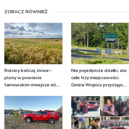
ZOBACZ RÓWNIEŻ
Rolnicy kończą żniwa –
Nie pojedyncze działki, ale
plony w powiecie
całe trzy miejscowości.
tarnowskim mniejsze niż
Gmina Wojnicz przystąpi
rok temu
do zmian w dokumentach
planistycznych