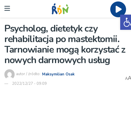
O
Psycholog, dietetyk czy
rehabilitacja po mastektomii.
Tarnowianie mogą korzystać z
nowych darmowych usług
autor / źródło:
Maksymilian Osak
A
2022/12/27 - 09:09