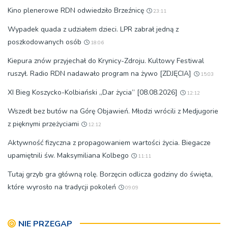
Kino plenerowe RDN odwiedziło Brzeźnicę
23:11
Wypadek quada z udziałem dzieci. LPR zabrał jedną z
poszkodowanych osób
18:06
Kiepura znów przyjechał do Krynicy-Zdroju. Kultowy Festiwal
ruszył. Radio RDN nadawało program na żywo [ZDJĘCIA]
15:03
XI Bieg Koszycko-Kolbiański „Dar życia” [08.08.2026]
12:12
Wszedł bez butów na Górę Objawień. Młodzi wrócili z Medjugorie
z pięknymi przeżyciami
12:12
Aktywność fizyczna z propagowaniem wartości życia. Biegacze
upamiętnili św. Maksymiliana Kolbego
11:11
Tutaj grzyb gra główną rolę. Borzęcin odlicza godziny do święta,
które wyrosło na tradycji pokoleń
09:09
NIE PRZEGAP