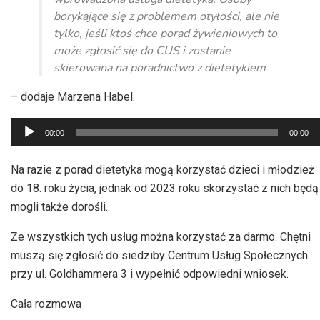
borykające się z problemem otyłości, ale nie
tylko, jeśli ktoś chce porad żywieniowych to
może zgłosić się do CUS i zostanie
skierowana na poradnictwo z dietetykiem
– dodaje Marzena Habel.
Odtwarzacz
00:00
00:00
plików
dźwiękowych
Na razie z porad dietetyka mogą korzystać dzieci i młodzież
do 18. roku życia, jednak od 2023 roku skorzystać z nich będą
mogli także dorośli.
Ze wszystkich tych usług można korzystać za darmo. Chętni
muszą się zgłosić do siedziby Centrum Usług Społecznych
przy ul. Goldhammera 3 i wypełnić odpowiedni wniosek.
Cała rozmowa