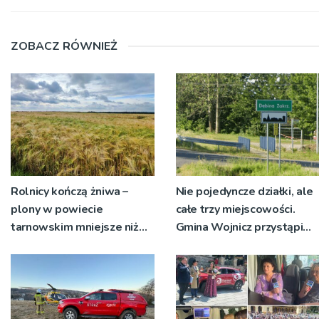
ZOBACZ RÓWNIEŻ
Rolnicy kończą żniwa –
Nie pojedyncze działki, ale
plony w powiecie
całe trzy miejscowości.
tarnowskim mniejsze niż
Gmina Wojnicz przystąpi
rok temu
do zmian w dokumentach
planistycznych