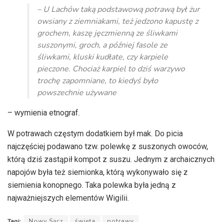
– U Lachów taką podstawową potrawą był żur
owsiany z ziemniakami, też jedzono kapustę z
grochem, kaszę jęczmienną ze śliwkami
suszonymi, groch, a później fasole ze
śliwkami, kluski kudłate, czy karpiele
pieczone. Chociaż karpiel to dziś warzywo
trochę zapomniane, to kiedyś było
powszechnie używane
– wymienia etnograf.
W potrawach częstym dodatkiem był mak. Do picia
najczęściej podawano tzw. polewkę z suszonych owoców,
którą dziś zastąpił kompot z suszu. Jednym z archaicznych
napojów była też siemionka, którą wykonywało się z
siemienia konopnego. Taka polewka była jedną z
najważniejszych elementów Wigilii.
Tagi:
Nowy Sącz
święta
potrawy