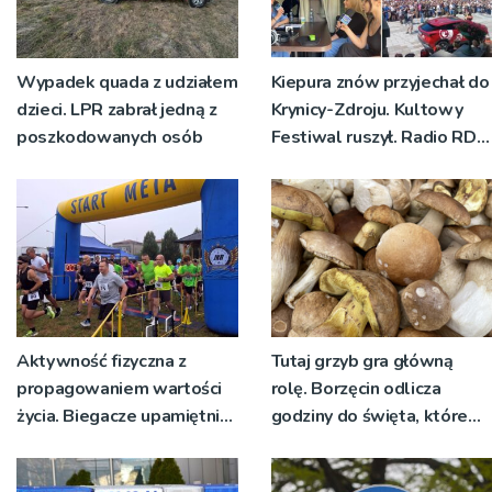
Wypadek quada z udziałem
Kiepura znów przyjechał do
dzieci. LPR zabrał jedną z
Krynicy-Zdroju. Kultowy
poszkodowanych osób
Festiwal ruszył. Radio RDN
nadawało program na
żywo [ZDJĘCIA]
Aktywność fizyczna z
Tutaj grzyb gra główną
propagowaniem wartości
rolę. Borzęcin odlicza
życia. Biegacze upamiętnili
godziny do święta, które
św. Maksymiliana Kolbego
wyrosło na tradycji
pokoleń