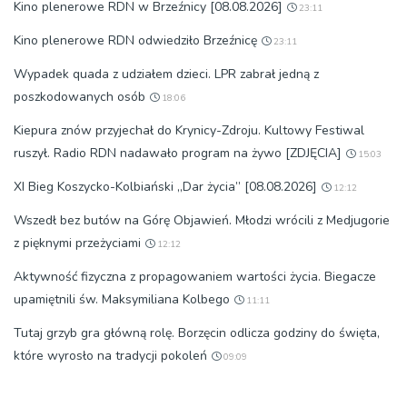
Kino plenerowe RDN w Brzeźnicy [08.08.2026]
23:11
Kino plenerowe RDN odwiedziło Brzeźnicę
23:11
Wypadek quada z udziałem dzieci. LPR zabrał jedną z
poszkodowanych osób
18:06
Kiepura znów przyjechał do Krynicy-Zdroju. Kultowy Festiwal
ruszył. Radio RDN nadawało program na żywo [ZDJĘCIA]
15:03
XI Bieg Koszycko-Kolbiański „Dar życia” [08.08.2026]
12:12
Wszedł bez butów na Górę Objawień. Młodzi wrócili z Medjugorie
z pięknymi przeżyciami
12:12
Aktywność fizyczna z propagowaniem wartości życia. Biegacze
upamiętnili św. Maksymiliana Kolbego
11:11
Tutaj grzyb gra główną rolę. Borzęcin odlicza godziny do święta,
które wyrosło na tradycji pokoleń
09:09