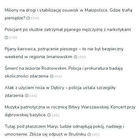
Miliony na drogi i stabilizację osuwisk w Małopolsce. Gdzie trafią
pieniądze?
17:05
Policjant po służbie zatrzymał pijanego mężczyznę z narkotykami
17:05
Pijany kierowca, potrącenie pieszego – to nie był bezpieczny
weekend w regionie limanowskim
15:03
Śmierć na Jeziorze Rożnowskim. Policja i prokuratura badają
okoliczności zdarzenia
15:03
Atak z użyciem noża w Dębicy – policja ustala szczegóły
zdarzenia
14:02
Muzyka patriotyczna w rocznicę Bitwy Warszawskiej. Koncert przy
dąbrowskiej bazylice
14:02
Tutaj, pod płaszczem Maryi, ludzie odnajdują pokój, nadzieję i
umocnienie. Zbliża się odpust w Bruśniku
14:02