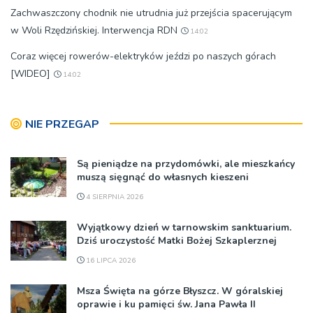
Zachwaszczony chodnik nie utrudnia już przejścia spacerującym
w Woli Rzędzińskiej. Interwencja RDN
14:02
Coraz więcej rowerów-elektryków jeździ po naszych górach
[WIDEO]
14:02
NIE PRZEGAP
Są pieniądze na przydomówki, ale mieszkańcy
muszą sięgnąć do własnych kieszeni
4 SIERPNIA 2026
Wyjątkowy dzień w tarnowskim sanktuarium.
Dziś uroczystość Matki Bożej Szkaplerznej
16 LIPCA 2026
Msza Święta na górze Błyszcz. W góralskiej
oprawie i ku pamięci św. Jana Pawła II