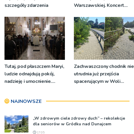
szczegóły zdarzenia
Warszawskiej. Koncert
przy dąbrowskiej bazylice
Tutaj, pod płaszczem Maryi,
Zachwaszczony chodnik nie
ludzie odnajdują pokój,
utrudnia już przejścia
nadzieję i umocnienie.
spacerującym w Woli
Zbliża się odpust w
Rzędzińskiej. Interwencja
Bruśniku
RDN
NAJNOWSZE
„W zdrowym ciele zdrowy duch” – rekolekcje
dla seniorów w Gródku nad Dunajcem
17:05