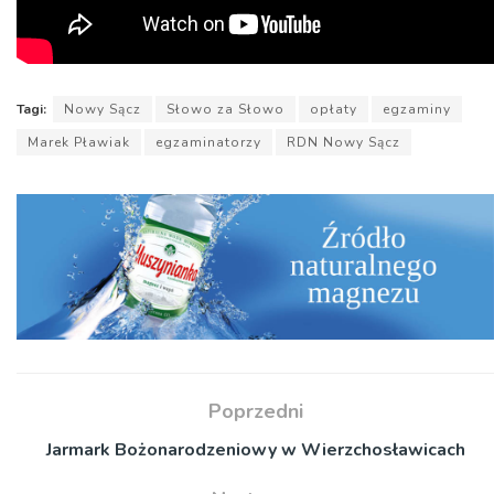
Tagi:
Nowy Sącz
Słowo za Słowo
opłaty
egzaminy
Marek Pławiak
egzaminatorzy
RDN Nowy Sącz
Poprzedni
Jarmark Bożonarodzeniowy w Wierzchosławicach