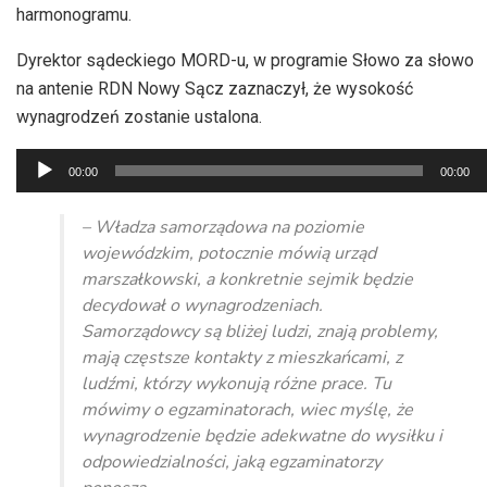
harmonogramu.
Dyrektor sądeckiego
MORD-u
, w programie Słowo za słowo
na antenie
RDN
Nowy Sącz zaznaczył, że wysokość
wynagrodzeń zostanie ustalona.
Odtwarzacz
00:00
00:00
plików
dźwiękowych
– Władza samorządowa na poziomie
wojewódzkim, potocznie mówią urząd
marszałkowski, a konkretnie sejmik będzie
decydował o wynagrodzeniach.
Samorządowcy są bliżej ludzi, znają problemy,
mają częstsze kontakty z mieszkańcami, z
ludźmi, którzy wykonują różne prace. Tu
mówimy o egzaminatorach, wiec myślę, że
wynagrodzenie będzie adekwatne do wysiłku i
odpowiedzialności, jaką egzaminatorzy