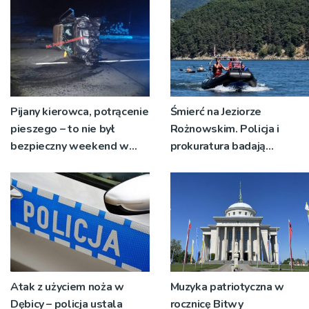
Pijany kierowca, potrącenie
Śmierć na Jeziorze
pieszego – to nie był
Rożnowskim. Policja i
bezpieczny weekend w
prokuratura badają
regionie limanowskim
okoliczności zdarzenia
Atak z użyciem noża w
Muzyka patriotyczna w
Dębicy – policja ustala
rocznicę Bitwy