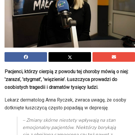
Pacjenci, którzy cierpią z powodu tej choroby mówią o niej:
'zaraza’, 'stygmat’, 'więzienie’. Łuszczyca prowadzi do
osobistych tragedii i dramatów tysięcy ludzi.
Lekarz dermatolog Anna Ryczek, zwraca uwagę, że osoby
dotknięte łuszczycą często popadają w depresję.
– Zmiany skórne niestety wpływają na stan
emocjonalny pacjentów. Niektórzy borykają
się z obniżoną samooceną czy też nawet z