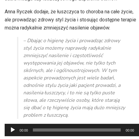
Anna Ryczek dodaje, że łuszczyca to choroba na całe życie,
ale prowadząc zdrowy styl życia i stosując dostępne terapie
można radykalnie zmniejszyć nasilenie objawów.
– Dbając o higienę życia i prowadząc zdrowy
styl życia możemy naprawdę radykalnie
zmniejszyć nasilenie i częstotliwość
występowania jej objawów, nie tylko tych
skórnych, ale i ogólnoustrojowych. W tym
aspekcie prowadzonych jest wiele badań,
odnośnie stylu życia jaki pacjent prowadzi, a
nasilenia łuszczycy, i to nie są tylko puste
słowa, ale rzeczywiście osoby, które starają
się dbać o tę higienę życia mają dużo mniejszy
problem z łuszczycą.
Odtwarzacz
00:00
00:00
plików