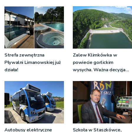
Strefa zewnętrzna
Zalew Klimkówka w
Pływalni Limanowskiej już
powiecie gorlickim
działa!
wysycha. Ważna decyzja
RZGW [ZDJĘCIA]
Autobusy elektryczne
Szkoła w Staszkówce,