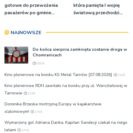
gotowe do przewożenia
która pamięta I wojnę
pasażerów po gminie
światową przechodzi
Podegrodzie
przebudowę [WIDEO]
NAJNOWSZE
Do końca sierpnia zamknięta zostanie droga w
Chomranicach
05:05
Kino plenerowe na boisku KS Metal Tarnów [07.08.2026]
21:09
Kino plenerowe RDN zawitało na boisku przy ul. Warsztatowej w
Tarnowie
21:09
Dominika Brzeska mistrzynią Europy w kajakarstwie
slalomowym!
17:05
Wymarzony gol Adriana Danka. Kapitan Sandecji czekał na niego
latami
17:05