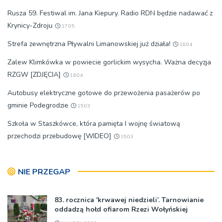
Rusza 59. Festiwal im. Jana Kiepury. Radio RDN będzie nadawać z
Krynicy-Zdroju
17:05
Strefa zewnętrzna Pływalni Limanowskiej już działa!
16:04
Zalew Klimkówka w powiecie gorlickim wysycha. Ważna decyzja
RZGW [ZDJĘCIA]
16:04
Autobusy elektryczne gotowe do przewożenia pasażerów po
gminie Podegrodzie
15:03
Szkoła w Staszkówce, która pamięta I wojnę światową
przechodzi przebudowę [WIDEO]
15:03
NIE PRZEGAP
83. rocznica 'krwawej niedzieli’. Tarnowianie
oddadzą hołd ofiarom Rzezi Wołyńskiej