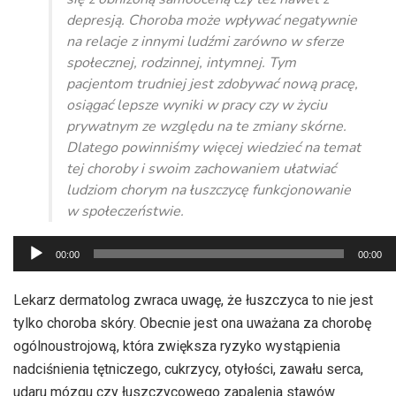
depresją. Choroba może wpływać negatywnie
na relacje z innymi ludźmi zarówno w sferze
społecznej, rodzinnej, intymnej. Tym
pacjentom trudniej jest zdobywać nową pracę,
osiągać lepsze wyniki w pracy czy w życiu
prywatnym ze względu na te zmiany skórne.
Dlatego powinniśmy więcej wiedzieć na temat
tej choroby i swoim zachowaniem ułatwiać
ludziom chorym na łuszczycę funkcjonowanie
w społeczeństwie.
Odtwarzacz
00:00
00:00
plików
dźwiękowych
Lekarz dermatolog zwraca uwagę, że łuszczyca to nie jest
tylko choroba skóry. Obecnie jest ona uważana za chorobę
ogólnoustrojową, która zwiększa ryzyko wystąpienia
nadciśnienia tętniczego, cukrzycy, otyłości, zawału serca,
udaru mózgu czy łuszczycowego zapalenia stawów