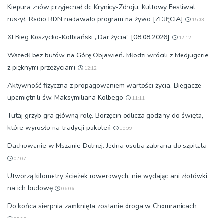
Kiepura znów przyjechał do Krynicy-Zdroju. Kultowy Festiwal
ruszył. Radio RDN nadawało program na żywo [ZDJĘCIA]
15:03
XI Bieg Koszycko-Kolbiański „Dar życia” [08.08.2026]
12:12
Wszedł bez butów na Górę Objawień. Młodzi wrócili z Medjugorie
z pięknymi przeżyciami
12:12
Aktywność fizyczna z propagowaniem wartości życia. Biegacze
upamiętnili św. Maksymiliana Kolbego
11:11
Tutaj grzyb gra główną rolę. Borzęcin odlicza godziny do święta,
które wyrosło na tradycji pokoleń
09:09
Dachowanie w Mszanie Dolnej. Jedna osoba zabrana do szpitala
07:07
Utworzą kilometry ścieżek rowerowych, nie wydając ani złotówki
na ich budowę
06:06
Do końca sierpnia zamknięta zostanie droga w Chomranicach