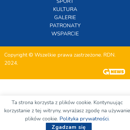
SPORT
KULTURA
GALERIE
PATRONATY
WSPARCIE
Copyright © Wszelkie prawa zastrzeżone. RDN.
2024.
Ta strona korzysta z plików cookie. Kontynuując
korzystanie z tej witryny, wyrażasz zgodę na używani
plików cookie.
Polityka prywatności.
Zgadzam się