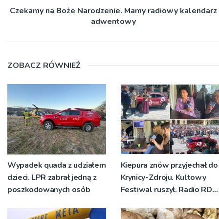
Czekamy na Boże Narodzenie. Mamy radiowy kalendarz
adwentowy
ZOBACZ RÓWNIEŻ
Wypadek quada z udziałem
Kiepura znów przyjechał do
dzieci. LPR zabrał jedną z
Krynicy-Zdroju. Kultowy
poszkodowanych osób
Festiwal ruszył. Radio RDN
nadawało program na
żywo [ZDJĘCIA]