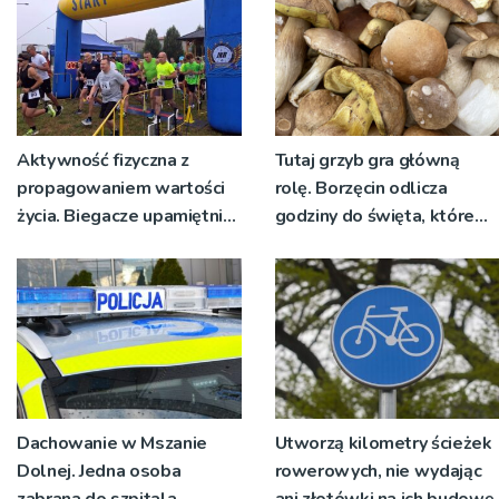
Aktywność fizyczna z
Tutaj grzyb gra główną
propagowaniem wartości
rolę. Borzęcin odlicza
życia. Biegacze upamiętnili
godziny do święta, które
św. Maksymiliana Kolbego
wyrosło na tradycji
pokoleń
Dachowanie w Mszanie
Utworzą kilometry ścieżek
Dolnej. Jedna osoba
rowerowych, nie wydając
zabrana do szpitala
ani złotówki na ich budowę