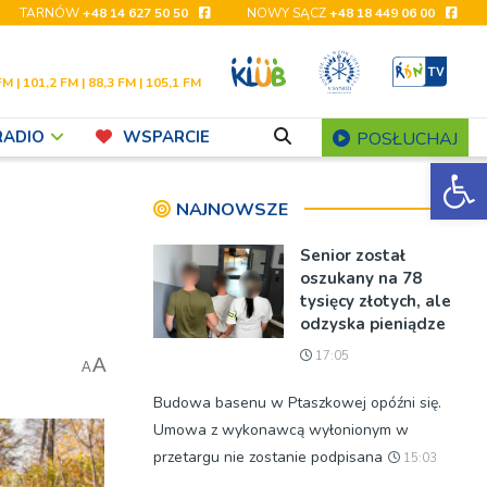
TARNÓW
+48 14 627 50 50
NOWY SĄCZ
+48 18 449 06 00
FM | 101,2 FM | 88,3 FM | 105,1 FM
RADIO
WSPARCIE
POSŁUCHAJ
Ot
NAJNOWSZE
Senior został
oszukany na 78
tysięcy złotych, ale
odzyska pieniądze
17:05
A
A
Budowa basenu w Ptaszkowej opóźni się.
Umowa z wykonawcą wyłonionym w
przetargu nie zostanie podpisana
15:03