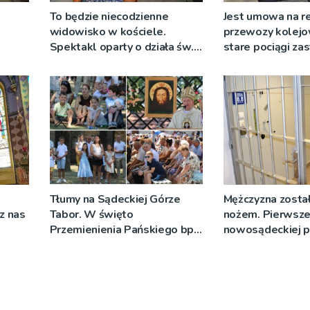
To będzie niecodzienne
Jest umowa na r
widowisko w kościele.
przewozy kolejo
Spektakl oparty o działa św.
stare pociągi za
 nie
Teresy Wielkiej
tabor?
Tłumy na Sądeckiej Górze
Mężczyzna został
cz nas
Tabor. W święto
nożem. Pierwsze
Przemienienia Pańskiego bp
nowosądeckiej p
Jeż przypominał o znaczeniu
tej sprawie
Sakramentów [ZDJĘCIA]