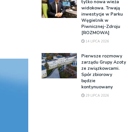
tylko nowa wieża
widokowa. Trwają
inwestycje w Parku
Węgielnik w
Piwnicznej-Zdroju
[ROZMOWA]
14 LIPCA 2026
Pierwsze rozmowy
zarządu Grupy Azoty
ze związkowcami.
Spór zbiorowy
będzie
kontynuowany
29 LIPCA 2026