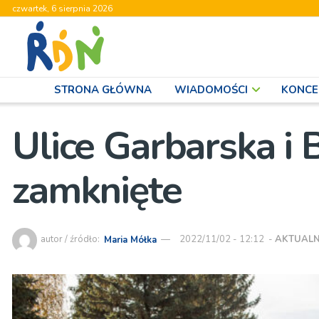
czwartek, 6 sierpnia 2026
STRONA GŁÓWNA
WIADOMOŚCI
KONCE
Ulice Garbarska i 
zamknięte
autor / źródło:
Maria Mółka
2022/11/02 - 12:12
-
AKTUALN