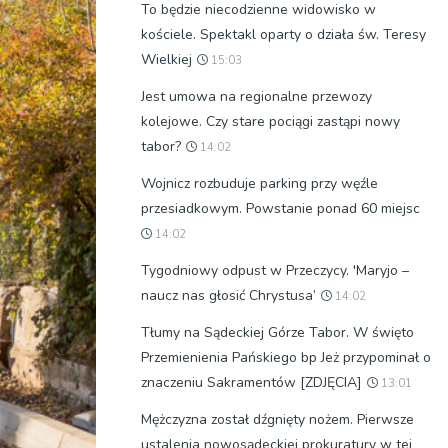
To będzie niecodzienne widowisko w
kościele. Spektakl oparty o działa św. Teresy
Wielkiej
15:03
Jest umowa na regionalne przewozy
kolejowe. Czy stare pociągi zastąpi nowy
tabor?
14:02
Wojnicz rozbuduje parking przy węźle
przesiadkowym. Powstanie ponad 60 miejsc
14:02
Tygodniowy odpust w Przeczycy. 'Maryjo –
naucz nas głosić Chrystusa’
14:02
Tłumy na Sądeckiej Górze Tabor. W święto
Przemienienia Pańskiego bp Jeż przypominał o
znaczeniu Sakramentów [ZDJĘCIA]
13:01
Mężczyzna został dźgnięty nożem. Pierwsze
ustalenia nowosądeckiej prokuratury w tej