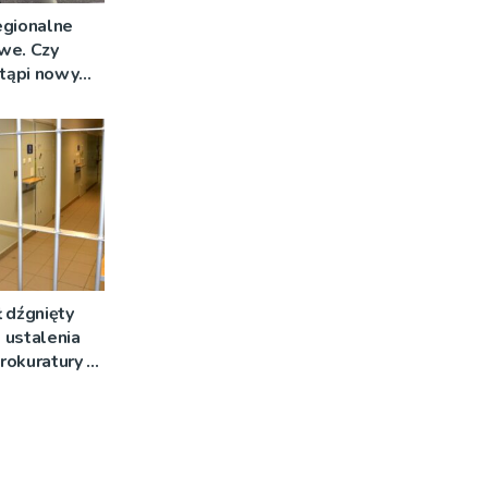
egionalne
we. Czy
stąpi nowy
 dźgnięty
 ustalenia
rokuratury w