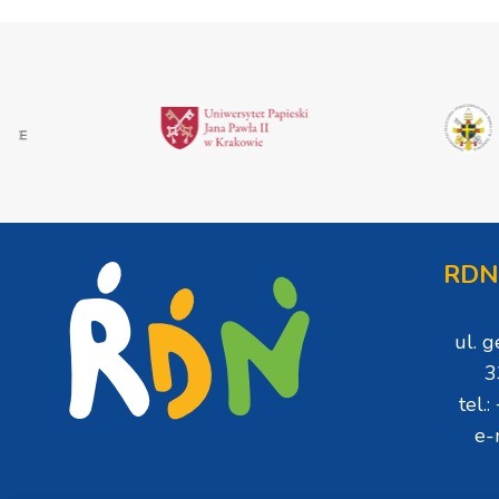
RDN
ul. 
3
tel.
e-