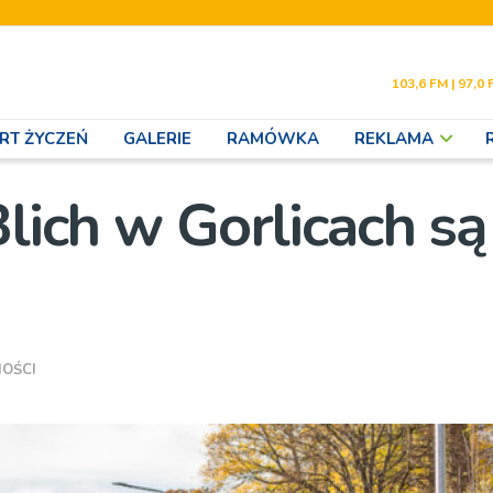
103,6 FM | 97,0 
RT ŻYCZEŃ
GALERIE
RAMÓWKA
REKLAMA
Blich w Gorlicach są
OŚCI