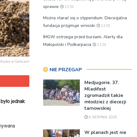
sprawie
13:01
Można starać się o stypendium. Diecezjalna
fundacja przyjmuje wnioski
13:01
IMGW ostrzega przed burzami. Alerty dla
Małopolski i Podkarpacia
13:01
 Miasta w Gorlicach
NIE PRZEGAP
Medjugorie. 37.
Mladifest
zgromadził także
 było jednak
młodzież z diecezji
tarnowskiej
6 SIERPNIA 2026
onywana
W planach jest nie