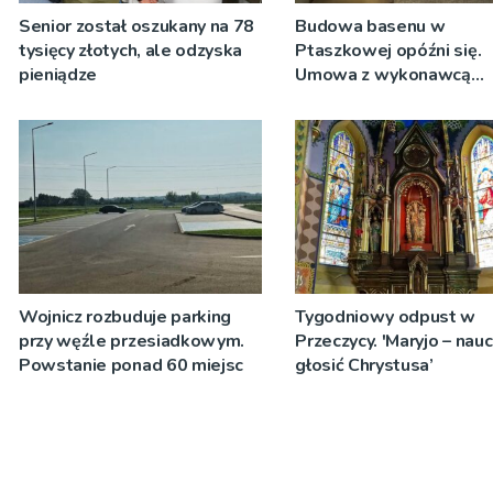
Senior został oszukany na 78
Budowa basenu w
tysięcy złotych, ale odzyska
Ptaszkowej opóźni się.
pieniądze
Umowa z wykonawcą
wyłonionym w przetargu
zostanie podpisana
Wojnicz rozbuduje parking
Tygodniowy odpust w
przy węźle przesiadkowym.
Przeczycy. 'Maryjo – nau
Powstanie ponad 60 miejsc
głosić Chrystusa’