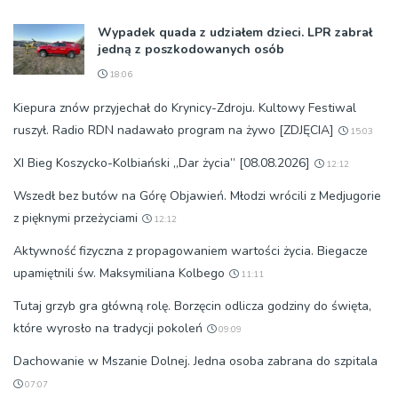
Wypadek quada z udziałem dzieci. LPR zabrał
jedną z poszkodowanych osób
18:06
Kiepura znów przyjechał do Krynicy-Zdroju. Kultowy Festiwal
ruszył. Radio RDN nadawało program na żywo [ZDJĘCIA]
15:03
XI Bieg Koszycko-Kolbiański „Dar życia” [08.08.2026]
12:12
Wszedł bez butów na Górę Objawień. Młodzi wrócili z Medjugorie
z pięknymi przeżyciami
12:12
Aktywność fizyczna z propagowaniem wartości życia. Biegacze
upamiętnili św. Maksymiliana Kolbego
11:11
Tutaj grzyb gra główną rolę. Borzęcin odlicza godziny do święta,
które wyrosło na tradycji pokoleń
09:09
Dachowanie w Mszanie Dolnej. Jedna osoba zabrana do szpitala
07:07