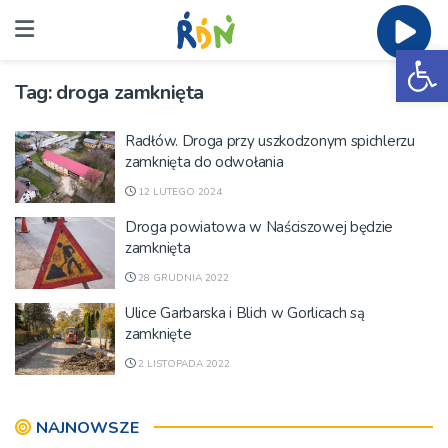
Ot
Tag:
droga zamknięta
Radłów. Droga przy uszkodzonym spichlerzu
zamknięta do odwołania
12 LUTEGO 2024
Droga powiatowa w Naściszowej będzie
zamknięta
28 GRUDNIA 2022
Ulice Garbarska i Blich w Gorlicach są
zamknięte
2 LISTOPADA 2022
NAJNOWSZE