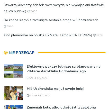
Utworzą kilometry ścieżek rowerowych, nie wydając ani złotówki
na ich budowę
06:06
Do końca sierpnia zamknięta zostanie droga w Chomranicach
05:05
Kino plenerowe na boisku KS Metal Tarnów [07.08.2026]
21:09
NIE PRZEGAP
Efektowne pokazy lotnicze są planowane na
70-lecie Aeroklubu Podhalańskiego
29 LIPCA 2026
Miś Uzdrowiska ma już swoje imię!
5 SIERPNIA 2026
Zmieniali koła, albo odjeżdżali z założoną