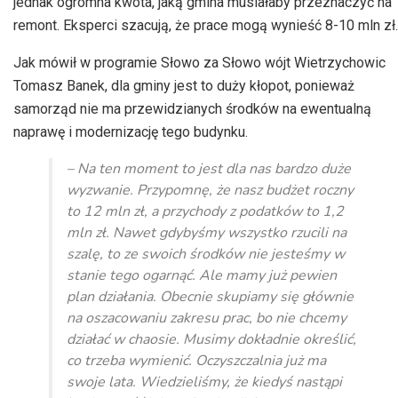
jednak ogromna kwota, jaką gmina musiałaby przeznaczyć na
remont. Eksperci szacują, że prace mogą wynieść 8-10 mln zł.
Jak mówił w programie Słowo za Słowo wójt Wietrzychowic
Tomasz Banek, dla gminy jest to duży kłopot, ponieważ
samorząd nie ma przewidzianych środków na ewentualną
naprawę i modernizację tego budynku.
– Na ten moment to jest dla nas bardzo duże
wyzwanie. Przypomnę, że nasz budżet roczny
to 12 mln zł, a przychody z podatków to 1,2
mln zł. Nawet gdybyśmy wszystko rzucili na
szalę, to ze swoich środków nie jesteśmy w
stanie tego ogarnąć. Ale mamy już pewien
plan działania. Obecnie skupiamy się głównie
na oszacowaniu zakresu prac, bo nie chcemy
działać w chaosie. Musimy dokładnie określić,
co trzeba wymienić. Oczyszczalnia już ma
swoje lata. Wiedzieliśmy, że kiedyś nastąpi