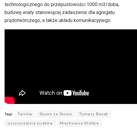
technologicznego do przepustowości 1000 m3/doba,
budowę wiaty stanowiącej zadaszenie dla agregatu
prądotwórczego, a także układu komunikacyjnego.
Tagi:
Tarnów
Słowo za Słowo
Tomasz Banek
oczyszczalnia ścieków
Miechowice Wielkie