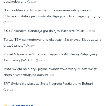
poszkodowana
10:10
Nocna obława w Nowym Sączu zakończona zatrzymaniem.
Policjanci ustalają jak doszło do dźgnięcia 31-letniego mężczyzny
07:07
3:0 z Rekordem. Sandecja gra dalej w Pucharze Polski
20:08
Tarcze TBM są montowane w okolicach Szczyrzyca. Kiedy zaczną
drążyć tunele?
16:04
Ponad 5 tysięcy osób zapisało się już na 44. Pieszą Pielgrzymkę
Tarnowską [WIDEO]
15:03
Msza święta na plaży i piękne świadectwo wiary. Młodzi wciąż
chętnie wyjeżdżają na oazy
14:02
ZPiT Świerczkowiacy ze Złotą Nagrodą Festiwalu w Bułgarii
14:02