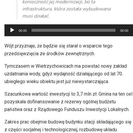
konieczność jej modernizacji, bo ta
infrastruktura, która została wybudowana
musi działać.
Odtwarzacz
00:00
00:00
plików
dźwiękowych
Wójt przyznaje, że będzie się starał o wsparcie tego
przedsięwzięcia ze środków zewnętrznych.
Tymczasem w Wietrzychowicach ma powstać nowy zakład
uzdatniania wody, gdyż wydajność działającego od lat 70.
ubiegłego wieku obiektu jest już niewystarczająca.
Szacunkowa wartość inwestycji to 3,7 mln zł. Gmina na ten cel
pozyskała dofinansowanie z rezerwy ogólnej budżetu
państwa oraz z Rządowego Funduszu Inwestycji Lokalnych.
Zakres prac obejmie budowę budynku stacji składającego się
z części socjalnej i technologicznej, rozbudowę układu