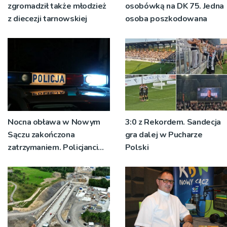
zgromadził także młodzież
osobówką na DK 75. Jedna
z diecezji tarnowskiej
osoba poszkodowana
Nocna obława w Nowym
3:0 z Rekordem. Sandecja
Sączu zakończona
gra dalej w Pucharze
zatrzymaniem. Policjanci
Polski
ustalają jak doszło do
dźgnięcia 31-letniego
mężczyzny