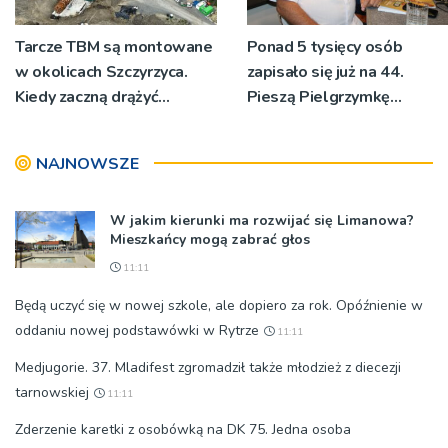
Tarcze TBM są montowane
Ponad 5 tysięcy osób
w okolicach Szczyrzyca.
zapisało się już na 44.
Kiedy zaczną drążyć
Pieszą Pielgrzymkę
tunele?
Tarnowską [WIDEO]
NAJNOWSZE
W jakim kierunki ma rozwijać się Limanowa?
Mieszkańcy mogą zabrać głos
11:11
Będą uczyć się w nowej szkole, ale dopiero za rok. Opóźnienie w
oddaniu nowej podstawówki w Rytrze
11:11
Medjugorie. 37. Mladifest zgromadził także młodzież z diecezji
tarnowskiej
11:11
Zderzenie karetki z osobówką na DK 75. Jedna osoba