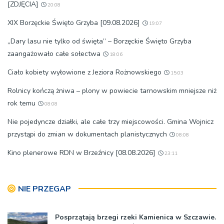
[ZDJĘCIA]
20:08
XIX Borzęckie Święto Grzyba [09.08.2026]
19:07
„Dary lasu nie tylko od święta” – Borzęckie Święto Grzyba
zaangażowało całe sołectwa
18:06
Ciało kobiety wyłowione z Jeziora Rożnowskiego
15:03
Rolnicy kończą żniwa – plony w powiecie tarnowskim mniejsze niż
rok temu
08:08
Nie pojedyncze działki, ale całe trzy miejscowości. Gmina Wojnicz
przystąpi do zmian w dokumentach planistycznych
08:08
Kino plenerowe RDN w Brzeźnicy [08.08.2026]
23:11
NIE PRZEGAP
Posprzątają brzegi rzeki Kamienica w Szczawie.