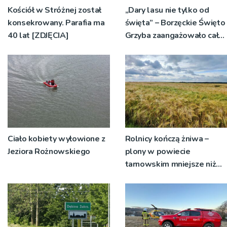
Kościół w Stróżnej został
„Dary lasu nie tylko od
konsekrowany. Parafia ma
święta” – Borzęckie Święto
40 lat [ZDJĘCIA]
Grzyba zaangażowało całe
sołectwa
Ciało kobiety wyłowione z
Rolnicy kończą żniwa –
Jeziora Rożnowskiego
plony w powiecie
tarnowskim mniejsze niż
rok temu