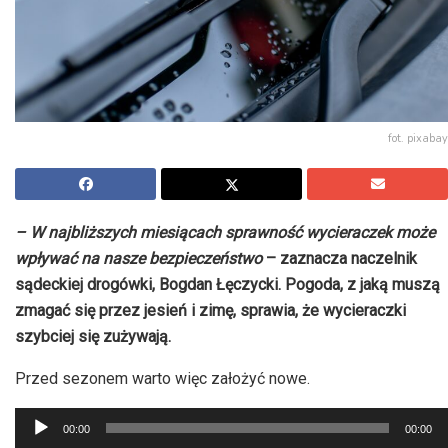
fot. pixabay
– W najbliższych miesiącach sprawność wycieraczek może
wpływać na nasze
bezpieczeństwo
– zaznacza
naczelnik
sądeckiej drogówki, Bogdan Łęczycki. Pogoda, z jaką muszą
zmagać się przez jesień i zimę, sprawia, że wycieraczki
szybciej się zużywają.
Przed sezonem warto więc założyć nowe.
Odtwarzacz
00:00
00:00
plików