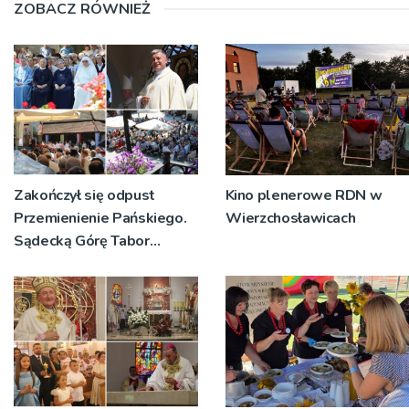
ZOBACZ RÓWNIEŻ
Zakończył się odpust
Kino plenerowe RDN w
Przemienienie Pańskiego.
Wierzchosławicach
Sądecką Górę Tabor
odwiedziły tłumy
pielgrzymów