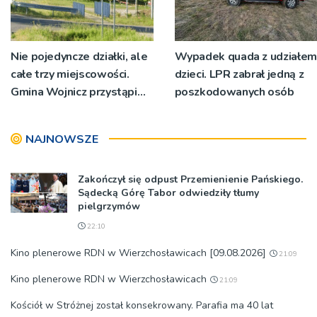
Nie pojedyncze działki, ale
Wypadek quada z udziałem
całe trzy miejscowości.
dzieci. LPR zabrał jedną z
Gmina Wojnicz przystąpi
poszkodowanych osób
do zmian w dokumentach
planistycznych
NAJNOWSZE
Zakończył się odpust Przemienienie Pańskiego.
Sądecką Górę Tabor odwiedziły tłumy
pielgrzymów
22:10
Kino plenerowe RDN w Wierzchosławicach [09.08.2026]
21:09
Kino plenerowe RDN w Wierzchosławicach
21:09
Kościół w Stróżnej został konsekrowany. Parafia ma 40 lat