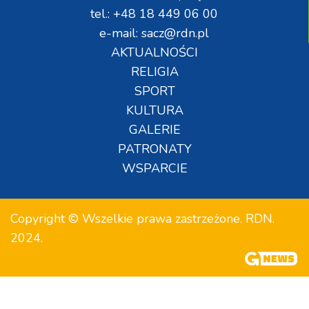
tel.: +48 18 449 06 00
e-mail: sacz@rdn.pl
AKTUALNOŚCI
RELIGIA
SPORT
KULTURA
GALERIE
PATRONATY
WSPARCIE
Copyright © Wszelkie prawa zastrzeżone. RDN.
2024.