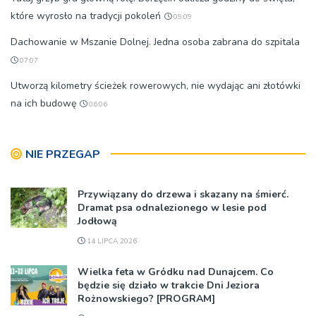
które wyrosło na tradycji pokoleń
09:09
Dachowanie w Mszanie Dolnej. Jedna osoba zabrana do szpitala
07:07
Utworzą kilometry ścieżek rowerowych, nie wydając ani złotówki
na ich budowę
06:06
NIE PRZEGAP
Przywiązany do drzewa i skazany na śmierć.
Dramat psa odnalezionego w lesie pod
Jodłową
14 LIPCA 2026
Wielka feta w Gródku nad Dunajcem. Co
będzie się działo w trakcie Dni Jeziora
Rożnowskiego? [PROGRAM]