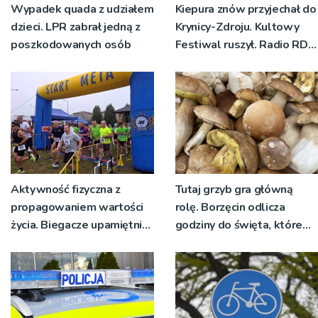
Wypadek quada z udziałem
Kiepura znów przyjechał do
dzieci. LPR zabrał jedną z
Krynicy-Zdroju. Kultowy
poszkodowanych osób
Festiwal ruszył. Radio RDN
nadawało program na
żywo [ZDJĘCIA]
Aktywność fizyczna z
Tutaj grzyb gra główną
propagowaniem wartości
rolę. Borzęcin odlicza
życia. Biegacze upamiętnili
godziny do święta, które
św. Maksymiliana Kolbego
wyrosło na tradycji
pokoleń