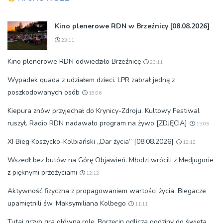
Kino plenerowe RDN w Brzeźnicy [08.08.2026]
23:11
Kino plenerowe RDN odwiedziło Brzeźnicę
23:11
Wypadek quada z udziałem dzieci. LPR zabrał jedną z
poszkodowanych osób
18:06
Kiepura znów przyjechał do Krynicy-Zdroju. Kultowy Festiwal
ruszył. Radio RDN nadawało program na żywo [ZDJĘCIA]
15:03
XI Bieg Koszycko-Kolbiański „Dar życia” [08.08.2026]
12:12
Wszedł bez butów na Górę Objawień. Młodzi wrócili z Medjugorie
z pięknymi przeżyciami
12:12
Aktywność fizyczna z propagowaniem wartości życia. Biegacze
upamiętnili św. Maksymiliana Kolbego
11:11
Tutaj grzyb gra główną rolę. Borzęcin odlicza godziny do święta,