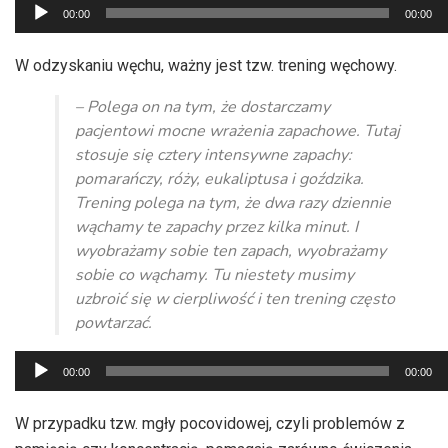
Odtwarzacz
00:00
00:00
plików
dźwiękowych
W odzyskaniu węchu, ważny jest tzw. trening węchowy.
– Polega on na tym, że dostarczamy
pacjentowi mocne wrażenia zapachowe. Tutaj
stosuje się cztery intensywne zapachy:
pomarańczy, róży, eukaliptusa i goździka.
Trening polega na tym, że dwa razy dziennie
wąchamy te zapachy przez kilka minut. I
wyobrażamy sobie ten zapach, wyobrażamy
sobie co wąchamy. Tu niestety musimy
uzbroić się w cierpliwość i ten trening często
powtarzać.
Odtwarzacz
00:00
00:00
plików
dźwiękowych
W przypadku tzw. mgły pocovidowej, czyli problemów z