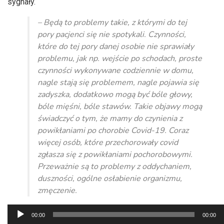
sygnały.
– Będą to problemy takie, z którymi do tej
pory pacjenci się nie spotykali. Czynności,
które do tej pory danej osobie nie sprawiały
problemu, jak np. wejście po schodach, proste
czynności wykonywane codziennie w domu,
nagle stają się problemem, nagle pojawia się
zadyszka, dodatkowo mogą być bóle głowy,
bóle mięśni, bóle stawów. Takie objawy mogą
świadczyć o tym, że mamy do czynienia z
powikłaniami po chorobie Covid-19. Coraz
więcej osób, które przechorowały covid
zgłasza się z powikłaniami pochorobowymi.
Przeważnie są to problemy z oddychaniem,
duszności, ogólne osłabienie organizmu,
zmęczenie.
Odtwarzacz
00:00
00:00
plików