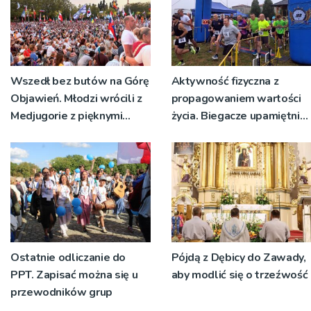
Wszedł bez butów na Górę
Aktywność fizyczna z
Objawień. Młodzi wrócili z
propagowaniem wartości
Medjugorie z pięknymi
życia. Biegacze upamiętnili
przeżyciami
św. Maksymiliana Kolbego
Ostatnie odliczanie do
Pójdą z Dębicy do Zawady,
PPT. Zapisać można się u
aby modlić się o trzeźwość
przewodników grup