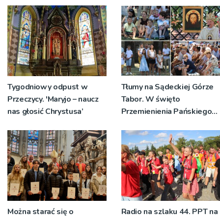
Tygodniowy odpust w
Tłumy na Sądeckiej Górze
Przeczycy. 'Maryjo – naucz
Tabor. W święto
nas głosić Chrystusa’
Przemienienia Pańskiego
bp Jeż przypominał o
znaczeniu Sakramentów
[ZDJĘCIA]
Można starać się o
Radio na szlaku 44. PPT na