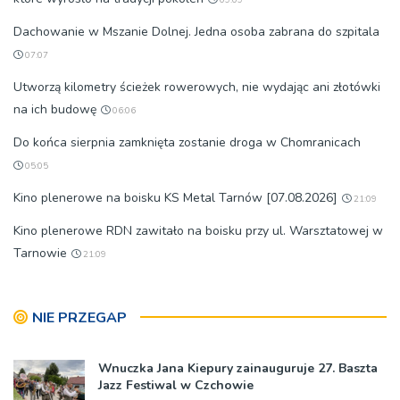
09:09
Dachowanie w Mszanie Dolnej. Jedna osoba zabrana do szpitala
07:07
Utworzą kilometry ścieżek rowerowych, nie wydając ani złotówki
na ich budowę
06:06
Do końca sierpnia zamknięta zostanie droga w Chomranicach
05:05
Kino plenerowe na boisku KS Metal Tarnów [07.08.2026]
21:09
Kino plenerowe RDN zawitało na boisku przy ul. Warsztatowej w
Tarnowie
21:09
NIE PRZEGAP
Wnuczka Jana Kiepury zainauguruje 27. Baszta
Jazz Festiwal w Czchowie