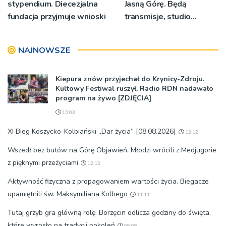
stypendium. Diecezjalna
Jasną Górę. Będą
fundacja przyjmuje wnioski
transmisje, studio
pielgrzymkowe,
pozdrowienia
NAJNOWSZE
Kiepura znów przyjechał do Krynicy-Zdroju.
Kultowy Festiwal ruszył. Radio RDN nadawało
program na żywo [ZDJĘCIA]
15:03
XI Bieg Koszycko-Kolbiański „Dar życia” [08.08.2026]
12:12
Wszedł bez butów na Górę Objawień. Młodzi wrócili z Medjugorie
z pięknymi przeżyciami
12:12
Aktywność fizyczna z propagowaniem wartości życia. Biegacze
upamiętnili św. Maksymiliana Kolbego
11:11
Tutaj grzyb gra główną rolę. Borzęcin odlicza godziny do święta,
które wyrosło na tradycji pokoleń