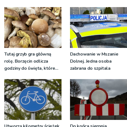
nadawało program na
św. Maksymiliana Kolbego
żywo [ZDJĘCIA]
Tutaj grzyb gra główną
Dachowanie w Mszanie
rolę. Borzęcin odlicza
Dolnej. Jedna osoba
godziny do święta, które
zabrana do szpitala
wyrosło na tradycji
pokoleń
Utworzą kilometry ścieżek
Do końca sierpnia