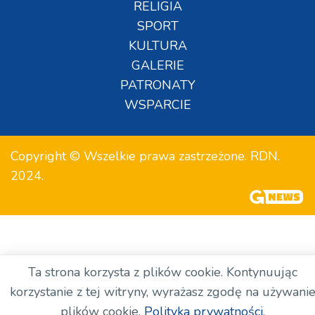
RELIGIA
SPORT
KULTURA
GALERIE
PATRONATY
WSPARCIE
Copyright © Wszelkie prawa zastrzeżone. RDN.
2024.
Ta strona korzysta z plików cookie. Kontynuując
korzystanie z tej witryny, wyrażasz zgodę na używani
plików cookie.
Polityka prywatności.