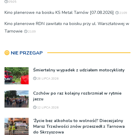
05:05
Kino plenerowe na boisku KS Metal Tarnów [07.08.2026]
21:09
Kino plenerowe RDN zawitało na boisku przy ul. Warsztatowej w
Tarnowie
21:09
NIE PRZEGAP
Śmiertelny wypadek z udziałem motocyklisty
28 LIPCA 2026
Czchów po raz kolejny rozbrzmiał w rytmie
jazzu
12 LIPCA 2026
’Życie bez alkoholu to wolność!’ Diecezjalny
Marsz Trzeźwości znów przeszedł z Tarnowa
do Skrzyszowa