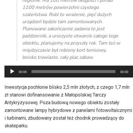
regionie. Ma 100 metrów długości i ponad
1100 metrów powierzchni czystego
szaleństwa. Robi to wrażenie, pięć dużych
urządzeń będzie tam zamontowanych.
Planowane zakończenie zadania to jest
październik, a uroczyste otwarcie całego tego
obiektu, planujemy na przyszły rok. Tam też w
międzyczasie był robiony kort tenisowy,
boisko trawiaste, cały plac zabaw.
Odtwarzacz
00:00
00:00
plików
dźwiękowych
Inwestycja pochłonie blisko 2,5 mln złotych, z czego 1,7 mln
zł stanowi dofinansowanie z Małopolskiej Tarczy
Antykryzysowej. Poza budową nowego obiektu zostały
zamontowane lampy hybrydowe z panelami fotowoltaicznymi
i turbinami, zbudowany został też chodnik prowadzący do
skateparku.