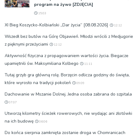
program na żywo [ZDJĘCIA]
15:03
XI Bieg Koszycko-Kolbiański „Dar życia” [08.08.2026]
12:12
Wszedł bez butów na Górę Objawień. Młodzi wrócili z Medjugorie
z pięknymi przeżyciami
12:12
Aktywność fizyczna z propagowaniem wartości życia. Biegacze
upamiętnili św. Maksymiliana Kolbego
11:11
Tutaj grzyb gra główną rolę. Borzęcin odlicza godziny do święta,
które wyrosło na tradycji pokoleń
09:09
Dachowanie w Mszanie Dolnej. Jedna osoba zabrana do szpitala
07:07
Utworzą kilometry ścieżek rowerowych, nie wydając ani złotówki
na ich budowę
06:06
Do końca sierpnia zamknięta zostanie droga w Chomranicach