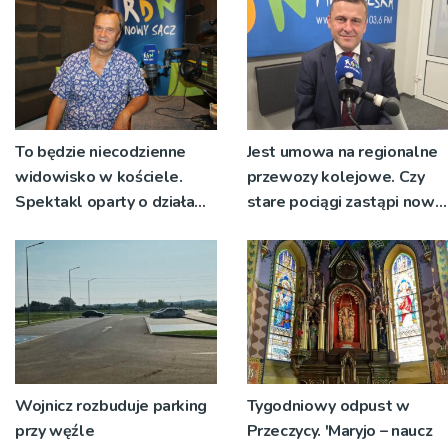
To będzie niecodzienne
Jest umowa na regionalne
widowisko w kościele.
przewozy kolejowe. Czy
Spektakl oparty o działa
stare pociągi zastąpi nowy
św. Teresy Wielkiej
tabor?
Wojnicz rozbuduje parking
Tygodniowy odpust w
przy węźle
Przeczycy. 'Maryjo – naucz