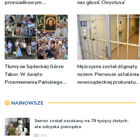
przesiadkowym.
nas głosić Chrystusa’
Powstanie ponad 60
miejsc
Tłumy na Sądeckiej Górze
Mężczyzna został dźgnięty
Tabor. W święto
nożem. Pierwsze ustalenia
Przemienienia Pańskiego
nowosądeckiej prokuratury
bp Jeż przypominał o
w tej sprawie
znaczeniu Sakramentów
NAJNOWSZE
[ZDJĘCIA]
Senior został oszukany na 78 tysięcy złotych,
ale odzyska pieniądze
17:05