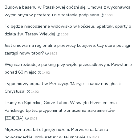
Budowa basenu w Ptaszkowej opóźni się. Umowa z wykonawcą
wyłonionym w przetargu nie zostanie podpisana
15:03
To będzie niecodzienne widowisko w kościele. Spektakl oparty o
działa św. Teresy Wielkiej
15:03
Jest umowa na regionalne przewozy kolejowe. Czy stare pociągi
zastąpi nowy tabor?
14:02
Wojnicz rozbuduje parking przy węźle przesiadkowym. Powstanie
ponad 60 miejsc
14:02
Tygodniowy odpust w Przeczycy. 'Maryjo – naucz nas głosić
Chrystusa’
14:02
Tłumy na Sądeckiej Górze Tabor. W święto Przemienienia
Pańskiego bp Jeż przypominał o znaczeniu Sakramentów
[ZDJĘCIA]
13:01
Mężczyzna został dźgnięty nożem. Pierwsze ustalenia
nowosądeckiej prokuratury w tej sprawie
13:01