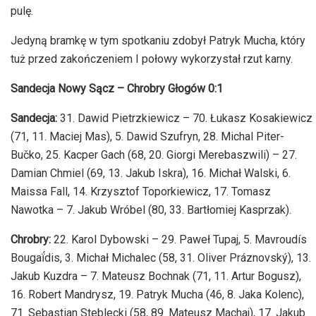
pulę.
Jedyną bramkę w tym spotkaniu zdobył Patryk Mucha, który
tuż przed zakończeniem I połowy wykorzystał rzut karny.
Sandecja Nowy Sącz – Chrobry Głogów 0:1
Sandecja:
31. Dawid Pietrzkiewicz – 70. Łukasz Kosakiewicz
(71, 11. Maciej Mas), 5. Dawid Szufryn, 28. Michal Piter-
Bučko, 25. Kacper Gach (68, 20. Giorgi Merebaszwili) – 27.
Damian Chmiel (69, 13. Jakub Iskra), 16. Michał Walski, 6.
Maissa Fall, 14. Krzysztof Toporkiewicz, 17. Tomasz
Nawotka – 7. Jakub Wróbel (80, 33. Bartłomiej Kasprzak).
Chrobry:
22. Karol Dybowski – 29. Paweł Tupaj, 5. Mavroudís
Bougaḯdis, 3. Michał Michalec (58, 31. Oliver Práznovský), 13.
Jakub Kuzdra – 7. Mateusz Bochnak (71, 11. Artur Bogusz),
16. Robert Mandrysz, 19. Patryk Mucha (46, 8. Jaka Kolenc),
71. Sebastian Steblecki (58, 89. Mateusz Machaj), 17. Jakub