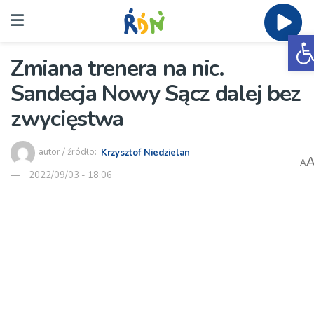
O
Zmiana trenera na nic.
Sandecja Nowy Sącz dalej bez
zwycięstwa
autor / źródło:
Krzysztof Niedzielan
A
2022/09/03 - 18:06