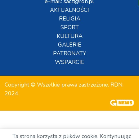
e-mail: sacz@rdn.pl
AKTUALNOŚCI
RELIGIA
SPORT
KULTURA
GALERIE
PATRONATY
WSPARCIE
Copyright © Wszelkie prawa zastrzeżone. RDN.
2024.
Ta strona korzysta z plików cookie. Kontynuując