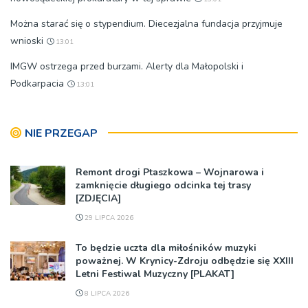
Można starać się o stypendium. Diecezjalna fundacja przyjmuje
wnioski
13:01
IMGW ostrzega przed burzami. Alerty dla Małopolski i
Podkarpacia
13:01
NIE PRZEGAP
Remont drogi Ptaszkowa – Wojnarowa i
zamknięcie długiego odcinka tej trasy
[ZDJĘCIA]
29 LIPCA 2026
To będzie uczta dla miłośników muzyki
poważnej. W Krynicy-Zdroju odbędzie się XXIII
Letni Festiwal Muzyczny [PLAKAT]
8 LIPCA 2026