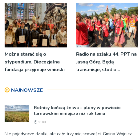
znaczeniu Sakramentów
[ZDJĘCIA]
Można starać się o
Radio na szlaku 44. PPT na
stypendium. Diecezjalna
Jasną Górę. Będą
fundacja przyjmuje wnioski
transmisje, studio
pielgrzymkowe,
pozdrowienia
NAJNOWSZE
Rolnicy kończą żniwa – plony w powiecie
tarnowskim mniejsze niż rok temu
08:08
Nie pojedyncze działki, ale całe trzy miejscowości. Gmina Wojnicz