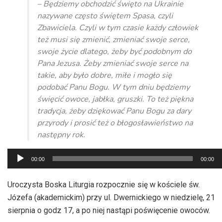
– Będziemy obchodzić święto na Ukrainie
nazywane często świętem Spasa, czyli
Zbawiciela. Czyli w tym czasie każdy człowiek
też musi się zmienić, zmieniać swoje serce,
swoje życie dlatego, żeby być podobnym do
Pana Jezusa. Żeby zmieniać swoje serce na
takie, aby było dobre, miłe i mogło się
podobać Panu Bogu. W tym dniu będziemy
święcić owoce, jabłka, gruszki. To też piękna
tradycja, żeby dziękować Panu Bogu za dary
przyrody i prosić też o błogosławieństwo na
następny rok.
Odtwarzacz
00:00
00:00
plików
dźwiękowych
Uroczysta Boska Liturgia rozpocznie się w kościele św.
Józefa (akademickim) przy ul. Dwernickiego w niedzielę, 21
sierpnia o godz 17, a po niej nastąpi poświęcenie owoców.