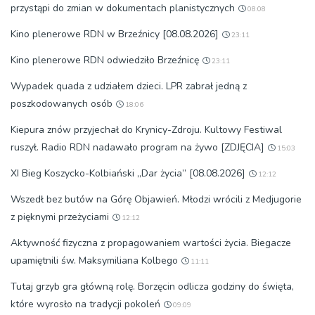
przystąpi do zmian w dokumentach planistycznych
08:08
Kino plenerowe RDN w Brzeźnicy [08.08.2026]
23:11
Kino plenerowe RDN odwiedziło Brzeźnicę
23:11
Wypadek quada z udziałem dzieci. LPR zabrał jedną z
poszkodowanych osób
18:06
Kiepura znów przyjechał do Krynicy-Zdroju. Kultowy Festiwal
ruszył. Radio RDN nadawało program na żywo [ZDJĘCIA]
15:03
XI Bieg Koszycko-Kolbiański „Dar życia” [08.08.2026]
12:12
Wszedł bez butów na Górę Objawień. Młodzi wrócili z Medjugorie
z pięknymi przeżyciami
12:12
Aktywność fizyczna z propagowaniem wartości życia. Biegacze
upamiętnili św. Maksymiliana Kolbego
11:11
Tutaj grzyb gra główną rolę. Borzęcin odlicza godziny do święta,
które wyrosło na tradycji pokoleń
09:09