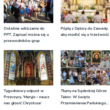
Ostatnie odliczanie do
Pójdą z Dębicy do Zawady,
PPT. Zapisać można się u
aby modlić się o trzeźwość
przewodników grup
Tygodniowy odpust w
Tłumy na Sądeckiej Górze
Przeczycy. 'Maryjo – naucz
Tabor. W święto
nas głosić Chrystusa’
Przemienienia Pańskiego
bp Jeż przypominał o