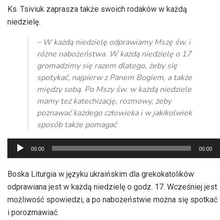
Ks. Tsiviuk zaprasza także swoich rodaków w każdą
niedzielę.
– W każdą niedzielę odprawiamy Mszę św. i
różne nabożeństwa. W każdą niedzielę o 17
gromadzimy się razem dlatego, żeby się
spotykać, najpierw z Panem Bogiem, a także
między sobą. Po Mszy św. w każdą niedziele
mamy też katechizację, rozmowy, żeby
poznawać każdego człowieka i w jakikolwiek
sposób także pomagać
Odtwarzacz
00:00
00:00
plików
dźwiękowych
Boska Liturgia w języku ukraińskim dla grekokatolików
odprawiana jest w każdą niedzielę o godz. 17. Wcześniej jest
możliwość spowiedzi, a po nabożeństwie można się spotkać
i porozmawiać.