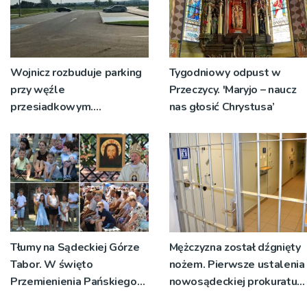
Wojnicz rozbuduje parking
Tygodniowy odpust w
przy węźle
Przeczycy. 'Maryjo – naucz
przesiadkowym.
nas głosić Chrystusa’
Powstanie ponad 60
miejsc
Tłumy na Sądeckiej Górze
Mężczyzna został dźgnięty
Tabor. W święto
nożem. Pierwsze ustalenia
Przemienienia Pańskiego
nowosądeckiej prokuratury
bp Jeż przypominał o
w tej sprawie