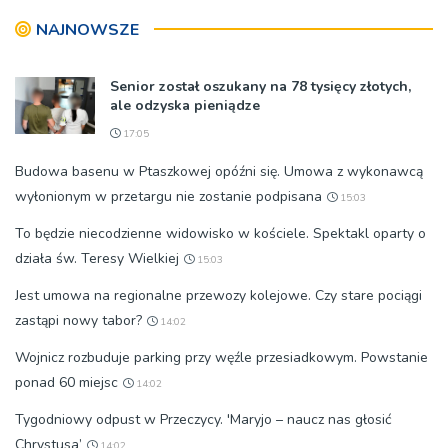
znaczeniu Sakramentów
NAJNOWSZE
[ZDJĘCIA]
Senior został oszukany na 78 tysięcy złotych,
ale odzyska pieniądze
17:05
Budowa basenu w Ptaszkowej opóźni się. Umowa z wykonawcą
wyłonionym w przetargu nie zostanie podpisana
15:03
To będzie niecodzienne widowisko w kościele. Spektakl oparty o
działa św. Teresy Wielkiej
15:03
Jest umowa na regionalne przewozy kolejowe. Czy stare pociągi
zastąpi nowy tabor?
14:02
Wojnicz rozbuduje parking przy węźle przesiadkowym. Powstanie
ponad 60 miejsc
14:02
Tygodniowy odpust w Przeczycy. 'Maryjo – naucz nas głosić
Chrystusa’
14:02