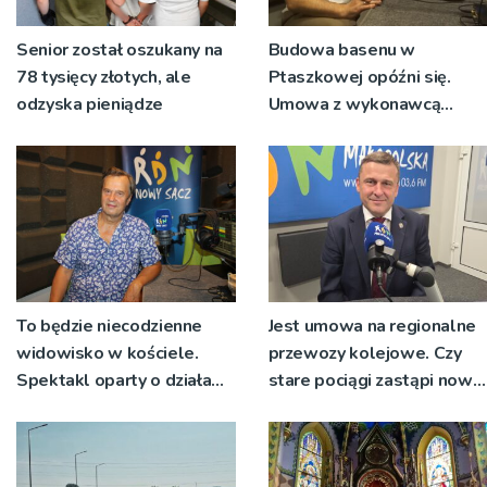
Senior został oszukany na
Budowa basenu w
78 tysięcy złotych, ale
Ptaszkowej opóźni się.
odzyska pieniądze
Umowa z wykonawcą
wyłonionym w przetargu
nie zostanie podpisana
To będzie niecodzienne
Jest umowa na regionalne
widowisko w kościele.
przewozy kolejowe. Czy
Spektakl oparty o działa
stare pociągi zastąpi nowy
św. Teresy Wielkiej
tabor?