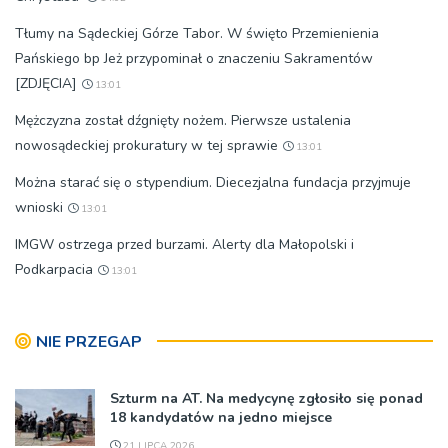
Tłumy na Sądeckiej Górze Tabor. W święto Przemienienia
Pańskiego bp Jeż przypominał o znaczeniu Sakramentów
[ZDJĘCIA]
13:01
Mężczyzna został dźgnięty nożem. Pierwsze ustalenia
nowosądeckiej prokuratury w tej sprawie
13:01
Można starać się o stypendium. Diecezjalna fundacja przyjmuje
wnioski
13:01
IMGW ostrzega przed burzami. Alerty dla Małopolski i
Podkarpacia
13:01
NIE PRZEGAP
Szturm na AT. Na medycynę zgłosiło się ponad
18 kandydatów na jedno miejsce
21 LIPCA 2026