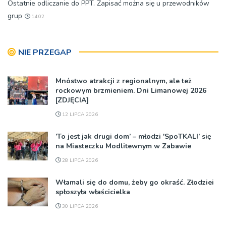
Ostatnie odliczanie do PPT. Zapisać można się u przewodników
grup
14:02
NIE PRZEGAP
Mnóstwo atrakcji z regionalnym, ale też
rockowym brzmieniem. Dni Limanowej 2026
[ZDJĘCIA]
12 LIPCA 2026
’To jest jak drugi dom’ – młodzi 'SpoTKALI’ się
na Miasteczku Modlitewnym w Zabawie
28 LIPCA 2026
Włamali się do domu, żeby go okraść. Złodziei
spłoszyła właścicielka
30 LIPCA 2026