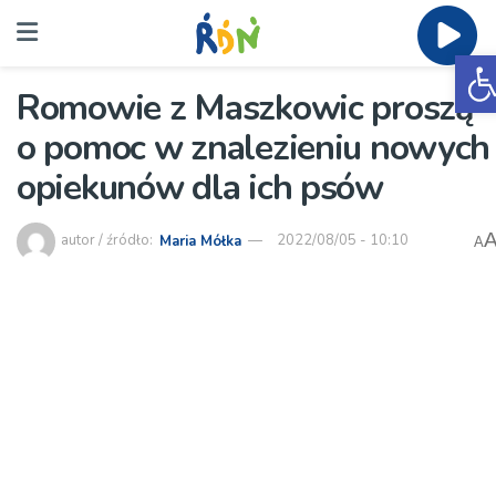
O
Romowie z Maszkowic proszą
o pomoc w znalezieniu nowych
opiekunów dla ich psów
autor / źródło:
Maria Mółka
2022/08/05 - 10:10
A