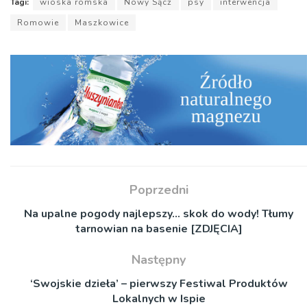
Tagi:
wioska romska
Nowy Sącz
psy
interwencja
Romowie
Maszkowice
Poprzedni
Na upalne pogody najlepszy… skok do wody! Tłumy
tarnowian na basenie [ZDJĘCIA]
Następny
‘Swojskie dzieła’ – pierwszy Festiwal Produktów
Lokalnych w Ispie