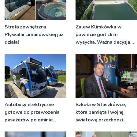
Strefa zewnętrzna
Zalew Klimkówka w
Pływalni Limanowskiej już
powiecie gorlickim
działa!
wysycha. Ważna decyzja
RZGW [ZDJĘCIA]
Autobusy elektryczne
Szkoła w Staszkówce,
gotowe do przewożenia
która pamięta I wojnę
pasażerów po gminie
światową przechodzi
Podegrodzie
przebudowę [WIDEO]