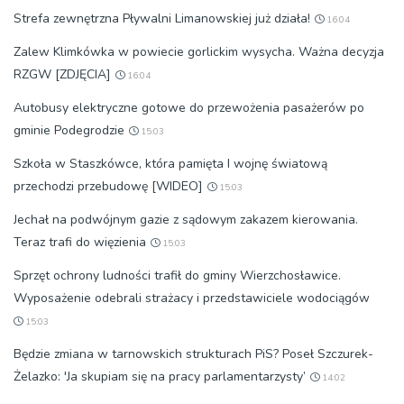
Strefa zewnętrzna Pływalni Limanowskiej już działa!
16:04
Zalew Klimkówka w powiecie gorlickim wysycha. Ważna decyzja
RZGW [ZDJĘCIA]
16:04
Autobusy elektryczne gotowe do przewożenia pasażerów po
gminie Podegrodzie
15:03
Szkoła w Staszkówce, która pamięta I wojnę światową
przechodzi przebudowę [WIDEO]
15:03
Jechał na podwójnym gazie z sądowym zakazem kierowania.
Teraz trafi do więzienia
15:03
Sprzęt ochrony ludności trafił do gminy Wierzchosławice.
Wyposażenie odebrali strażacy i przedstawiciele wodociągów
15:03
Będzie zmiana w tarnowskich strukturach PiS? Poseł Szczurek-
Żelazko: 'Ja skupiam się na pracy parlamentarzysty’
14:02