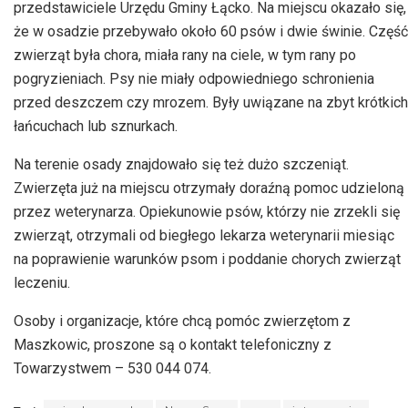
przedstawiciele Urzędu Gminy Łącko. Na miejscu okazało się,
że w osadzie przebywało około 60 psów i dwie świnie. Część
zwierząt była chora, miała rany na ciele, w tym rany po
pogryzieniach. Psy nie miały odpowiedniego schronienia
przed deszczem czy mrozem. Były uwiązane na zbyt krótkich
łańcuchach lub sznurkach.
Na terenie osady znajdowało się też dużo szczeniąt.
Zwierzęta już na miejscu otrzymały doraźną pomoc udzieloną
przez weterynarza. Opiekunowie psów, którzy nie zrzekli się
zwierząt, otrzymali od biegłego lekarza weterynarii miesiąc
na poprawienie warunków psom i poddanie chorych zwierząt
leczeniu.
Osoby i organizacje, które chcą pomóc zwierzętom z
Maszkowic
, proszone są o kontakt telefoniczny z
Towarzystwem – 530 044 074.