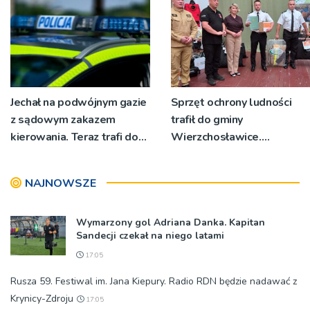
Jechał na podwójnym gazie
Sprzęt ochrony ludności
z sądowym zakazem
trafił do gminy
kierowania. Teraz trafi do
Wierzchosławice.
więzienia
Wyposażenie odebrali
strażacy i przedstawiciele
NAJNOWSZE
wodociągów
Wymarzony gol Adriana Danka. Kapitan
Sandecji czekał na niego latami
17:05
Rusza 59. Festiwal im. Jana Kiepury. Radio RDN będzie nadawać z
Krynicy-Zdroju
17:05