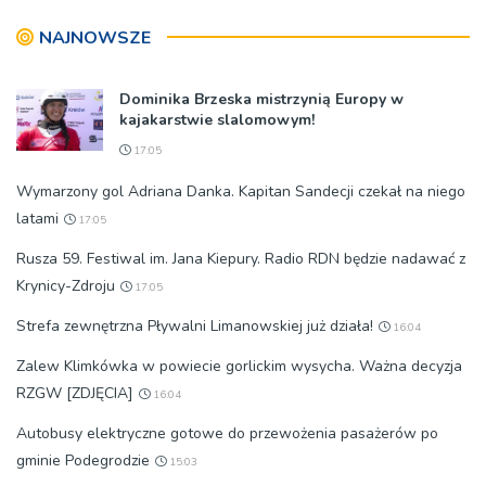
NAJNOWSZE
Dominika Brzeska mistrzynią Europy w
kajakarstwie slalomowym!
17:05
Wymarzony gol Adriana Danka. Kapitan Sandecji czekał na niego
latami
17:05
Rusza 59. Festiwal im. Jana Kiepury. Radio RDN będzie nadawać z
Krynicy-Zdroju
17:05
Strefa zewnętrzna Pływalni Limanowskiej już działa!
16:04
Zalew Klimkówka w powiecie gorlickim wysycha. Ważna decyzja
RZGW [ZDJĘCIA]
16:04
Autobusy elektryczne gotowe do przewożenia pasażerów po
gminie Podegrodzie
15:03