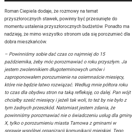
plików
dźwiękowych
Roman Ciepiela dodaje, że rozmowy na temat
przyszłorocznych stawek, powinny być przesunięte do
momentu ustalenia przyszłorocznych budżetów. Ponadto ma
nadzieję, że mimo wszystko stronom uda się porozumieć dla
dobra mieszkańców.
– Powinniśmy sobie dać czas co najmniej do 15
października, żeby móc porozmawiać o roku przyszłym. Ja
jestem zwolennikiem długoterminowych umów i
zaproponowałem porozumienie na osiemnaście miesięcy,
które nie będzie łatwo rozwiązać. Według mnie półtora roku
to czas dla obydwu stron na taką refleksję, co dalej. Pan wójt
chciałby sześć miesięcy i jeżeli tak woli, to też by nie było z
tym żadnych przeszkód. Natomiast jestem zdania, że
powinniśmy porozmawiać nie o świadczeniu usług dla gminy
X, tylko o porozumieniu miasta Tarnowa z gminami w
sprawie wspólnej organizacji komunikacji miejskiej. Tego