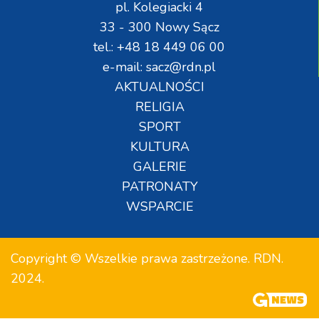
pl. Kolegiacki 4
33 - 300 Nowy Sącz
tel.: +48 18 449 06 00
e-mail: sacz@rdn.pl
AKTUALNOŚCI
RELIGIA
SPORT
KULTURA
GALERIE
PATRONATY
WSPARCIE
Copyright © Wszelkie prawa zastrzeżone. RDN.
2024.