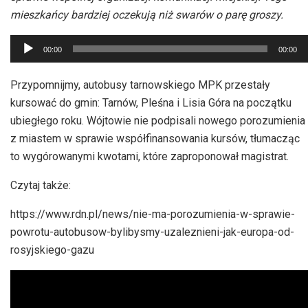
mieszkańcy bardziej oczekują niż swarów o parę groszy.
Odtwarzacz
00:00
00:00
plików
dźwiękowych
Przypomnijmy, autobusy tarnowskiego MPK przestały
kursować do gmin: Tarnów, Pleśna i Lisia Góra na początku
ubiegłego roku. Wójtowie nie podpisali nowego porozumienia
z miastem w sprawie współfinansowania kursów, tłumacząc
to wygórowanymi kwotami, które zaproponował magistrat.
Czytaj także:
https://www.rdn.pl/news/nie-ma-porozumienia-w-sprawie-
powrotu-autobusow-bylibysmy-uzaleznieni-jak-europa-od-
rosyjskiego-gazu