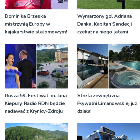
Dominika Brzeska
Wymarzony gol Adriana
mistrzynią Europy w
Danka. Kapitan Sandecji
kajakarstwie slalomowym!
czekał na niego latami
Rusza 59. Festiwal im. Jana
Strefa zewnętrzna
Kiepury. Radio RDN będzie
Pływalni Limanowskiej już
nadawać z Krynicy-Zdroju
działa!