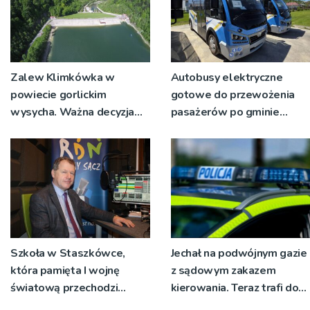
Zalew Klimkówka w
Autobusy elektryczne
powiecie gorlickim
gotowe do przewożenia
wysycha. Ważna decyzja
pasażerów po gminie
RZGW [ZDJĘCIA]
Podegrodzie
Szkoła w Staszkówce,
Jechał na podwójnym gazie
która pamięta I wojnę
z sądowym zakazem
światową przechodzi
kierowania. Teraz trafi do
przebudowę [WIDEO]
więzienia