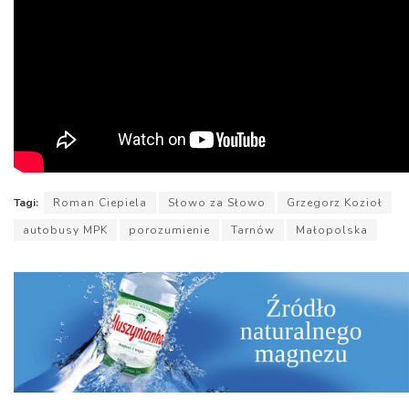
Tagi:
Roman Ciepiela
Słowo za Słowo
Grzegorz Kozioł
autobusy MPK
porozumienie
Tarnów
Małopolska