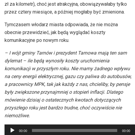
zł za kilometr), choć jest atrakcyjna, obowiązywałaby tylko
przez cztery miesiące, a później mogłaby być zmieniona.
Tymczasem włodarz miasta odpowiada, że nie można
obecnie przewidzieć, jak będą wyglądać koszty
komunikacyjne po nowym roku.
– I wójt gminy Tarnów i prezydent Tarnowa mają ten sam
dylemat – ile będą wynosiły koszty uruchomienia
komunikacji w przyszłym roku. Nie mamy żadnego wpływu
na ceny energii elektrycznej, gazu czy paliwa do autobusów,
a pracownicy MPK, tak jak każdy z nas, chcieliby, by pensje
były zwiększone przynajmniej o stopień inflacji. Dlatego
mówienie dzisiaj o ostatecznych kwotach dotyczących
przyszłego roku jest bardzo trudne, choć oczywiście nie
niemożliwe.
Odtwarzacz
00:00
00:00