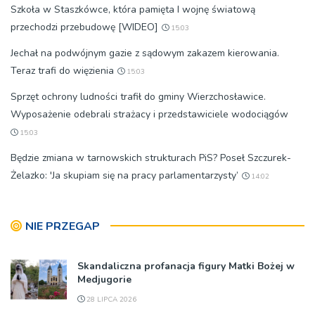
Szkoła w Staszkówce, która pamięta I wojnę światową
przechodzi przebudowę [WIDEO]
15:03
Jechał na podwójnym gazie z sądowym zakazem kierowania.
Teraz trafi do więzienia
15:03
Sprzęt ochrony ludności trafił do gminy Wierzchosławice.
Wyposażenie odebrali strażacy i przedstawiciele wodociągów
15:03
Będzie zmiana w tarnowskich strukturach PiS? Poseł Szczurek-
Żelazko: 'Ja skupiam się na pracy parlamentarzysty’
14:02
NIE PRZEGAP
Skandaliczna profanacja figury Matki Bożej w
Medjugorie
28 LIPCA 2026