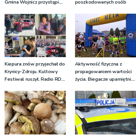
Gmina Wojnicz przystąpi
poszkodowanych osób
do zmian w dokumentach
planistycznych
Kiepura znów przyjechał do
Aktywność fizyczna z
Krynicy-Zdroju. Kultowy
propagowaniem wartości
Festiwal ruszył. Radio RDN
życia. Biegacze upamiętnili
nadawało program na
św. Maksymiliana Kolbego
żywo [ZDJĘCIA]