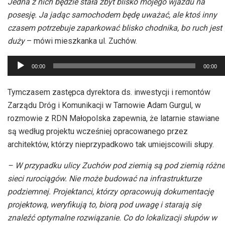
Jedna z nich będzie stała zbyt blisko mojego wjazdu na
posesję. Ja jadąc samochodem będę uważać, ale ktoś inny
czasem potrzebuje zaparkować blisko chodnika, bo ruch jest
duży
– mówi mieszkanka ul. Zuchów.
Odtwarzacz
00:00
00:00
plików
dźwiękowych
Tymczasem zastępca dyrektora ds. inwestycji i remontów
Zarządu Dróg i Komunikacji w Tarnowie Adam Gurgul, w
rozmowie z RDN Małopolska zapewnia, że latarnie stawiane
są według projektu wcześniej opracowanego przez
architektów, którzy nieprzypadkowo tak umiejscowili słupy.
– W przypadku ulicy Zuchów pod ziemią są pod ziemią różne
sieci rurociągów. Nie może budować na infrastrukturze
podziemnej. Projektanci, którzy opracowują dokumentację
projektową, weryfikują to, biorą pod uwagę i starają się
znaleźć optymalne rozwiązanie. Co do lokalizacji słupów w