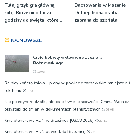
Tutaj grzyb gra główną
Dachowanie w Mszanie
rolę. Borzęcin odlicza
Dolnej. Jedna osoba
godziny do święta, które
zabrana do szpitala
wyrosło na tradycji
pokoleń
NAJNOWSZE
Ciało kobiety wyłowione z Jeziora
Rożnowskiego
15:03
Rolnicy kończą żniwa – plony w powiecie tarnowskim mniejsze niż
rok temu
08:08
Nie pojedyncze działki, ale całe trzy miejscowości. Gmina Wojnicz
przystąpi do zmian w dokumentach planistycznych
08:08
Kino plenerowe RDN w Brzeźnicy [08.08.2026]
23:11
Kino plenerowe RDN odwiedziło Brzeźnicę
23:11