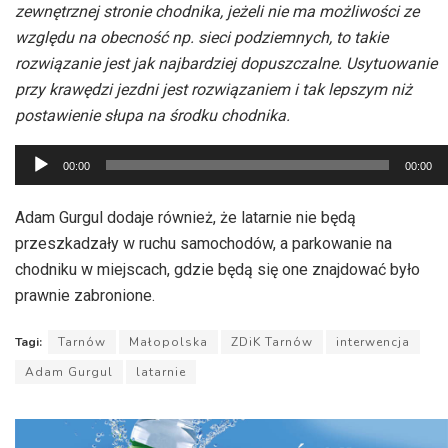
zewnętrznej stronie chodnika, jeżeli nie ma możliwości ze
względu na obecność np. sieci podziemnych, to takie
rozwiązanie jest jak najbardziej dopuszczalne. Usytuowanie
przy krawędzi jezdni jest rozwiązaniem i tak lepszym niż
postawienie słupa na środku chodnika.
Odtwarzacz
00:00
00:00
plików
dźwiękowych
Adam Gurgul dodaje również, że latarnie nie będą
przeszkadzały w ruchu samochodów, a parkowanie na
chodniku w miejscach, gdzie będą się one znajdować było
prawnie zabronione.
Tagi:
Tarnów
Małopolska
ZDiK Tarnów
interwencja
Adam Gurgul
latarnie