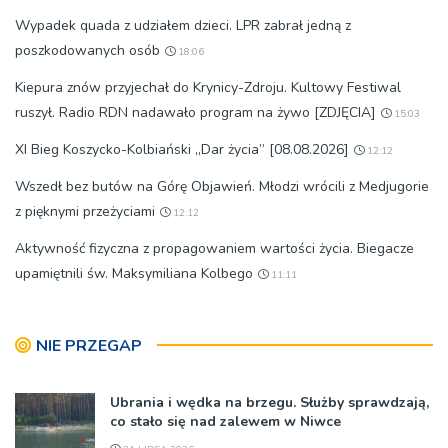
Wypadek quada z udziałem dzieci. LPR zabrał jedną z
poszkodowanych osób
18:06
Kiepura znów przyjechał do Krynicy-Zdroju. Kultowy Festiwal
ruszył. Radio RDN nadawało program na żywo [ZDJĘCIA]
15:03
XI Bieg Koszycko-Kolbiański „Dar życia” [08.08.2026]
12:12
Wszedł bez butów na Górę Objawień. Młodzi wrócili z Medjugorie
z pięknymi przeżyciami
12:12
Aktywność fizyczna z propagowaniem wartości życia. Biegacze
upamiętnili św. Maksymiliana Kolbego
11:11
NIE PRZEGAP
Ubrania i wędka na brzegu. Służby sprawdzają,
co stało się nad zalewem w Niwce